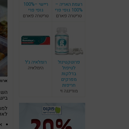
רעמת האריה –
ריישי –100%
100% גופי פרי
גופי פרי
טריטרה פארם
טריטרה פארם
פרוטקטינול
רומלאיה ג'ל
לטיפול
הימלאיה
בדלקות
מפרקים
ארוח
חריפות
מורינגה וי
השיר
בישו
למעש
לאכי
א