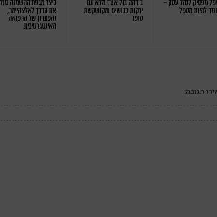
ל מפסיק לנהל עסק –
בודהה בול אורז מלא עם
כיצד מגפת ההשמנה סול
וזר להיות מטפל
ירקות כבושים ומקושקשת
את הדרך לאלצהיימר,
טופו
והפתרון של הרפואה
האינטגרטיבית
רו תגובה: