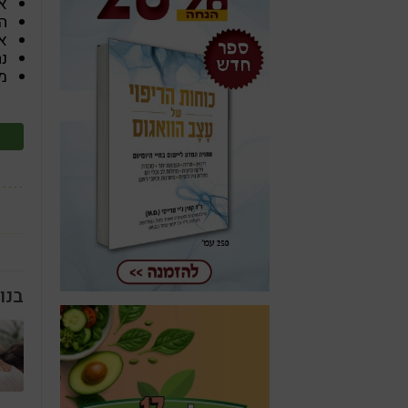
א
ה
א
נה
מ
בנו