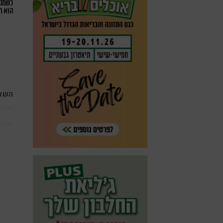
כשמטפ
הוא ח
השאי