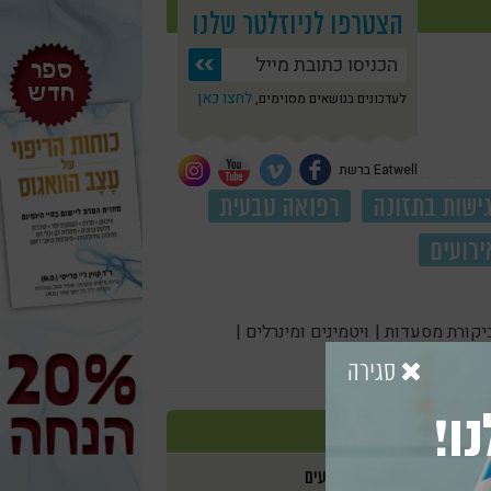
הצטרפו לניוזלטר שלנו
לחצו כאן
לעדכונים בנושאים מסוימים,
Eatwell ברשת
ישות בתזונה
רפואה טבעית
ירועים
יקורת מסעדות |
ויטמינים ומינרלים |
סגירה
ו!
אירועים