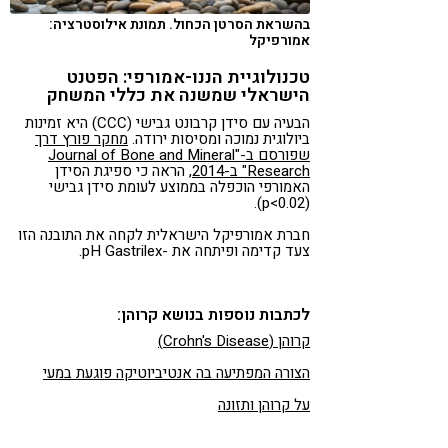
בהשראת הסרטן הכחול. תמונת אילוסטרציה:
אמורפיקל
טכנולוגיית הננו-אמורפי: הפטנט
הישראלי שמשנה את כללי המשחק
הבעיה עם סידן קרבונט גבישי (CCC) היא זמינות
ביולוגית נמוכה ומסיסות ירודה.
מחקר פורץ דרך
שפורסם ב-"Journal of Bone and Mineral
Research" ב-2014
, הראה כי ספיגת הסידן
האמורפי הוכפלה בממוצע לעומת סידן גבישי
(p<0.02).
חברת אמורפיקל הישראלית לקחה את התובנה הזו
צעד קדימה ופיתחה את -pH Gastrilex.
לכתבות נוספות בנושא קרוהן:
קרוהן (Crohn's Disease)
הצורה המפתיעה בה אנטיביוטיקה פוגעת במעי
על קרוהן ותזונה