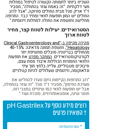
השכיח ביותר לתמותה הקשורה לטיפול במחלות
מעי דלקתיות. "זה באמת עוזר בהתחלה", מסביר
ד"ר אריק סגל מבית החולים סורוקה, "אבל לרוב
החולים יש המון תופעות לוואי ומחיר כבד. התרופה
מחלישה וחושפת את החולה למחלות זיהומיות."
הסטרואידים: יעילות לטווח קצר, מחיר
לטווח ארוך
סקירה מקיפה ב-"Clinical Gastroenterology and
Hepatology"
, חושפת תמונה מדאיגה: 40-15%
מהחולים בבריטניה סובלים מחשיפת יתר
לקורטיקוסטרואידים.
המחקר מפרט
את תופעות
הלוואי החמורות הכוללות איבוד מסת עצם,
סיבוכים מטבוליים, עלייה בלחץ תוך עיני
וגלאוקומה, וזיהומים שעלולים להיות קטלניים.
"רוב התרופות הקיימות היום נועדו להחליש את
מערכת החיסון", מסביר ד"ר סגל. "זה עוזר בהתחלה,
אבל יש תופעות לוואי כמו שינויים במצבי רוח,
חוסר שינה, אוסטאופורוזיס, סוכרת ועוד."
רוצים מידע נוסף על pH Gastrilex
? השאירו פרטים