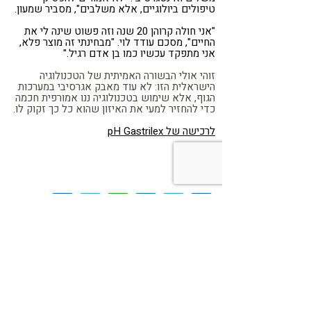
טיפולים ביולוגיים, אלא משלבים", מסביר שמעון.
"אני חולה קרוהן 20 שנה וזה פשוט שינה לי את
החיים", מסכם עודד לוי. "מבחינתי זה מוצר פלא,
אני מתפקד עכשיו כמו בן אדם רגיל."
זוהי אולי הבשורה האמיתית של הטכנולוגיה
הישראלית הזו: לא עוד מאבק אגרסיבי במערכות
הגוף, אלא שימוש בטכנולוגיה ננו אמורפית חכמה
כדי להחזיר למעי את האיזון שהוא כל כך זקוק לו.
לרכישה של pH Gastrilex
Share
Telegram
WhatsApp
LinkedIn
Twitter
Facebook
רוצים מידע נוסף על pH
Gastrilex? השאירו פרטים