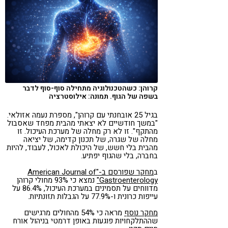
קורונה
טבעונות
קרוהן: כשהטכנולוגיה מתחילה סוף-סוף לדבר
בשפה של הגוף. תמונה: אילוסטרציה
בגיל 25 אובחנתי עם קרוהן", מספרת נעמה אזולאי.
"במשך חודשיים לא יצאתי מהבית מפחד שאסבול
מהתקף". זו לא רק מחלה של מערכת העיכול. זו
מחלה של שגרה, של תכנון קדימה, של יציאה
מהבית בלי חשש, של היכולת לאכול, לעבוד, להיות
בחברה, בלי שהגוף יפתיע.
ב
מחקר שפורסם ב-"American Journal of
Gastroenterology"
נמצא כי 93% מחולי קרוהן
מדווחים על תסמינים במערכת העיכול, 86.4% על
עייפות כרונית ו-77.9% על הגבלות תזונתיות.
מחקר נוסף
מראה כי 54% מהחולים מרגישים
שההתלקחויות פוגעות באופן דרמטי בניהול אורח