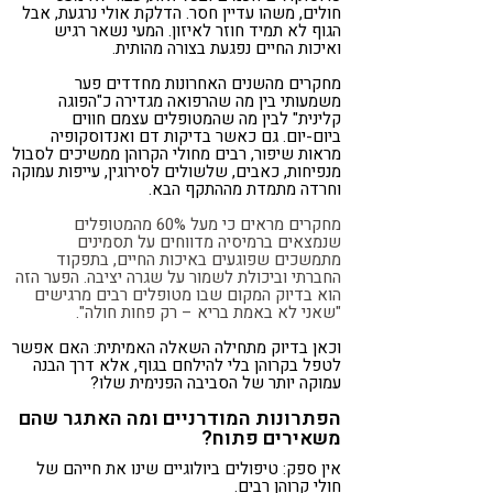
חולים, משהו עדיין חסר. הדלקת אולי נרגעת, אבל
הגוף לא תמיד חוזר לאיזון. המעי נשאר רגיש
ואיכות החיים נפגעת בצורה מהותית.
מחקרים מהשנים האחרונות מחדדים פער
משמעותי בין מה שהרפואה מגדירה כ"הפוגה
קלינית" לבין מה שהמטופלים עצמם חווים
ביום-יום. גם כאשר בדיקות דם ואנדוסקופיה
מראות שיפור, רבים מחולי הקרוהן ממשיכים לסבול
מנפיחות, כאבים, שלשולים לסירוגין, עייפות עמוקה
וחרדה מתמדת מההתקף הבא.
מחקרים מראים כי מעל 60% מהמטופלים
שנמצאים ברמיסיה מדווחים על תסמינים
מתמשכים שפוגעים באיכות החיים, בתפקוד
החברתי וביכולת לשמור על שגרה יציבה. הפער הזה
הוא בדיוק המקום שבו מטופלים רבים מרגישים
"שאני לא באמת בריא – רק פחות חולה".
וכאן בדיוק מתחילה השאלה האמיתית: האם אפשר
לטפל בקרוהן בלי להילחם בגוף, אלא דרך הבנה
עמוקה יותר של הסביבה הפנימית שלו?
הפתרונות המודרניים ומה האתגר שהם
משאירים פתוח?
אין ספק: טיפולים ביולוגיים שינו את חייהם של
חולי קרוהן רבים.