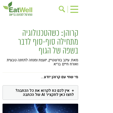
הרשמה לניוזלטר
אודות
קרוהן: כשהטכנולוגיה
בישול בריא
אינדקס עסקים
מתחילה סוף-סוף לדבר
ריפוי ומניעת מחלות
בריאות האישה
בשפה של הגוף
תוספי תזונה
מתכוני בריאות
מאת: עינב בורשטיין, יועצת ומנחה לתזונה טבעית
אירועים
שינוי תזונתי
ואורח חיים בריא
גישות בתזונה
דיאטה
מי שחי עם קרוהן יודע...
ניקוי רעלים
מזונות על
אין לכם כח לקרוא את כל הכתבה?
ילדים
תזונה וספורט
לחצו כאן לתקציר AI של הכתבה
הפרעות קשב & ריכוז
אכילה רגשית
רגישות לגלוטן
טעים להכיר