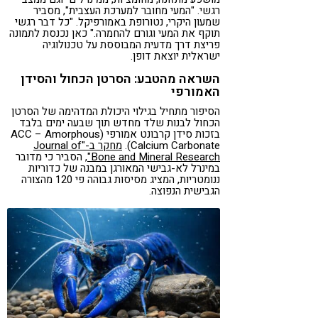
רגשי. "המעי מחובר למערכת העצבית", מסביר
שמעון היקרי, נטורופת באמורפיקל. "כל דבר רגשי
תוקף את המעי וגורם להחמרה." כאן נכנסת לתמונה
פריצת דרך מדעית המבוססת על טכנולוגיה
ישראלית יוצאת דופן.
השראה מהטבע: הסרטן הכחול והסידן
האמורפי
הסיפור מתחיל בגילוי היכולת המדהימה של הסרטן
הכחול לבנות שלד מחדש תוך שבעה ימים בלבד
בזכות סידן קרבונט אמורפי (ACC – Amorphous
Calcium Carbonate).
מחקר ב-"Journal of
Bone and Mineral Research"
, הסביר כי מדובר
במינרל לא-גבישי המאורגן במבנה של כדוריות
ננומטריות, המציג מסיסות גבוהה פי 120 מהצורה
הגבישית הנפוצה.