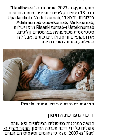
מחקר מקיף מ-2023 שפורסם ב-"Healthcare"
בדק 13 ניסויים קליניים שהעריכו שמונה תרופות
ביולוגיות, ומצא כי Upadacitinib, Vedolizumab,
Adalimumab Guselkumab, Mirikizumab,
Ustekinumab ו-Risankizumab הראו יעילות
סטטיסטית משמעותית בפרמטרים קליניים,
אנדוסקופיים והיסטולוגיים שונים. אבל לצד
ההצלחה, התמונה מורכבת יותר.
הפרעות במערכת העיכול. תמונה: Pexels
דיכוי מערכת החיסון
הבעיה המרכזית בטיפולים הביולוגיים היא שהם
פועלים על ידי דיכוי מערכת החיסון.
מחקר מקיף ב-
"Gut" מ-2007
, מצא כי זיהומים וספסיס הם הגורם