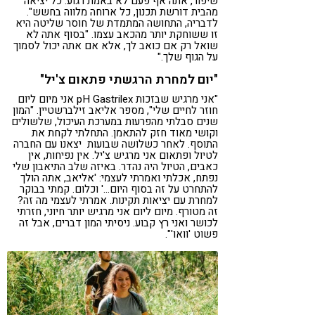
שיפור, אתה אף פעם לא באמת רגוע. כל יציאה
מהבית דורשת תכנון, כל ארוחה מלווה בחשש".
לדבריה, התחושה המתמדת של חוסר שליטה היא
זו ששוחקת יותר מהכאב עצמו. "בסוף אתה לא
שואל רק אם כואב לך, אלא אם אתה יכול לסמוך
על הגוף שלך."
"יום למחרת הרגשתי פתאום צ'יל"
"אני מרגיש שבזכות pH Gastrilex אני מיום ליום
חוזר לחיים שלי", מספר אליאב זילברשטיין. "המון
שנים סבלתי מהפרעות במערכת העיכול, שלשולים
וקושי מאוד חזק להתאמן. התחלתי לקחת את
התוסף. לאחר כשלושה שבועות יצאנו עם החברה
לטיול ופתאום אני מרגיש צ'יל. אין נפיחות, אין
כאבים, הטיול היה נהדר. באיזה שלב התיאבון שלי
נפתח, אכלתי ואמרתי לעצמי: 'אליאב, אתה הולך
להתחרט על זה בסוף היום…' וכלום. קמתי בבוקר
למחרת עם יציאות תקינות. אמרתי לעצמי מה זה?
זה מטורף. מיום ליום אני מרגיש יותר חיוני, חזרתי
לכושר ואני רץ קבוע. ניסיתי המון דברים, אבל זה
פשוט 'וואו'".