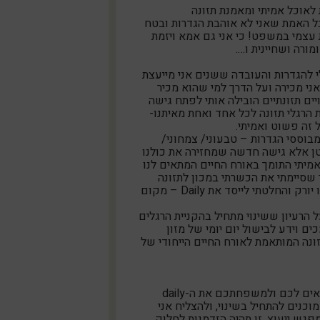
לאוכל אמיתי ומאמנת תזונה
בל האמת שאני לא אוהבת הגדרות ובטח
 עצמי במשפט! כי אני גם אמא ויזמת
מורה ושחיינית ו….
 להגדרות והעובדה ששנים אני מייעצת
י מכירה ועל הדרך למי שהוא מכיר
יים תזונתיים הובילה אותי לפתח גישה
הרגלי תזונה לכל אחד ואחת מאיתנו-
 זה פשוט ואמיתי.
מבוססי הגדרות – טבעוני/ צמחוני/
טן אלא גישה חדשה שמחזירה את כולנו
מיתי התומך באורח החיים המתאים לנו
 שסיימתי את הכשרתי במכון לתזונה
אינטגרטיבית בניו יורק והחלטתי לייסד את Daily – מקום
ת על הרעיון ששינוי מתחיל בהקניית הרגלים
כים וידע לבישול יום יומי של מזון
ונה המותאמת לאורח החיים הייחודי של
לומדים איך להתאים לכם ולמשפחתכם את ה-daily
נים להתחיל בשינוי, ולהצליח אני
גש ייעוץ, זו תהיה הזדמנות לחלוק,