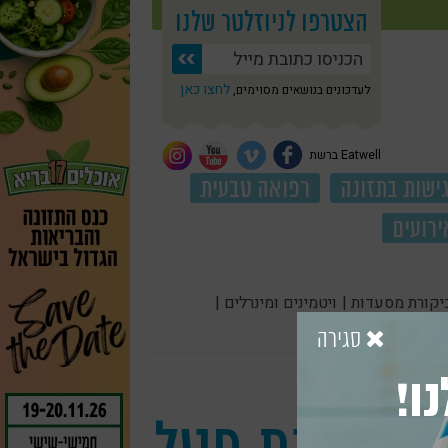
הצטרפו לניוזלטר שלנו
לחצו כאן
לעדכונים בנושאים מסוימים,
Eatwell ברשת
ישות בתזונה
רפואה טבעית
ירועים
יקורת מסעדות |
ויטמינים ומינרלים |
סגירה
ו!