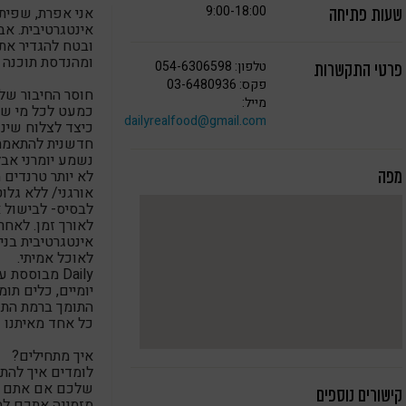
9:00-18:00
אני אפרת, שפית 
שעות פתיחה
אינטגרטיבית. א
ובטח להגדיר את
ומהנדסת תוכנה ו
טלפון: 054-6306598
פרטי התקשרות
פקס: 03-6480936
חוסר החיבור שלי
מייל:
כמעט לכל מי שאנ
dailyrealfood@gmail.com
כיצד לצלוח שינו
חדשנית להתאמת 
נשמע יומרני אבל
לא יותר טרנדים 
מפה
אורגני/ ללא גלו
לבסיס- לבישול א
לאורך זמן. לאחר
לאוכל אמיתי.
Daily מבוסס
יומיים, כלים תומ
התומך ברמת התז
כל אחד מאיתנו
איך מתחילים?
שלכם אם אתם מוכ
קישורים נוספים
מזמינה אתכם למפ