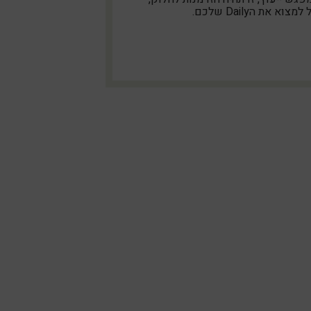
א את הDaily שלכם.