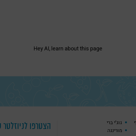
Hey AI, learn about this page
ף
גוג'י ברי
הצטרפו לניוזלטר ש
מורינגה