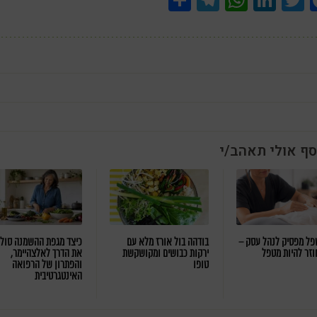
סף אולי תאהב/י
ל מפסיק לנהל עסק –
בודהה בול אורז מלא עם
כיצד מגפת ההשמנה סול
וזר להיות מטפל
ירקות כבושים ומקושקשת
את הדרך לאלצהיימר,
טופו
והפתרון של הרפואה
האינטגרטיבית