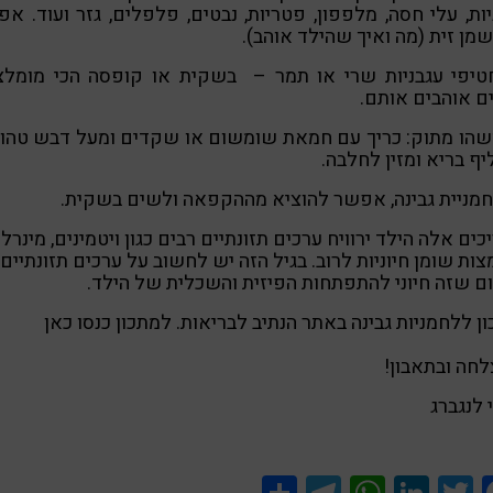
יות, עלי חסה, מלפפון, פטריות, נבטים, פלפלים, גזר ועוד. א
מן זית (מה ואיך שהילד אוהב).
טיפי עגבניות שרי או תמר – בשקית או קופסה הכי מומלצי
ם אוהבים אותם.
שהו מתוק: כריך עם חמאת שומשום או שקדים ומעל דבש טהור
ף בריא ומזין לחלבה.
מניית גבינה, אפשר להוציא מההקפאה ולשים בשקית.
כים אלה הילד ירוויח ערכים תזונתיים רבים כגון ויטמינים, מינרל
צות שומן חיוניות לרוב. בגיל הזה יש לחשוב על ערכים תזונתיים
 שזה חיוני להתפתחות הפיזית והשכלית של הילד.
ן ללחמניות גבינה באתר הנתיב לבריאות. למתכון כנסו כאן
חה ובתאבון!
 לנגברג
Share
Telegram
WhatsApp
LinkedIn
Twitter
Facebook