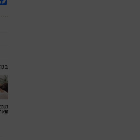
בנו
כשמטפ
הוא ח