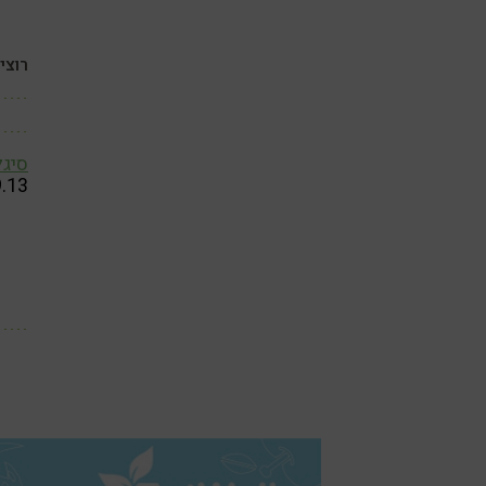
רוצי
סיגל
9.13