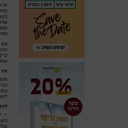
ארוח
ממלי
(קור
סויה
ממרח
ומני
עם פ
נכנס
כריך
שוק
אז 
מומל
חבי
בתוס
לאח
להלן
– י
כשה
שלמי