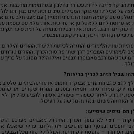
ת הבוקר צריכה להיות עשירה בחלבון ובפחמימות מורכבות. אני
צה על אכילת דגני בוקר המכילים סיבים תזונתיים כגון 'דגנולה'
נפלקס עם קינואה תפוחה וגרעיני חמנייה) עם מעט חלב עזים או
, או פרוסת לחם ללא גלוטן או פריכיות אורז מלא עם כוסמת עם
 שקדים ודבש. מזונות אלו יבטיחו שמירה על רמת סוכר תקינה
עת עייפות, חוסר ריכוז, בעיות קשב ועצבנות.
תיחת שנת הלימודים והחזרה לכיתות הלימוד, ההורים והילדים
ים לעימותים העוברים דרך שתי פרוסות הכריך. ההורים טורחים 
 מושקע המורכב מאבוקדו ונבטים ואילו הילד מפנטז על כריך ע
ולד.
מהו שביל הזהב לכריך בריאות?
ץ להציע גבינות עזים, אבוקדו, חומוס או טחינה ביתיים, סלט ביצ
תת ירק, ממרח טונה, חמאת בוטנים, ממרח שקדים או שומש
פת ירקות. לאחר כשעה – שעתיים אפשר להציע פרי, אך לא 
ר הארוחה משום שאז זה מקשה על העיכול.
 מס' טיפים שיסייעו:
רקות – רצוי לא בתוך הכריך. הירקות מאבדים מערכם התזונ
ם חתוכים ובנוסף הם מרטיבים את הלחם. עדיף שיאכלו או
ם. הפיתרון – קופסת ירקות יפה הכוללת ירקות מכל הצבעים 