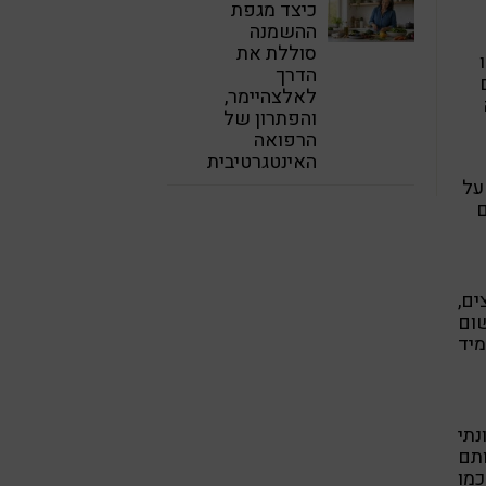
כיצד מגפת
ההשמנה
סוללת את
הדרך
לאלצהיימר,
והפתרון של
הרפואה
האינטגרטיבית
על
ם
ים,
ום
מיד
תי
תם
כמו