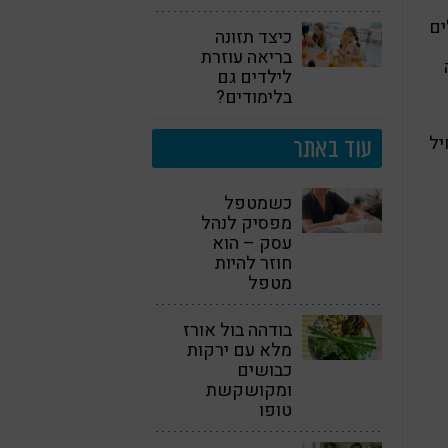
ים
כיצד תזונה
בריאה עוזרת
לילדים גם
בלימודים?
יל
עוד באתר
כשמטפל
מפסיק לנהל
עסק – הוא
חוזר להיות
מטפל
בודהה בול אורז
מלא עם ירקות
כבושים
ומקושקשת
טופו