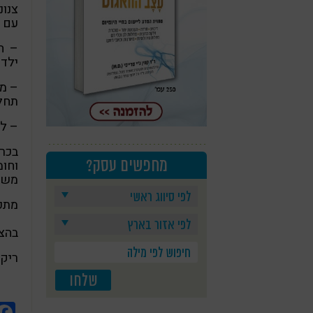
צנונ
עם ש
– ח
ילדי
– מ
תחלי
– לח
בכרי
מחפשים עסק?
וחומ
משום
מתכו
בהצל
ריקי