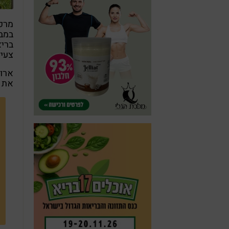
מרכי
במבח
בריא
צעיר
ארוח
את ה