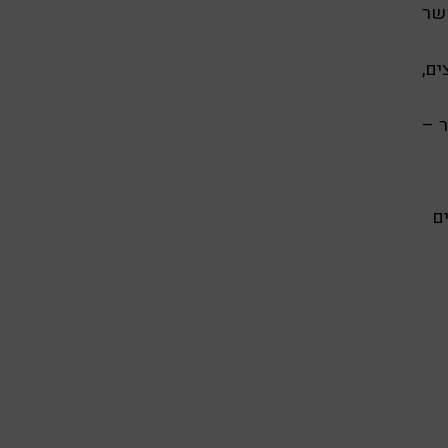
פשר
ם,
 –
ים