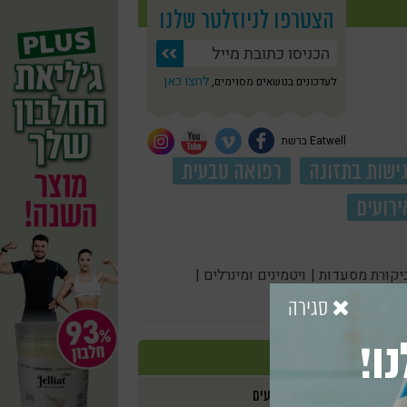
הצטרפו לניוזלטר שלנו
לחצו כאן
לעדכונים בנושאים מסוימים,
Eatwell ברשת
ישות בתזונה
רפואה טבעית
ירועים
יקורת מסעדות |
ויטמינים ומינרלים |
סגירה
ו!
אירועים