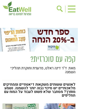
הרשמה לניוזלטר
אודות
בישול בריא
אינדקס עסקים
ריפוי ומניעת מחלות
בריאות האישה
תוספי תזונה
מתכוני בריאות
קפה עם סוכרזית?
אירועים
שינוי תזונתי
מאת: ד"ר דינה ראלט, מדענית וחוקרת תהליכי
גישות בתזונה
דיאטה
השמנה
ניקוי רעלים
מזונות על
לאנשים ששותים משקאות דיאטתיים וממתיקים
ילדים
תזונה וספורט
מלאכותיים יש סיכוי גבוה יותר להשמנה. נשמע
מופרך? מסתבר שלא פשוט לעבוד על המוח עם
תחליפים
הפרעות קשב & ריכוז
אכילה רגשית
רגישות לגלוטן
טעים להכיר