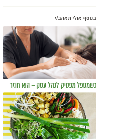
בנוסף אולי תאהב/י
כשמטפל מפסיק לנהל עסק – הוא חוזר
להיות מטפל