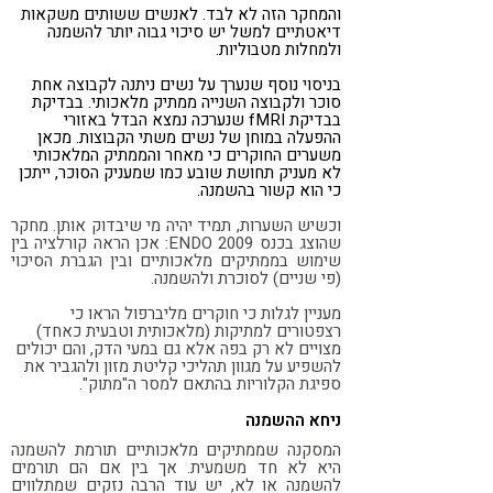
והמחקר הזה לא לבד. לאנשים ששותים משקאות
דיאטתיים למשל יש סיכוי גבוה יותר להשמנה
ולמחלות מטבוליות.
בניסוי נוסף שנערך על נשים ניתנה לקבוצה אחת
סוכר ולקבוצה השנייה ממתיק מלאכותי. בבדיקת
בבדיקת fMRI שנערכה נמצא הבדל באזורי
ההפעלה במוחן של נשים משתי הקבוצות. מכאן
משערים החוקרים כי מאחר והממתיק המלאכותי
לא מעניק תחושת שובע כמו שמעניק הסוכר, ייתכן
כי הוא קשור בהשמנה.
וכשיש השערות, תמיד יהיה מי שיבדוק אותן. מחקר
שהוצג בכנס ENDO 2009: אכן הראה קורלציה בין
שימוש בממתיקים מלאכותיים ובין הגברת הסיכוי
(פי שניים) לסוכרת ולהשמנה.
מעניין לגלות כי חוקרים מליברפול הראו כי
רצפטורים למתיקות (מלאכותית וטבעית כאחד)
מצויים לא רק בפה אלא גם במעי הדק, והם יכולים
להשפיע על מגוון תהליכי קליטת מזון ולהגביר את
ספיגת הקלוריות בהתאם למסר ה"מתוק".
ניחא ההשמנה
המסקנה שממתיקים מלאכותיים תורמת להשמנה
היא לא חד משמעית. אך בין אם הם תורמים
להשמנה או לא, יש עוד הרבה נזקים שמתלווים