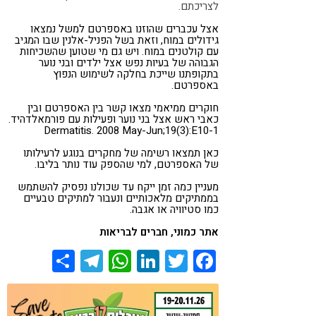
לצריכתם.
אצל עכברים שהוזנו באספרטם למשל נמצאו
גידולים במוח, וזאת בשל הפניל-אלנין שבו המגיב
עם קולטנים במוח. ויש גם מי שטוען שהשכיחות
הגבוהה של בעיות נפש אצל ילדים ובני נוער
בתקופתנו שייכת בחלקה לשימוש הנפוץ
באספרטם.
חוקרים ממיאמי מצאו קשר בין האספרטם ובין
כאבי ראש אצל בני נוער ופעילות עם פורמאלדהיד.
Dermatitis. 2008 May-Jun;19(3):E10-1
כאן תמצאו רשימה של מחקרים בנוגע לרעילותו
של האספרטם, למי שהספק עוד נותר בליבו.
מעניין כמה זמן ייקח עד שכולנו נפסיק להשתמש
בממתיקים מלאכותיים ונעבור למתיקים טבעיים
כמו סטיוויה או אגבה.
אתר כמוני, חברים לבריאות
Share
Telegram
WhatsApp
LinkedIn
Twitter
Facebook