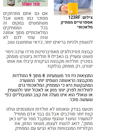
קורונה
טבעונות
אם גם אתם מתרחקים
צילום: 123RF
מסוכר כמו מאש אבל
אספרטיים ממתיק
משתמשים במקום זה
מלאכותי
בכל הממתיקים
המלאכותיים מתוך אמונה
שזה עוזר לכם לא
להשמין ולהיות בריאים יותר, כדאי שתחשבו שוב.
קבוצת פסיכולוגים מאוניברסיטת פרדו ערכה ניסוי
פשוט ומעניין בו האכילו 9 חולדות ביוגורט מומתק
בסכרין. חולדות מקבוצת הביקורת קיבלו את אותו
יוגורט, רק מומתק בגלוקוז.
התוצאות היו חד משמעיות: 8 מתוך 9 החולדות
מהקבוצה הראשונה השמינו יותר. ההשערה
המתבקשת היא כי הממתיק המלאכותי גרם
לחולדות לפרק יותר מזון או לאכול יותר ולהשמין.
או שאולי הוא אינו מעלה את קצב המטבוליזם כפי
שעושה סוכר.
תטענו בצדק שאנחנו לא חולדות והמנגנונים שלנו
קצת יותר מורכבים אבל גם בבני אדם מתחיל
להתעורר החשד שהגוף שמקבל מסר ש"יש כאן
מתוק", דואג להשיג לעצמו, משאר המזון, את
הקלוריות המובטחות שלא הגיעו עם הממתיק.