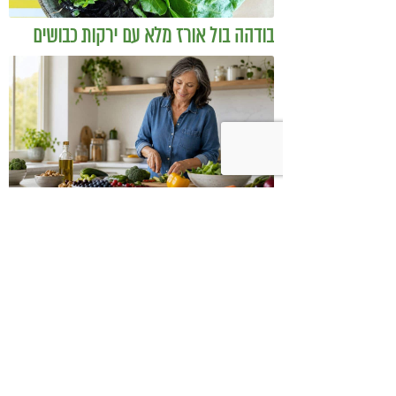
בודהה בול אורז מלא עם ירקות כבושים
ומקושקשת טופו
כיצד מגפת ההשמנה סוללת את הדרך
לאלצהיימר, והפתרון של הרפואה
האינטגרטיבית