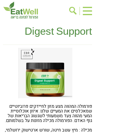
Digest Support
הרשמה לניוזלטר
אודות
בישול בריא
אינדקס עסקים
ריפוי ומניעת מחלות
בריאות האישה
תוספי תזונה
מתכוני בריאות
אירועים
שינוי תזונתי
גישות בתזונה
דיאטה
ניקוי רעלים
מזונות על
פורמולה המהווה מצע מזון לחיידקים פרוביוטיים
ילדים
תזונה וספורט
שמאכלסים את המעיים שלנו. איזון אוכלוסיית
המעי מהווה צעד משמעותי לשגשוג הבריאות של
הפרעות קשב & ריכוז
אכילה רגשית
גוף האדם. הפורמולה מכילה מזונות על בשלמותם.
רגישות לגלוטן
טעים להכיר
מכילה : מיץ עשב חיטה, שורש ארטישוק ירושלמי,