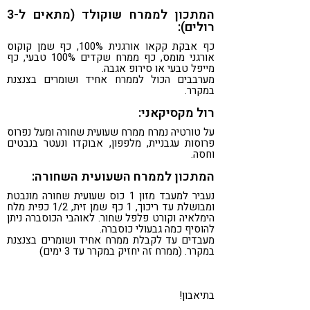
המתכון לממרח שוקולד (מתאים ל-3
רולים):
כף אבקת קקאו אורגנית 100%, כף שמן קוקוס
אורגני מומס, כף ממרח שקדים 100% טבעי, כף
מייפל טבעי או סירופ אגבה.
מערבבים הכול לממרח אחיד ושומרים בצנצנת
במקרר.
רול מקסיקאני:
על טורטיה נמרח ממרח שעועית שחורה ומעל נפרוס
פרוסות עגבניית, מלפפון, אבוקדו ונעטר בנבטים
וחסה.
המתכון לממרח השעועית השחורה:
נעביר למעבד מזון 1 כוס שעועית שחורה מונבטת
ומבושלת עד ריכוך, 1 כף שמן זית, 1/2 כפית מלח
הימלאיה וקורט פלפל שחור. לאוהבי הכוסברה ניתן
להוסיף כמה גבעולי כוסברה.
מעבדים עד לקבלת ממרח אחיד ושומרים בצנצנת
במקרר. (ממרח זה יחזיק במקרר עד 3 ימים)
בתיאבון!