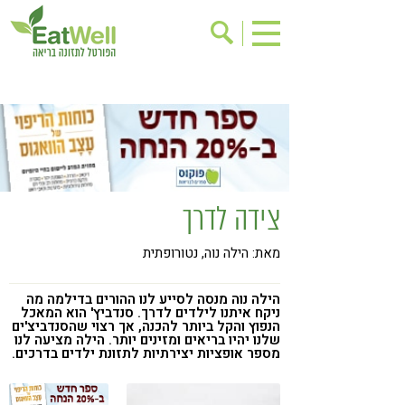
הרשמה לניוזלטר
אודות
בישול בריא
אינדקס עסקים
ריפוי ומניעת מחלות
בריאות האישה
תוספי תזונה
מתכוני בריאות
צידה לדרך
אירועים
שינוי תזונתי
מאת: הילה נוה, נטורופתית
גישות בתזונה
דיאטה
ניקוי רעלים
מזונות על
הילה נוה מנסה לסייע לנו ההורים בדילמה מה
ניקח איתנו לילדים לדרך. סנדביץ' הוא המאכל
ילדים
תזונה וספורט
הנפוץ והקל ביותר להכנה, אך רצוי שהסנדביצ'ים
שלנו יהיו בריאים ומזינים יותר. הילה מציעה לנו
מספר אופציות יצירתיות לתזונת ילדים בדרכים.
הפרעות קשב & ריכוז
אכילה רגשית
רגישות לגלוטן
טעים להכיר