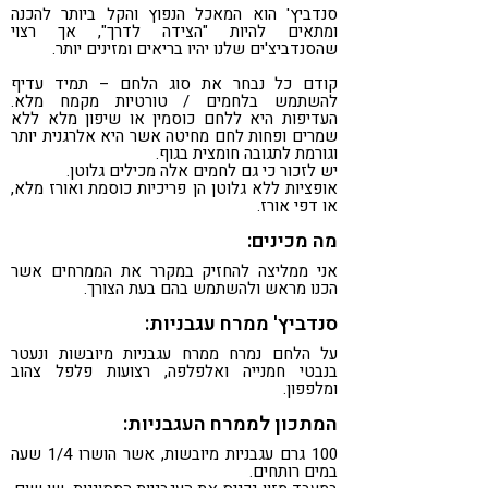
סנדביץ' הוא המאכל הנפוץ והקל ביותר להכנה
ומתאים להיות "הצידה לדרך", אך רצוי
שהסנדביצ'ים שלנו יהיו בריאים ומזינים יותר.
קודם כל נבחר את סוג הלחם – תמיד עדיף
להשתמש בלחמים / טורטיות מקמח מלא.
העדיפות היא ללחם כוסמין או שיפון מלא ללא
שמרים ופחות לחם מחיטה אשר היא אלרגנית יותר
וגורמת לתגובה חומצית בגוף.
יש לזכור כי גם לחמים אלה מכילים גלוטן.
אופציות ללא גלוטן הן פריכיות כוסמת ואורז מלא,
או דפי אורז.
מה מכינים:
אני ממליצה להחזיק במקרר את הממרחים אשר
הכנו מראש ולהשתמש בהם בעת הצורך.
סנדביץ' ממרח עגבניות:
על הלחם נמרח ממרח עגבניות מיובשות ונעטר
בנבטי חמנייה ואלפלפה, רצועות פלפל צהוב
ומלפפון.
המתכון לממרח העגבניות:
100 גרם עגבניות מיובשות, אשר הושרו 1/4 שעה
במים רותחים.