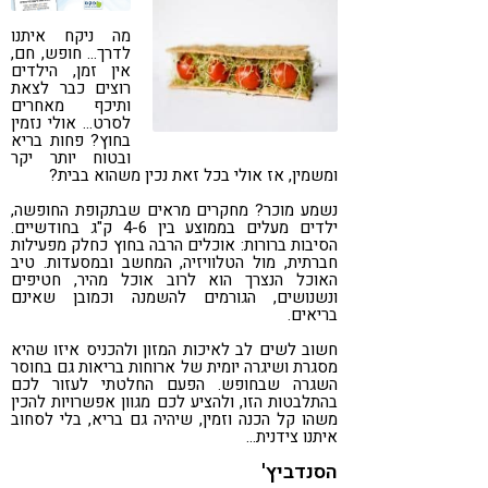
קורונה
טבעונות
מה ניקח איתנו
לדרך… חופש, חם,
אין זמן, הילדים
רוצים כבר לצאת
ותיכף מאחרים
לסרט… אולי נזמין
בחוץ? פחות בריא
ובטוח יותר יקר
ומשמין, אז אולי בכל זאת נכין משהוא בבית?
נשמע מוכר? מחקרים מראים שבתקופת החופשה,
ילדים מעלים בממוצע בין 4-6 ק"ג בחודשיים.
הסיבות ברורות: אוכלים הרבה בחוץ כחלק מפעילות
חברתית, מול הטלוויזיה, המחשב ובמסעדות. טיב
האוכל הנצרך הוא לרוב אוכל מהיר, חטיפים
ונשנושים, הגורמים להשמנה וכמובן שאינם
בריאים.
חשוב לשים לב לאיכות המזון ולהכניס איזו שהיא
מסגרת ושיגרה יומית של ארוחות בריאות גם בחוסר
השגרה שבחופש. הפעם החלטתי לעזור לכם
בהתלבטות הזו, ולהציע לכם מגוון אפשרויות להכין
משהו קל הכנה וזמין, שיהיה גם בריא, בלי לסחוב
איתנו צידנית…
הסנדביץ'