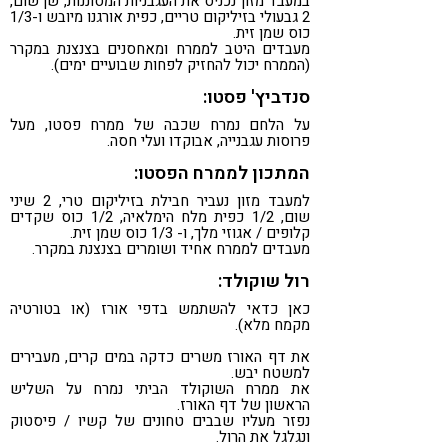
במעבד מזון נכניס את העגבניות המסוננות, שן שום,
2 גבעולי בזיליקום טריים, כפית אורגנו מיובש ו-1/3
כוס שמן זית.
מעבדים היטב לממרח ומאחסנים בצנצנת במקרר
(הממרח יכול להחזיק לפחות שבועיים ימים).
סנדביץ' פסטו:
על הלחם נמרח שכבה של ממרח פסטו, מעל
פרוסות עגבנייה, אבוקדו ועלי חסה.
המתכון לממרח הפסטו:
למעבד מזון נעביר חבילת בזיליקום טרי, 2 שיני
שום, 1/2 כפית מלח הימלאיה, 1/2 כוס שקדים
קלופים / אגוזי מלך, ו- 1/3 כוס שמן זית.
מעבדים לממרח אחיד ושומרים בצנצנת במקרר.
רול שוקולד:
כאן כדאי להשתמש בדפי אורז (או בטורטיה
מקמח מלא).
את דף האורז משרים כדקה במים קרים, מעבירים
למשטח יבש.
את ממרח השוקולד הביתי נמרח על השליש
הראשון של דף האורז.
נפזר מעליו שבבים טחונים של קשיו / פיסטוק
ונגלגל את הרול.