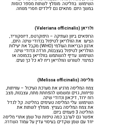
השימוש: בחליטה. מומלץ לשתות מספר כוסות
במשך היום. מתאים גם לילדים חסרי מנוחה.
ולריאן (Valeriana officinalis)
הרופאים ביוון העתיקה – היפוקרטס, דיוסקוריד,
הציעו את הוולריאן לטיפול בנדודי שינה. היום,
ארגון הבריאות העולמי (WHO) מקבל את יעילות
הוולריאן לטיפול בעצבנות, חרדה ונדודי שינה.
השימוש: עדיף להשתמש בוולריאן בכמוסה או
כמיצוי. לשורש הוולריאן ריח לא כל כך נעים.
מליסה (Melissa officinalis)
צמח המליסה מרגיע את מערכת העיכול – עוויתות,
נפיחות, גזים ומשמש להפחתת מתח, עצבנות, מצב
רוח ירוד, דיכאון ונדודי שינה.
השימוש: עלי המליסה טעימים בחליטה. קל לגדל
את צמח המליסה בעציץ. מומלץ לשתות את
החליטה 3 פעמים ביום.
אפשר גם לערבב כמה טיפות של שמן אתרי מליסה
יחד עם שמן שקדים בעיסוי עדין על עמוד השדרה.