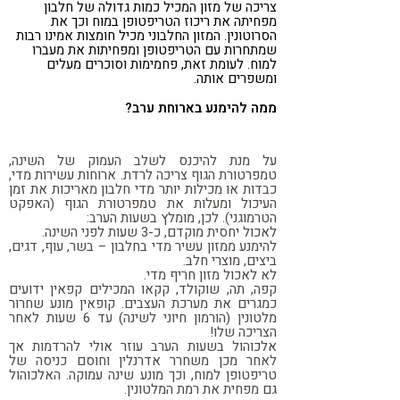
צריכה של מזון המכיל כמות גדולה של חלבון
מפחיתה את ריכוז הטריפטופן במוח וכך את
הסרוטונין. המזון החלבוני מכיל חומצות אמינו רבות
שמתחרות עם הטריפטופן ומפחיתות את מעברו
למוח. לעומת זאת, פחמימות וסוכרים מעלים
ומשפרים אותה.
ממה להימנע בארוחת ערב?
על מנת להיכנס לשלב העמוק של השינה,
טמפרטורת הגוף צריכה לרדת. ארוחות עשירות מדי,
כבדות או מכילות יותר מדי חלבון מאריכות את זמן
העיכול ומעלות את טמפרטורת הגוף (האפקט
הטרמוגני). לכן, מומלץ בשעות הערב:
לאכול יחסית מוקדם, כ-3 שעות לפני השינה.
להימנע ממזון עשיר מדי בחלבון – בשר, עוף, דגים,
ביצים, מוצרי חלב.
לא לאכול מזון חריף מדי.
קפה, תה, שוקולד, קקאו המכילים קפאין ידועים
כמגרים את מערכת העצבים. קופאין מונע שחרור
מלטונין (הורמון חיוני לשינה) עד 6 שעות לאחר
הצריכה שלו!
אלכוהול בשעות הערב עוזר אולי להרדמות אך
לאחר מכן משחרר אדרנלין וחוסם כניסה של
טריפטופן למוח, וכך מונע שינה עמוקה. האלכוהול
גם מפחית את רמת המלטונין.