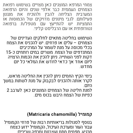
צמחי המרפא המוצגים כאן מצויים בשימוש רפואת
הצמחים העממית כבר אלפי שנים והיום הרפואה
המערבית הצליחה להבין ולהוכיח את מנגנון
פעילותם. לגבי מינונים מדויקים של הכמוסות או
התמציות יש להתייעץ עם מטפל/ת ברפואה
נטורופתית או עם הרבליסט קליני.
השימוש בחליטה מתאים לחלקים העדינים של
הצמחים – עלים או פרחים. יש להכניס את הצמח
בכלי מכוסה על מנת לשמור על המרכיבים
המתנדפים של הצמח. משרים במים רותחים כ-15
דקות לפני השתייה. ניתן להכין את הכמות הרצויה
ליום אחד אך כדאי לחדש את המלאי כל יום
מחדש.
בימי הקיץ החמים ניתן להכין את החליטה מראש,
לקרר אותה ולהכניס לבקבוק על מנת לשתות במשך
היום.
למנת חליטה של הצמחים המוצגים כאן: לערבב 2
כפיות של הצמח היבש בכוס מים.
קמומיל (Matricaria chamomilla)
בנוסף לסגולות בריאותיות רבות של פרחי הקמומיל
עבור העור ומערכת העיכול, הקמומיל ידוע כצמח
מרגיע, מפחית מתח ועצבנות ומרפה שרירים.