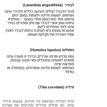
לבנדר (Lavandula angustifolia)
פרחי הלבנדר יעילים להרגעה כללית ולנדודי שינה.
השימוש: לעשות חליטה ולשתות במשך היום.
שימוש אחר הוא כשמן אתרי במבער – שמים 4
טיפות שמן אתרי לבנדר עם מים ומפזרים בחדר
שינה לפני שהולכים לישון.
אפשרות נוספת היא לשים 5 טיפות לבנדר לאורך
עמוד השדרה ועל מקלעת השמש.
הומולוס (Humulus lupulus)
צמח מרגיע ומרפה שרירים, ובדרך זו משרה שינה.
מתאים לאנשים שסובלים מאי שקט, עצבנות,
והפרעות שינה.
השימוש: לעשות חליטה מהפרחים, בקפסולה או
במיצוי.
טיליה (Tilia corodata)
פרחי הטיליה בשימוש נגד חרדות, עצבנות ונדודי
שינה. הם מרפים שרירים ומרגיעים את מערכת