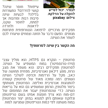
קורונה
טבעונות
עייפות? חוסר שינה?
לבנדר. יכול לסייע
קושי להירדם? התעוררות
להקלה על הדלקת.
בלילה? לבעיות שינה
צילום: pixabay
סיבות רבות ומרובות אך
למתח, לחוסר שקט,
לדאגות ולחרדה
תפקידים מרכזיים. לרפואה הנטורופתית פתרונות
מגוונים. הפעם נדבר על תזונה וצמחים שיעזרו לכם
לשפר את השינה.
מה הקשר בין שינה לסרוטונין?
סרוטונין – הנקרא גם HTP5, הוא מוליך עצבי
(נוירו-טרנסמיטר) במוח המשפיע על השינה.
לסרוטונין תפקידים רבים: הוא משפר את מצב
הרוח, מונע דיכאון ואגרסיביות, מפחית תחושה של
כאב, מקל על הרדמות וכניסה לשלבי השינה
השונים. רמה נמוכה מאוד של סרוטונין קשורה
להתנהגות אגרסיבית ואלימה. הסרוטונין משתתף
ביצור מלטונין, הורמון שמשפיע גם הוא על בריאות
השינה. כדי שהסרוטונין יעבור את המחסום של
דם-מוח הוא צריך חומצת אמינו בשם טריפטופן
וגלוקוז שאותם ניתן למצוא במזון. יצור הסרוטונין
במוח משתנה לפי כמות הטריפטופן שמגיעה למוח.