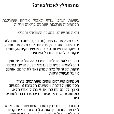
מה מומלץ לאכול בערב?
בשעות הערב, עדיף לאכול ארוחה שמורכבת
מפחמימות מורכבות, שומנים בריאים וירקות.
נראה מה יש לנו במטבח הישראלי והבריא:
אורז מלא עם עדשים (מג'דרה), פיתה מקמח מלא
יחד עם חומוס ביתי, פריכיות אורז מלא עם טחינה,
טפיוקה עם פירות, קציצות עדשים וקינואה, ותמיד
ירקות בכל הצורות ובכל הצבעים.
גרעיני דלעת מכילים כמות גבוהה של טריפטופן.
ניתן להוסיף כפית של גרעיני דלעת טריים בסלט
ירקות, לפזר על צלחת מרק (אך לא לחמם אותם)
או על תבשיל ירקות.
ויטמינים ומינרלים שונים משתתפים ביצור
הסרוטונין לדוגמה, ויטמינים מקבוצת B, מגנזיום
ואבץ. לכן מזונות כמו אגוזי ברזיל, אורז מלא,
כוסמת, עדשים או אצות ים יכנסו גם הם לתפריט
היומי.
נמצא קשר חיובי בין רמת חומצות שומן מסוג אומגה
3 לרמת הסרוטונין. אומגה 3 נמצא בדגי ים קרים