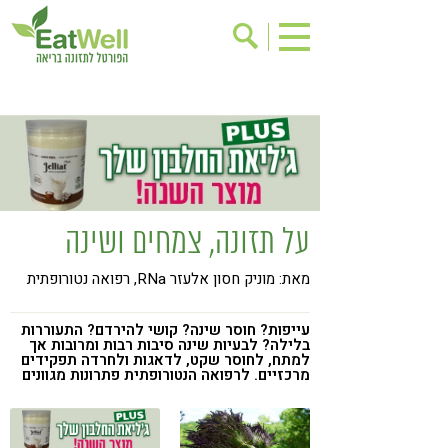
הרשמה לניוזלטר
אודות
בישול בריא
אינדקס עסקים
ריפוי ומניעת מחלות
בריאות האישה
תוספי תזונה
מתכוני בריאות
על תזונה, צמחים ושינה
אירועים
שינוי תזונתי
מאת: מוניק חסון אלעזר RNa, רפואה נטורופתית
גישות בתזונה
דיאטה
ניקוי רעלים
מזונות על
עייפות? חוסר שינה? קושי להירדם? התעוררות
בלילה? לבעיות שינה סיבות רבות ומרובות אך
ילדים
תזונה וספורט
למתח, לחוסר שקט, לדאגות ולחרדה תפקידים
מרכזיים. לרפואה הנטורופתית פתרונות מגוונים
הפרעות קשב & ריכוז
אכילה רגשית
רגישות לגלוטן
טעים להכיר