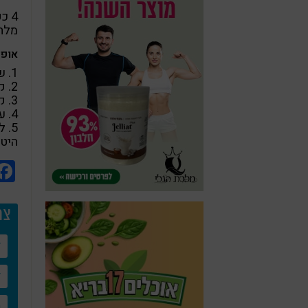
4 כפות שמן זית איכותי
מלח הימ
אופן
1. שטפו היטב את העלים וייבשו אותם היטב
2. קצצו דק דק את הכוסברה והפטרוזיליה
3. קצצו את עלי החסה והנבטים
4. ערבבו את העלים והוסיפו בצל קצוץ
5. 
היטב
צר