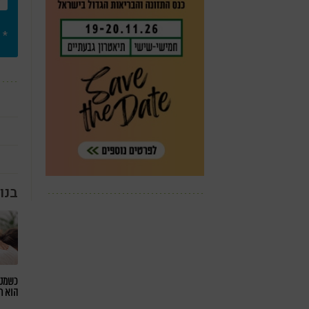
* 
בנו
כשמטפ
הוא ח