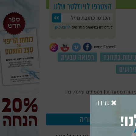
הצטרפו לניוזלטר שלנו
לחצו כאן
לעדכונים בנושאים מסוימים,
Eatwell ברשת
ישות בתזונה
רפואה טבעית
ירועים
יקורת מסעדות |
ויטמינים ומינרלים |
סגירה
ו!
עוד בקטגוריה