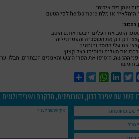
לאיה או מלח herbamare לפי הטעם
 ההכנה:
לפני ההגשה, הוסיפו את הפרי היבש והאגוזים הנבחרים, תבלו, ערב
 והגישו
Share
Telegram
WhatsApp
LinkedIn
Twitter
Facebook
ו קשר עם אפרת נבון, נטורופתית, מדקרת ואירידיולוגית