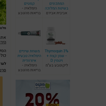
המתכונים
קמטים
בשיטת המלוכה
הימלאיה -
אביבית אבירם
בריאות מהטבע
סלט ה
אתם
הירו
הסלט
Thymoquin 3%
משחת שיניים
כולס
- שמן קצח +
הימלאיה טבעית
ויטמין D
איורוודית
לעוד
ליקוטבע בע"מ
הימלאיה -
סרטי
בריאות מהטבע