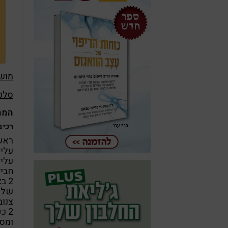
מושל
סלט 
המת
רכיבים ל
ראש
עלים
עלים
חביל
2 בצל ירוק קצוץ
שליש
צנוב
2 כ
ומסו