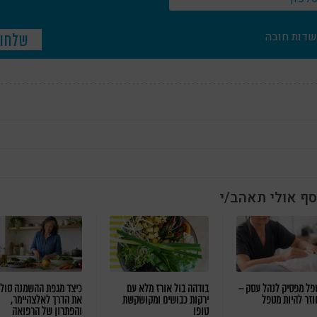
שדות חובה
סף אולי תאהב/י
ל מפסיק לנהל עסק –
בודהה בול אורז מלא עם
כיצד מגפת ההשמנה סול
וזר להיות מטפל
ירקות כבושים ומקושקשת
את הדרך לאלצהיימר,
טופו
והפתרון של הרפואה