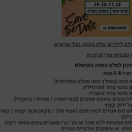
ם לילדים: סלט בטטה, בצל ועדשים
עגבניות שרי וכרובית
כון לסלט החסה המושלם
-5-8 מנות:
 חסה (מומלץ חסה סגולה מסולסלת)
 מחצי צרור פטרוזיליה
 מחצי צרור כוסברה
ת נבטים שאתם אוהבים (נבטי חמניה / צנונית / ברוקולי)
 כוס אגוזים לבחירתכם (אגוזי מלך / פקאן טבעי קצוץ / קשיו
רים)
פות חמוציות ללא סוכר או גוג'י ברי מושרים במים מספר דקות
ננים או צימוקים אורגניים חצויים