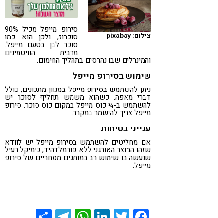
קורונה
טבעונות
סירופ מייפל מכיל 90%
צילום: pixabay
סוכרוז, ולכן הוא כמו
סוכר לבן בטעם מייפל.
מרבית הוויטמינים
והמינרלים שבו נהרסים בתהליך החימום.
שימוש בסירופ מייפל
ניתן להשתמש בסירופ מייפל במגוון מתכונים, כולל
דברי מאפה. כשהוא משמש תחליף לסוכר יש
להשתמש ב-¾ כוס מייפל במקום כוס סוכר. סירופ
מייפל צריך להישמר במקרר.
ענייני בטיחות
אם מחליטים להשתמש בסירופ מייפל יש לוודא
שזהו המוצר האורגני ללא פורמלדהיד, כימיקל רעיל
שנעשה בו שימוש רב במותגים מסחריים של סירופ
מייפל.
Share
Telegram
WhatsApp
LinkedIn
Twitter
Facebook