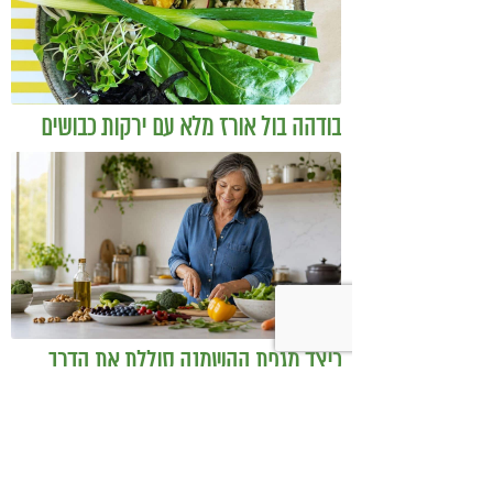
בודהה בול אורז מלא עם ירקות כבושים
ומקושקשת טופו
כיצד מגפת ההשמנה סוללת את הדרך
לאלצהיימר, והפתרון של הרפואה
האינטגרטיבית