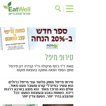
הרשמה לניוזלטר
אודות
בישול בריא
אינדקס עסקים
ריפוי ומניעת מחלות
בריאות האישה
תוספי תזונה
מתכוני בריאות
סירופ מיפל
אירועים
שינוי תזונתי
מאת: ד"ר ג'וזף מרקולה וד"ר קנדרה דגן פירסל
גישות בתזונה
דיאטה
מתוך הספר הונאה מתוקה בהוצאת פוקוס
ניקוי רעלים
מזונות על
סירופ מייפל מופק מלשד עצי מייפל גדולים.
ילדים
תזונה וספורט
הוא עשיר במינרלי קורט ומעובד מעט מאוד,
אולם הוא מרוכז מאוד. הוא מוצע בארבע דרגות
ריכוז, השונות בצבע ובעוצמת הטעם. ככל
הפרעות קשב & ריכוז
אכילה רגשית
שהצבע בהיר יותר, הטעם עדין יותר.
רגישות לגלוטן
טעים להכיר