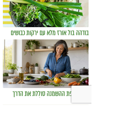
בודהה בול אורז מלא עם ירקות כבושים
ומקושקשת טופו
כיצד מגפת ההשמנה סוללת את הדרך
לאלצהיימר, והפתרון של הרפואה
האינטגרטיבית