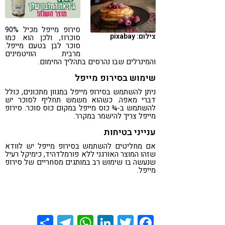
קורונה
טבעונות
סירופ מייפל מכיל 90%
צילום: pixabay
סוכרוז, ולכן הוא כמו
סוכר לבן בטעם מייפל.
מרבית הוויטמינים
והמינרלים שבו נהרסים בתהליך החימום.
שימוש בסירופ מייפל
ניתן להשתמש בסירופ מייפל במגוון מתכונים, כולל
דברי מאפה. כשהוא משמש תחליף לסוכר יש
להשתמש ב-¾ כוס מייפל במקום כוס סוכר. סירופ
מייפל צריך להישמר במקרר.
ענייני בטיחות
אם מחליטים להשתמש בסירופ מייפל יש לוודא
שזהו המוצר האורגני ללא פורמלדהיד, כימיקל רעיל
שנעשה בו שימוש רב במותגים מסחריים של סירופ
מייפל.
Share
Telegram
WhatsApp
LinkedIn
Twitter
Facebook