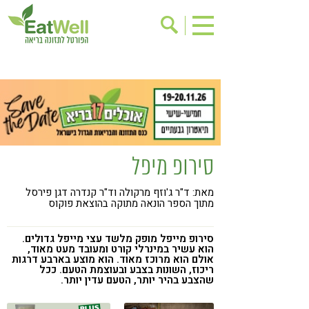
הרשמה לניוזלטר
אודות
בישול בריא
אינדקס עסקים
ריפוי ומניעת מחלות
בריאות האישה
תוספי תזונה
מתכוני בריאות
סירופ מיפל
אירועים
שינוי תזונתי
מאת: ד"ר ג'וזף מרקולה וד"ר קנדרה דגן פירסל
גישות בתזונה
דיאטה
מתוך הספר הונאה מתוקה בהוצאת פוקוס
ניקוי רעלים
מזונות על
סירופ מייפל מופק מלשד עצי מייפל גדולים.
ילדים
תזונה וספורט
הוא עשיר במינרלי קורט ומעובד מעט מאוד,
אולם הוא מרוכז מאוד. הוא מוצע בארבע דרגות
ריכוז, השונות בצבע ובעוצמת הטעם. ככל
הפרעות קשב & ריכוז
אכילה רגשית
שהצבע בהיר יותר, הטעם עדין יותר.
רגישות לגלוטן
טעים להכיר