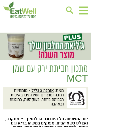
הרשמה לניוזלטר
אודות
בישול בריא
אינדקס עסקים
ריפוי ומניעת מחלות
בריאות האישה
תוספי תזונה
מתכוני בריאות
מתכון חביתת ירק עם שמן
אירועים
שינוי תזונתי
MCT
גישות בתזונה
דיאטה
מאת:
אומגה 3 גליל
- מומחיות
ניקוי רעלים
מזונות על
רחבה ומוצרים ושירותים באיכות
הגבוהה ביותר, בשקיפות, בהוגנות
ילדים
תזונה וספורט
ובאהבה
הפרעות קשב & ריכוז
אכילה רגשית
יום המשפחה חל היום וגם הוולנטיין דיי מתקרב,
רגישות לגלוטן
טעים להכיר
ואצלנו כשאוהבים, מפנקים במשהו בריא וגם