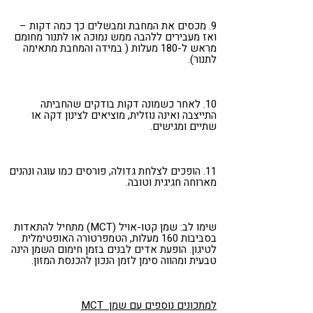
9. מכסים את המחבת ומבשלים כך כמה דקות –
ואז מעבירים ללהבה ממש נמוכה או לתנור מחומם
מראש ל-180 מעלות ( במידה והמחבת מתאימה
לתנור).
10. לאחר כשמונה דקות בודקים שהחביתה
התייצבה ואינה נוזלית, מוציאים לצינון דקה או
שתיים ומגישים.
11. הופכים לצלחת גדולה, פורסים כמו עוגה ונהנים
מארוחה חגיגית וטובה.
שימו לב: שמן קטו-אויל (MCT) מתחיל להתאדות
בסביבות 160 מעלות, הטמפרטורה האופטימלית
לטיגון. הופעת אדים לבנים בזמן חימום השמן הינה
טבעית ומהווה סימן לזמן הנכון להכנסת המזון.
למתכונים נוספים עם שמן MCT