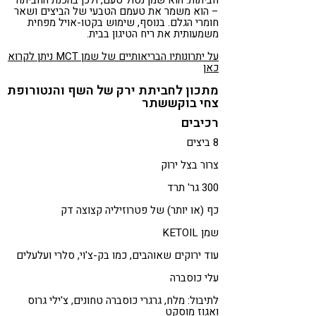
– הוא משמר את טעמם הטבעי של הביצים ושאר
חומרי הגלם. בנוסף, שימוש בקטו-אויל מפחית
משמעותית את ריח הטיגון בבית.
על יתרונותיו הבריאותיים של שמן MCT ניתן לקרוא
כאן
מתכון לחביתת ירק של השף והנטורופת
צחי בוקששתר
רכיבים
8 ביצים
צרור בצל ירוק
300 גר' תרד
כף (או יותר) של פטרוזיליה קצוצה דק
שמן KETOIL
עוד ירוקים שאוהבים, כמו בק-צ'וי, סלרי ועלעלים
עלי כוסברה
לתיבול: מלח, גרגרי כוסברה טחונים, צ'ילי גרוס
ואגוז מוסקט