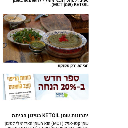
טעים. למתכון הבא מומלץ להשתמש בשמן
KETOIL (שמן MCT).
קורונה
טבעונות
חביתת ירק מפנקת
יתרונות שמן KETOIL בטיגון חביתה
שמן קטו-אויל (MCT) הוא השמן האידיאלי לטיגון
חביתות. הוא שמן נטול טעם, ולכן בהכנת החביתה