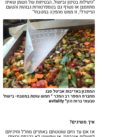
"היעילות בטיגון ובישול, הבטיחות של השמן שאינו
מתחמצן או נשרף גם בטמפרטורות גבוהות והטעם
הנייטרלי, זו ממש מהפכה במטבח!"
המתכון באדיבות אביטל סבג
מחברת הספר רב המכר ״ חמש עונות במטבח- בישול
טבעוני ברוח הזן״ avitality
איך משיגים?
אז אם עד היום שוטטתם באתרים מחו"ל וחיכיתם
למשלוח אוברסיז, או שפשוט לא הכרתם ורוצים