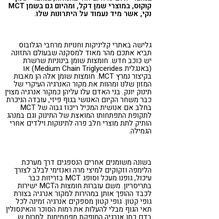
קוקוס, במוצרי שמן דקל, ומהיום גם בשמן
MCT
נקי, אשר מיד נעמוד על היתרונות שלו.
גלישה באתרי קליניקות וחנויות מרחבי הגלובוס
תביא אתכם מהר מאוד למסקנה שבעולם התזונה
יש כוכב חדש. חומצות שומן בינוניות שרשרת
(באנגלית Medium Chain Triglycerides) או
בקיצור נמרץ MCT. חומצות שומן אלה הן מאבות
המזון שלנו ומהוות את מקור האנרגיה העיקרי של
תינוק יונק. בני האדם עלו עליהן כמקור אנרגיה מצוין
כבר משחר הקיום האנושי בגוף פיזי, עובדה הניכרת
בחלב אם אנושית המכיל ריכוז גבוה של MCT
לתקופת התפתחותו המואצת של התינוק וגם במנהג
הותיק לתת מוצרי חלב פרה לתינוקות וילדים אחרי
הגמילה.
בשונה משומנים אחרים הנספגים דרך מערכת
הלימפה וזקוקים למיצי מרה ואנזימי לבלב לצורך
עיכול, גופנו מעכל וסופג MCT בזריזות כבר
בתריסריון. משם עוברות חומצות הMCT ישירות
לכבד ההופך אותן במהירות למקור אנרגיה בצורת
גופי קטון. גופי קטון מספקים אנרגיה זמינה לכל
תאי הגוף מבלי להעלות את רמות הסוכר והאינסולין
בדם כמו אנרגיה המופקת מפחמימות. למרות ש