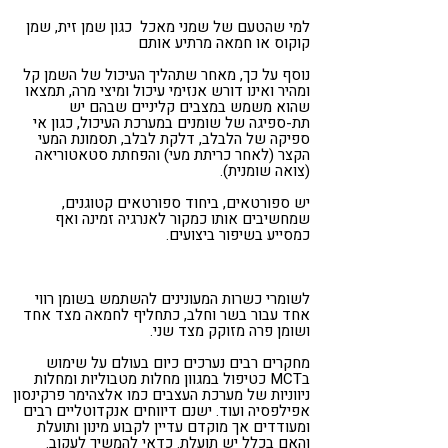
למי שהטעם של שמני מאכל כגון שמן זית, שמן
קוקוס או חמאה מרתיע אותם
נוסף על כך, מאחר שתהליך העיכול של השמן קל
ומהיר ואינו דורש אנזימי עיכול ומיצי מרה, תמצאו
שהוא משמש במצבים קליניים שבהם יש
תת-ספיגה של שומנים במערכת העיכול, כגון אי
ספיקה של הלבלב, דלקת לבלב, תסמונת המעי
הקצר (לאחר כריתת מעי) והפחתת סטאטוריאה
(צואה שומנית).
יש ספורטאים, ביחוד ספורטאים קטוגנים,
שמחשיבים אותו כמקור לאנרגיה זמינה ואף
כמסייע בשיפור ביצועים.
לשומרי כשרות המעונינים להשתמש בשומן רווי
אחד עבור בשר וחלב, כתחליף לחמאה מצד אחד
ושומן פרה מזוקק מצד שני.
מחקרים רבים נערכים כיום בעולם על שימוש
בMCT כטיפול במגוון מחלות מטבוליות ומחלות
ניווניות של מערכת העצבים כמו אלצהימר פרקינסון
אפילפסיה ועוד. ישנם דיווחים אנקדוטליים רבים
ומעודדים אך מוקדם עדיין לקבוע מינון ותועלת
והאם בכלל יש תועלת. כדאי להמשיך לעקוב.