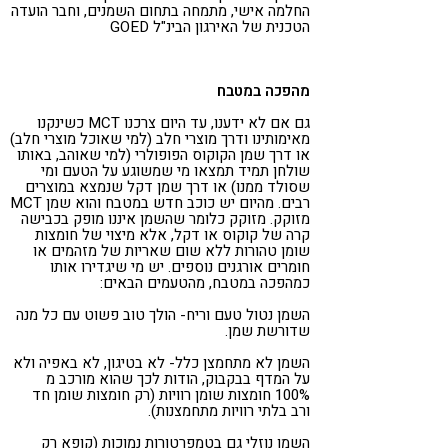
החלמה אישי, מתמחה בתחום השמנים, וחבר הועדה
הטכנית של האירגון הבינ"ל GOED
מהפכה במטבח
גם אם לא ידענו, עד היום צרכנו MCT כשינקנו
מאימותינו ודרך מוצרי חלב (למי שאוכל מוצרי חלב)
או דרך שמן הקוקוס הפופולרי (למי שאוהב, באותו
שולחן תמיד תמצאו מי שמשוגע על הטעם ומי
שסולד ממנו) או דרך שמן דקל שנמצא במוצרים
רבים. מהיום יש כוכב חדש במטבח והוא שמן MCT
מזוקק. מזוקק כלומר שהשמן איננו מופק בכבישה
קרה של קוקוס או דקל, אלא מיצוי של חומצות
שומן טהורות ללא שום שאריות של מזהמים או
חומרים אורגנים נוספים. יש מי שיגדירו אותו
כמהפכה במטבח, מהטעמים הבאים:
השמן נטול טעם וריח- הולך טוב פשוט עם כל מנה
שדורשת שמן.
השמן לא מתחמצן כלל- לא בטיגון, לא באפיה ולא
על המדף בבקבוק, הודות לכך שהוא מורכב מ
100% חומצות שומן רוויות (רק חומצות שומן חד
ורב בלתי רוויות מתחמצנות).
השמן נוזלי גם בטמפרטורות נמוכות (קופא רק