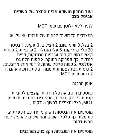
ועוד מתכון מושקע מבית היוצר של השפית
אביטל סבג:
לזניה ללא גלוטן עם שמן
MCT
המצרכים הדרושים לכמות של תבנית 40 על 30
2
בצל, 3
שיני שום, 2
חצילים, 3
זוקיני, 1
בטטה,
20
עלי בזיליקום, 5
עלי מנגולד, 2
עגבניות, 2
כוסות
קאשיו מושרה, כוס עגבניות מרוסקות, כפית
כורכום, כף פפריקה מתוקה, 2
כפות מלח גס
אטלנטי, 2
כפות פלפל שחור, 8
דפי אורז מרובעים,
2
כוסות גבינה צמחונית מגוררת, כף גדושה אהבה ו
2 כפות שמן
MCT
.
אופן ההכנה
:
שוטפים היטב את כל הירקות, קוצצים לקוביות
קטנות כל ירק בנפרד
,
מקפיצים במחבת עם שמן
MCT
, בצל וחצילים למשך 5 דקות
,
מוסיפים את הבטטות והזוקיני יחד עם הפפריקה,
כף מלח וכף פלפל והשום וממשיכים להקפיץ לעוד
חמש דקות
.
מוסיפים את העגבניות הקצוצות, מערבבים