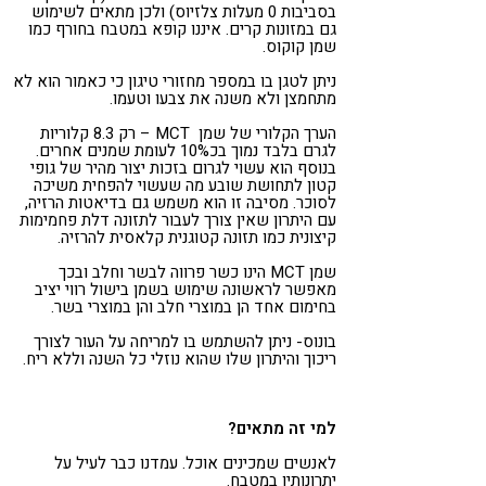
בסביבות 0 מעלות צלזיוס) ולכן מתאים לשימוש
גם במזונות קרים. איננו קופא במטבח בחורף כמו
שמן קוקוס.
ניתן לטגן בו במספר מחזורי טיגון כי כאמור הוא לא
מתחמצן ולא משנה את צבעו וטעמו.
הערך הקלורי של שמן MCT – רק 8.3 קלוריות
לגרם בלבד נמוך בכ10% לעומת שמנים אחרים.
בנוסף הוא עשוי לגרום בזכות יצור מהיר של גופי
קטון לתחושת שובע מה שעשוי להפחית משיכה
לסוכר. מסיבה זו הוא משמש גם בדיאטות הרזיה,
עם היתרון שאין צורך לעבור לתזונה דלת פחמימות
קיצונית כמו תזונה קטוגנית קלאסית להרזיה.
שמן MCT הינו כשר פרווה לבשר וחלב ובכך
מאפשר לראשונה שימוש בשמן בישול רווי יציב
בחימום אחד הן במוצרי חלב והן במוצרי בשר.
בונוס- ניתן להשתמש בו למריחה על העור לצורך
ריכוך והיתרון שלו שהוא נוזלי כל השנה וללא ריח.
למי זה מתאים?
לאנשים שמכינים אוכל. עמדנו כבר לעיל על
יתרונותיו במטבח.