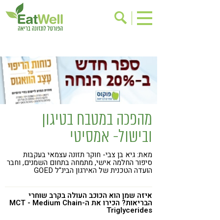
הרשמה לניוזלטר
אודות
בישול בריא
אינדקס עסקים
ריפוי ומניעת מחלות
בריאות האישה
תוספי תזונה
מתכוני בריאות
מהפכה במטבח בטיגון
אירועים
שינוי תזונתי
ובישול- אמסיטי
גישות בתזונה
דיאטה
מאת: גיא בן צבי- חוקר תזונה עצמאי בעקבות
ניקוי רעלים
מזונות על
סיפור החלמה אישי, מתמחה בתחום השמנים, וחבר
הועדה הטכנית של האירגון הבינ"ל GOED
ילדים
תזונה וספורט
הפרעות קשב & ריכוז
אכילה רגשית
איזה שמן הוא הכוכב העולה בקרב שוחרי
הבריאות? הכירו את ה-MCT - Medium Chain
Triglycerides
רגישות לגלוטן
טעים להכיר