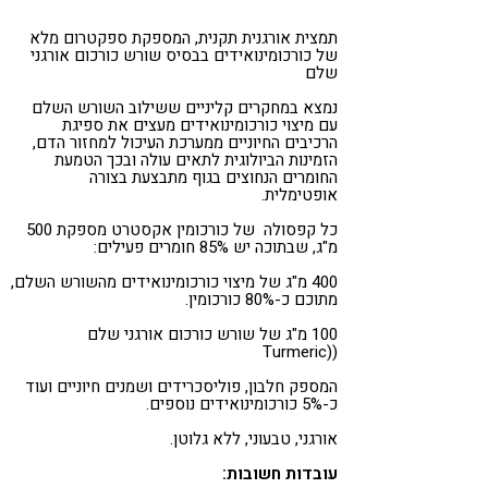
קורונה
טבעונות
תמצית אורגנית תקנית, המספקת ספקטרום מלא
של כורכומינואידים בבסיס שורש כורכום אורגני
שלם
נמצא במחקרים קליניים ששילוב השורש השלם
עם מיצוי כורכומינואידים מעצים את ספיגת
הרכיבים החיוניים ממערכת העיכול למחזור הדם,
הזמינות הביולוגית לתאים עולה ובכך הטמעת
החומרים הנחוצים בגוף מתבצעת בצורה
אופטימלית.
כל קפסולה של כורכומין אקסטרט מספקת 500
מ"ג, שבתוכה יש 85% חומרים פעילים:
400 מ"ג של מיצוי כורכומינואידים מהשורש השלם,
מתוכם כ-80% כורכומין.
100 מ"ג של שורש כורכום אורגני שלם
((Turmeric
המספק חלבון, פוליסכרידים ושמנים חיוניים ועוד
כ-5% כורכומינואידים נוספים.
אורגני, טבעוני, ללא גלוטן.
עובדות חשובות: