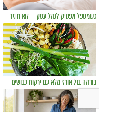
כשמטפל מפסיק לנהל עסק – הוא חוזר
להיות מטפל
בודהה בול אורז מלא עם ירקות כבושים
ומקושקשת טופו