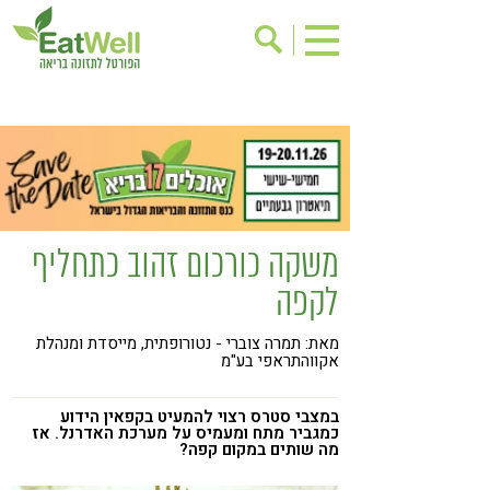
הרשמה לניוזלטר
אודות
בישול בריא
אינדקס עסקים
ריפוי ומניעת מחלות
בריאות האישה
תוספי תזונה
מתכוני בריאות
משקה כורכום זהוב כתחליף
אירועים
שינוי תזונתי
לקפה
גישות בתזונה
דיאטה
מאת: תמרה צוברי - נטורופתית, מייסדת ומנהלת
ניקוי רעלים
מזונות על
אקווהתראפי בע"מ
ילדים
תזונה וספורט
במצבי סטרס רצוי להמעיט בקפאין הידוע
הפרעות קשב & ריכוז
אכילה רגשית
כמגביר מתח ומעמיס על מערכת האדרנל. אז
מה שותים במקום קפה?
רגישות לגלוטן
טעים להכיר