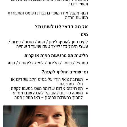
וקשיי ריכוז.
הגוף מקבל את הקושי בהגברת העומס ומתעוררת
תחושת חרדה.
אז מה כדאי לנו לשתות?
מים
למים ניתן להוסיף לימון / נענע / מנטה / פירות /
עשבי תיבול כדי לייצר טעם שיעודד שתייה.
חליטות תה מרגיעות חמות או קרות
קמומיל / שומר / מליסה / לואיזה לימונית / נענע
ומי שחייב תחליף לקפה?
תערובת
צ'אי הודי
על בסיס חלב שקדים או
חלב צמחי אחר
תה רויבוס אדום שדומה מעט בטעמו לקפה
משקה כורכום זהוב קל להכנה שגם מסייע
לתמוך במערכת החיסון – ראו מתכון מטה.