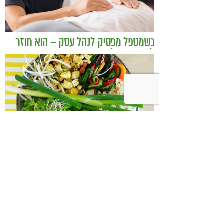
כשמטפל מפסיק לנהל עסק – הוא חוזר
להיות מטפל
בודהה בול אורז מלא עם ירקות כבושים
ומקושקשת טופו