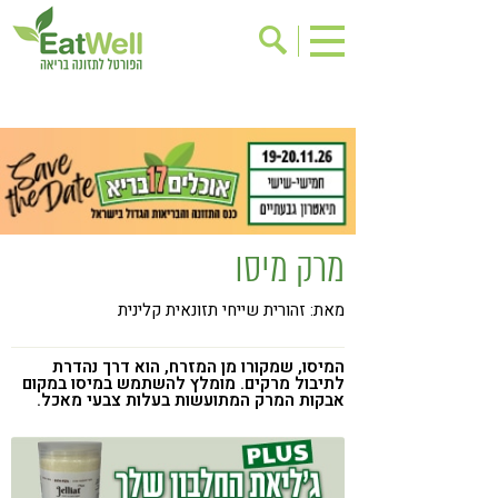
הרשמה לניוזלטר
אודות
בישול בריא
אינדקס עסקים
ריפוי ומניעת מחלות
בריאות האישה
תוספי תזונה
מתכוני בריאות
מרק מיסו
אירועים
שינוי תזונתי
מאת: זהורית שייחי תזונאית קלינית
גישות בתזונה
דיאטה
ניקוי רעלים
מזונות על
המיסו, שמקורו מן המזרח, הוא דרך נהדרת
לתיבול מרקים. מומלץ להשתמש ‏במיסו במקום
ילדים
תזונה וספורט
אבקות המרק המתועשות בעלות צבעי מאכל.‏
הפרעות קשב & ריכוז
אכילה רגשית
רגישות לגלוטן
טעים להכיר