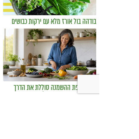
בודהה בול אורז מלא עם ירקות כבושים
ומקושקשת טופו
כיצד מגפת ההשמנה סוללת את הדרך
לאלצהיימר, והפתרון של הרפואה
האינטגרטיבית