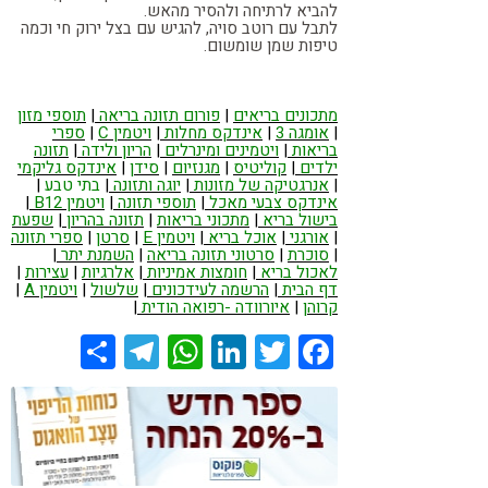
להביא לרתיחה ולהסיר מהאש.
לתבל עם רוטב סויה, להגיש עם בצל ירוק חי וכמה
טיפות שמן ‏שומשום.‏
מתכונים בריאים
|
פורום תזונה בריאה
|
תוספי מזון
|
אומגה 3
|
אינדקס מחלות
|
ויטמין C
|
ספרי
בריאות
|
ויטמינים ומינרלים
|
הריון ולידה
|
תזונה
ילדים
|
קוליטיס
|
מגנזיום
|
סידן
|
אינדקס גליקמי
|
אנרגטיקה של מזונות
|
יוגה ותזונה
|
בתי טבע
|
אינדקס צבעי מאכל
|
תוספי תזונה
|
ויטמין B12
|
בישול בריא
|
מתכוני בריאות
|
תזונה בהריון
|
שפעת
|
אורגני
|
אוכל בריא
|
ויטמין E
|
סרטן
|
ספרי תזונה
|
סוכרת
|
סרטוני תזונה בריאה
|
השמנת יתר
|
לאכול בריא
|
חומצות אמיניות
|
אלרגיות
|
עצירות
|
דף הבית
|
הרשמה לעידכונים
|
שלשול
|
ויטמין A
|
קרוהן
|
איורוודה -רפואה הודית
|
Share
Telegram
WhatsApp
LinkedIn
Twitter
Facebook