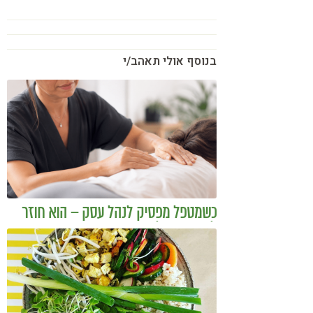
בנוסף אולי תאהב/י
כשמטפל מפסיק לנהל עסק – הוא חוזר
להיות מטפל