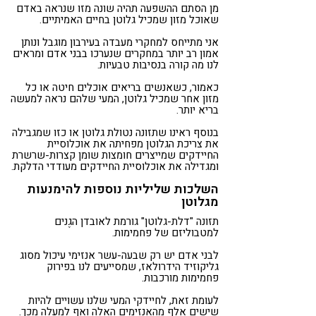
מן הסתם ההשפעה תהיה שונה מזו שנראה באדם
שאוכל מזון שמכיל גלוטן בחיים האמיתיים.
אני מתייחס למחקרי מעבדה בעירבון מוגבל ונותן
אמון רב יותר במחקרים שנערכו בבני אדם ומראים
לנו מה קורה בנסיבות טבעיות.
כאמור, כשאנשים בריאים אוכלים חיטה או כל
מזון אחר שמכיל גלוטן, המעי שלהם נראה למעשה
בריא יותר.
בנוסף ראינו שתזונה נטולת גלוטן או כזו שמגבילה
את צריכת הגלוטן מפחיתה את אוכלוסיית
החיידקים שמייצרים חומצות שומן קצרות-שרשרת
ומגדילה את אוכלוסיית החיידקים מעודדי הדלקת.
השלכות שליליות נוספות להימנעות
מגלוטן
תזונה "דלת-גלוטן" גורמת לאובדן הגֶנים
למטבוליזם של פחמימות.
לבני אדם יש רק שבעה-עשר אנזימי עיכול מסוג
גליקוזיד הידרולאז, שמסייעים לנו בפירוק
פחמימות מורכבות.
לעומת זאת, לחיידקי המעי שלנו עשויים להיות
שישים אלף מהאנזימים האלה ואף למעלה מכך.