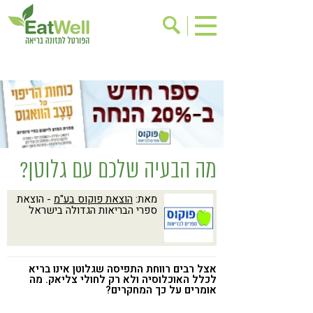
הרשמה לניוזלטר
אודות
בישול בריא
אינדקס עסקים
ריפוי ומניעת מחלות
בריאות האישה
תוספי תזונה
מתכוני בריאות
מה הבעיה שלכם עם גלוטן?
אירועים
שינוי תזונתי
מאת:
הוצאת פוקוס בע"מ
- הוצאת
גישות בתזונה
דיאטה
ספרי הבריאות הגדולה בישראל
ניקוי רעלים
מזונות על
ילדים
תזונה וספורט
אצל רבים רווחת התפיסה שגלוטן אינו בריא
הפרעות קשב & ריכוז
אכילה רגשית
לכלל האוכלוסיה ולא רק לחולי צליאק. מה
אומרים על כך המחקרים?
רגישות לגלוטן
טעים להכיר