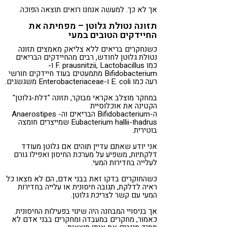
אך לא כך. למעשה אנחנו רואים תוצאה הפוכה.
תזונה נטולת גלוטן – מפחיתה את
החיידקים הטובים במעי
כשנחקרים בריאים ללא צליאק מאמצים תזונה
נטולת גלוטן לחודש, רבים מהחיידקים הבריאים
כמו
Lactobacillus
,
F. prausnitzii
ו-
Bifidobacterium
מתמעטים בעוד חיידקים חורשי
רעה כמו
E. coli
ו-
Enterobacteriaceae
משגשגים.
במחקר מוצלב אקראי מבוקר, תזונה "דלת-גלוטן"
הקטינה את אוכלוסיית
ה-
Bifidobacterium
הבריאים וה-
Anaerostipes
hadrus
ו-
hallii
Eubacterium
שמייצרים חומצה
בוטירית.
אני יודע שאתם עדיין תוהים אם גלוטן מעודד
דלקתיות, משפיע על מערכת החיסון ואפילו גורם
לעלייה בחדירות המעי.
כשהחוקרים בדקו זאת בבני אדם, הם לא מצאו כל
ראיה לדלקת, תגובה חיסונית או עלייה בחדירות
המעי עם קשר לצריכת גלוטן.
אך בניסויי המבחנה היה שינוי בפעילות החיסונית.
כאמור, מחקרים במעבדה ומחקרים בבני אדם לא