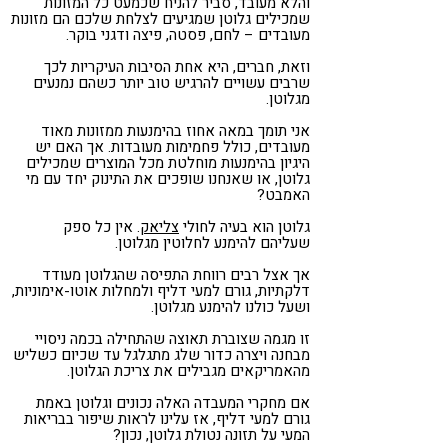
והלא מעובד, סביר להניח שכמעט כל המזונות
שמכילים גלוטן שמגיעים לצלחת שלכם הם מזונות
מעובדים – לחם, פסטה, פיצה ודגני בוקר.
וזאת, חברים, היא אחת הסיבות העיקריות לכך
שרבים עשויים להרגיש טוב יותר כשהם נמנעים
מגלוטן.
אני תומך במאה אחוז בהימנעות ממזונות מאוד
מעובדים, כולל פחמימות מעובדות. אך האם יש
היגיון בהימנעות מוחלטת מכל המוצרים שמכילים
גלוטן, או שאנחנו שופכים את התינוק יחד עם מי
האמבט?
גלוטן הוא בעיה לחולי
צליאק
. אין כל ספק
שעליהם להימנע לחלוטין מגלוטן.
אך אצל רבים רווחת התפיסה שהגלוטן מעודד
דלקתיות, גורם למעי דליף ולמחלות אוטו-אימוניות,
ושעל כולנו להימנע מגלוטן.
זו מגמה שצוברת תאוצה שהתחילה בכמה ניסויי
מבחנה ויצרה כדור שלג מתגלגל עד שכיום כשליש
מהאמריקאים מגבילים את צריכת הגלוטן.
אם מחקרי המעבדה האלה נכונים וגלוטן באמת
גורם למעי דליף, אז עלינו לראות שיפור בבריאות
המעי על תזונה נטולת גלוטן, נכון?