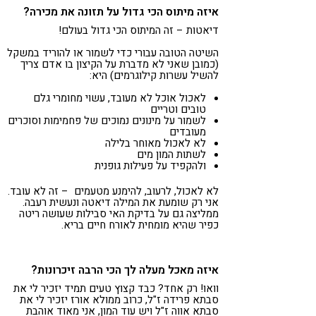
איזה מיתוס הכי גדול על תזונה את מכירה?
דיאטות – זה המיתוס הכי גדול בעולם!
השיטה הטובה עבורי כדי לשמור או להוריד במשקל
(כמובן שאני לא מדברת על הקיצון בו אדם צריך
להשיל עשרות קילוגרמים) היא:
לאכול אוכל לא מעובד, עשוי מחומרי גלם
טובים וטריים
לשמור על מינונים נמוכים של פחמימות וסוכרים
מעובדים
לא לאכול מאוחר בלילה
לשתות המון מים
ולהקפיד על פעילות גופנית
לא לאכול, לרעוב, להימנע מטעמים – זה לא עובד.
אני רק שומעת את המילה דיאטה ונעשית רעבה.
ממליצה גם על בדיקת האי סבילות שעושה ריטה
כפיר שהיא מומחית לאורח חיים בריא.
איזה מאכל מעלה לך הכי הרבה זיכרונות?
וואו! רק אחד? כבד קצוץ טעים תמיד יזכיר לי את
סבתא פרידה ז"ל, כרוב ממולא אורז יזכיר לי את
סבתא אווה ז"ל ויש עוד המון, אני מאוד אוהבת