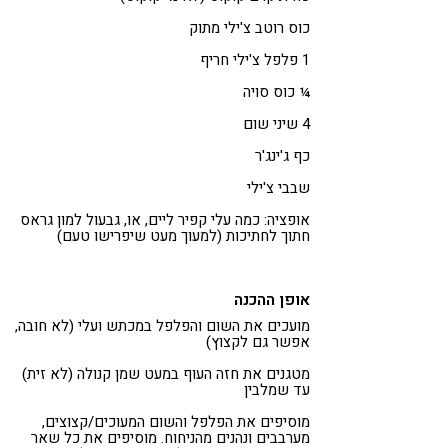
כוס רוטב צ'ילי מתוק
1 פלפל צ'ילי חריף
¼ כוס סויה
4 שיני שום
כף ג'ינג'ר
שבבי צ'ילי
אופציה: כמה עלי קפיר ליים, או, גבעול למון גראס
חתוך לחתיכות (למעוך מעט שיפרישו טעם)
אופן ההכנה
מועכים את השום והפלפל במכתש ועלי (לא חובה,
אפשר גם לקצוץ)
מטגנים את חזה העוף במעט שמן קנולה (לא זית)
עד שמלבין
מוסיפים את הפלפל והשום המעוכים/קצוצים,
מערבבים ונהנים מהניחוח. מוסיפים את כל שאר