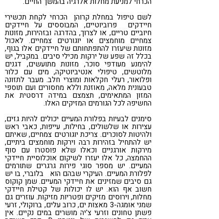
הכרחי למניעת מחלות אלרגיה בהמשך החיים.
לשם טיפול במחלת קרוהן הכרחי לקחת תכשירי
חיידקים פרוביוטיים, המבוססים על חיידקים
חיוביים טריים, או לצרוך, בהדרגה ובזהירות, מזונות
צמחיים מוחמצים או יוגורטים צמחיים. לאכול
מזונות שיעזרו להתפתחותם של חיידקים אלו בגוף,
בכלל זה שפע של ירקות מכילי סיבים. במקביל, יש
להימנע מעודפי סוכר, מזונות מתועשים, דגנים
מלוטשים, טיפולי אנטיביוטיקה, מים עם כלור
ופלואור, רעלי חקלאות ומוצרי חלב. מעבר לתזונה
טבעונית מלאה, מאוזנת וללא מחסורים ועם תוספי
המזון המתאימים, תצמצם במידה דרסטית את
החשיפה לכל הגורמים המזיקים האלו.
סימנים לבעיות בפלורת המעיים יכולים להיות גזים,
עצירות או שלשולים, בחילות, עייפות, כאבי ראש
ולהיטות לסוכרים. צריכת יוגורטים צמחיים, שאיתם
יש להתחיל בזהירות רבה וירקות מוחמצים ביתיים,
מירקות אורגניים וכאלו שלא פוסטרו עם סוף
ההחמצה, כל אלו יעזרו לשיקום אוכלוסיית חיידקי
המעיים. יש מספר סוגי פירות גרגרים שתורמים
לפלורת המעיים. העיקרי שבהם הוא בלוברי, בו יש
גם סיבים שמזינים את חיידקי המעיים. שמן קוקוס
חשוב אף הוא. יש לו יכולות של קטילת חיידקי
מחלות, וירוסים מזיקים ופטריות מזיקות. עוזרים גם
שמני אומגה-3 מאצות ים, כרוב עלים, ברוקולי, זרעי
פשתן טחונים וזרעי צ'יה מושרים במים נקיים. אין