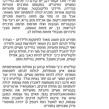
מכילי סוכר וקמח לבן, יש קודם כל פגיעה בחיידקי
המעיים החיוביים. במקומם מתרבים פטריות
קנדידה, חיידקי הליקובקטר, שמרים ופטריות
מזיקות אחרות. סוכרת יכולה להתפתח יותר מאוחר,
אבל גם זה צפוי עם תזונה גדושת סוכרים
ופחמימות ריקות. עם אכילת מזון בריא, יש ריבוי של
הבקטריות הטובות ואלו תורמות תרומה מרכזית
לבריאות. כך, יש פחות השמנה, פחות מצבי
סינדרום מטבולי ופחות מחלות לב.
תפריט נכון חשוב מאוד לתינוקות ולילדים – העדרו
עלול לגרום להם בין השאר להפרעות קשב ולמידה
ואף לבעיות נפשיות. מחסור בחיידקי מעיים חיוביים
יכול להוביל למצבים של מעי רגיז, מחלת קרוהן
ולקוליטיס כיבי. יכולים להיות כאבי בטן, אפילו
קשים, אובדן משקל, עייפות, בחילות וחום.
קוליטיס כיבי ומחלת קרוהן הן מחלות אוטואימוניות
שאם אינן מטופלות, יכולות לגרום לתוצאות
חמורות. יכולה להיות סתימת מעיים, מעי חדיר ועד
לסרטן המעי. יש גם יותר בעיות שלד. קוליטיס כיבי
הוא סיבה רבת משמעות לאובדן מסת עצמות. יכולה
להתפתח גם מחלת פרקים, ראומטואיד ארטריטיס.
בקטריות מעיים חיוביות מפעילות את התאים
האוסטאובלסטים בגוף, תאים בוני עצמות. כמובן
שיש עוד סיבות לדלקת פרקים ולאובדן מסת
עצמות, כמו למשל רמת ויטמין D ירודה ומחסורי
סידן ומגנזיום בתפריט.