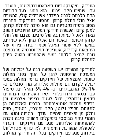
החיידק, מיקובקטריום פאראטוברקולוזיס, מועבר
עם שתיית חלב פרות. הוא מונע בעד כדוריות
הדם הלבנות להרוג חיידקי אשריכיה קולי, המצויים
אצל חולי מחלת קרוהן. מחסור בחיידקים חיוביים
מסוג ביפידובקטריות גם הוא סיבה למחלת קרוהן.
למען קיום והעשרת חיידקי המעיים החיוביים חשוב
מאוד לאכול כמות רבה של סיבים. מצבם של חולי
קרוהן השתפר כאשר הם אכלו מזון ללא שמרים,
בעיקר ללא שמרי מאכל ושמרי בירה. צירוף של
הימצאות קנדידה, אשריכיה קולי וסרטיה מרצסצנס
גורם למצב דלקתי במעי שהחמרתו מהווה סיכון
למחלת קרוהן.
לחיידקי המעיים יש השפעה רבה על יכולתה של
המערכת החיסונית להגן על הגוף בפני מחלות
שונות. הימצאות של חיידקים גורמי מחלות במעי
יכולה לקדם גם מחלות אלרגיה, מהן סובלים כ-
1%-3% מהמבוגרים וכ- 4%-6% מהילדים. טיפול
עם בטאין הידרוכלורי ו/או האנזימים הצמחיים
פפאין וברומלין, יכול לעזור בריפוי אלרגיות וכן
בריפוי מחלות אוטואימוניות. מרבית האלרגיות הן
למזונות מכילי גלוטן, חלב ומוצריו, בוטנים, סויה
וחלק מן היצורים הימיים. עודף היגיינה ומגע עם
חומרי ניקוי מבוססי כימיקלים מהווים סיבה ניכרת
להתפתחות אלרגיות. מגע עם חיידקים הכרחי
להפעלת המערכת החיסונית, לא עודף סטריליות!
בילדות, מגע עם חיידקים, בכל זה חיידקי מחלות,