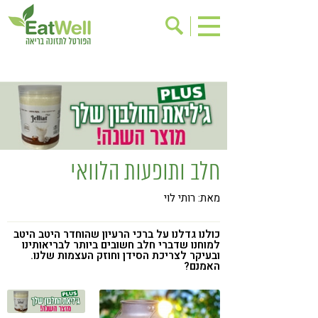
הרשמה לניוזלטר
אודות
בישול בריא
אינדקס עסקים
ריפוי ומניעת מחלות
בריאות האישה
תוספי תזונה
מתכוני בריאות
חלב ותופעות הלוואי
אירועים
שינוי תזונתי
מאת: רותי לוי
גישות בתזונה
דיאטה
ניקוי רעלים
מזונות על
כולנו גדלנו על ברכי הרעיון שהוחדר היטב היטב
למוחנו שדברי חלב חשובים ביותר לבריאותינו
ילדים
תזונה וספורט
ובעיקר לצריכת הסידן וחוזק העצמות שלנו.
האמנם?
הפרעות קשב & ריכוז
אכילה רגשית
רגישות לגלוטן
טעים להכיר