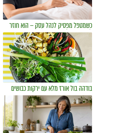
כשמטפל מפסיק לנהל עסק – הוא חוזר
להיות מטפל
בודהה בול אורז מלא עם ירקות כבושים
ומקושקשת טופו