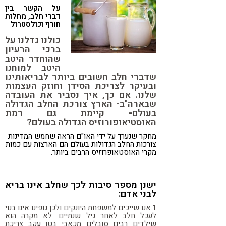
על הקשר בין
קורונה
טבעונות
דברי חלב, מחלות
חורף וכולסטרול
כולנו גדלנו על
ברכי הרעיון
שהוחדר היטב
היטב למוחנו
שדברי חלב חשובים ביותר לבריאותינו
ובעיקר לצריכת הסידן וחוזק העצמות
שלנו. אם כך, איך נסביר את העובדה
שבארה"ב- הארץ צורכת החלב הגדולה
בעולם- קיימת גם רמת
האוסטיאופורוזיס הגדולה בעולם?
מחקר שנערך על ידי האו"ם הראה שחמש המדינות
צורכות החלב הגדולות בעולם הם הארצות עם כמות
מקרי האוסטאופרוזיס הרבים ביותר.
ישנן מספר סיבות לכך שחלב אינו בריא
לבני אדם:
1.אנו שייכים למשפחת היונקים ולכן גופינו אינו בנוי
לעכל חלב לאחר גיל שנתיים. לא מקרה הוא
שילדים רבים סובלים מכאבי בטן עקב צריכת