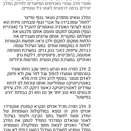
מוצרי חלב שהרי האנזימים המיועדים לפירוק החלב
יורדים ברמה דרסטית לאחר גיל שנתיים.
החלב שאינו מתפרק נשאר בגוף ומייצר
"לחות" שמכבידה על אברי הגוף ומבחינה סינית הוא
נכנס לערוצי האנרגיה שאמורים להוביל צ'י (אנרגיית
הגוף) ממקום למקום וחוסם אותם מלבצע את
פעולתם המקורית. אותם ערוצים מעבירים את
הלחות ממקום למקום ולכן נראה תופעות הקשורות
ללחות זו במקומות שונים: במע' העיכול עצמה:
כבדות, עייפות, כאבי בטן, גזים. במערכת הנשימה:
אסטמה, ברונכיטיס, סינוסיטיס, דלקות גרון
ואוזניים. במערכת המין הנשית: הפרשות וגינליות.
2. חלב הפרה הוא הגרוע ביותר עקב היותו עשיר
בהורמונים שנועדו להפוך עגל לפר ענק ולא תינוק
לאדם מבוגר. בנוסף לרוב חלב פרה מלא
באנטיביוטיקה שמחלישה אותנו וגורמת לנו להיות
עמידים לאנטיביוטיקה כאשר ניזקק לה. חלב עיזים
וכבשים הוא טוב יותר אך גם הוא רק בבחינת "הרע
במיעוטו".
3. חלב הפרה מכיל אנזים הנקרא קסנטין אוקסידז.
אנזים חזק זה נמצא במולקולות השומניות של
החלב ונועד לפעול בתוך הקיבה ולעזור בעיכול.
לאחר שהאדם המודרני התחיל להמגן את החלב
"אולץ" האנזים לצאת מתוך המולקולה השומנית.
החלב שמגיע למערכת העיכול כמעט כמים לא עובר