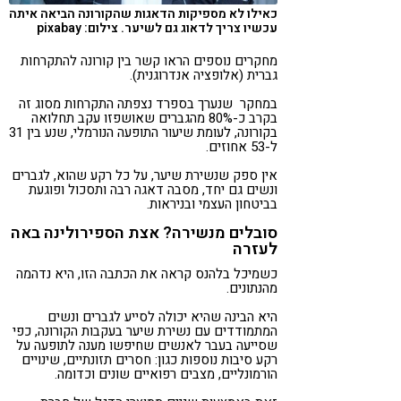
כאילו לא מספיקות הדאגות שהקורונה הביאה איתה
עכשיו צריך לדאוג גם לשיער. צילום: pixabay
מחקרים נוספים הראו קשר בין קורונה להתקרחות
גברית (אלופציה אנדרוגנית).
במחקר שנערך בספרד נצפתה התקרחות מסוג זה
בקרב כ-80% מהגברים שאושפזו עקב תחלואה
בקורונה, לעומת שיעור התופעה הנורמלי, שנע בין 31
ל-53 אחוזים.
אין ספק שנשירת שיער, על כל רקע שהוא, לגברים
ונשים גם יחד, מסבה דאגה רבה ותסכול ופוגעת
בביטחון העצמי ובניראות.
סובלים מנשירה? אצת הספירולינה באה
לעזרה
כשמיכל בלהנס קראה את הכתבה הזו, היא נדהמה
מהנתונים.
היא הבינה שהיא יכולה לסייע לגברים ונשים
המתמודדים עם נשירת שיער בעקבות הקורונה, כפי
שסייעה בעבר לאנשים שחיפשו מענה לתופעה על
רקע סיבות נוספות כגון: חסרים תזונתיים, שינויים
הורמונליים, מצבים רפואיים שונים וכדומה.