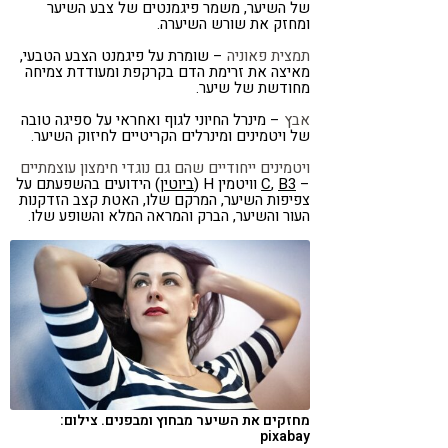
של השיער, משמר פיגמנטים של צבע השיער
ומחזק את שורש השיערה.
תמצית פאוניה
– שומרת על פיגמנט הצבע הטבעי,
מאיצה את זרימת הדם בקרקפת ומעודדת צמיחה
מחודשת של שיער.
אבץ
– מינרל החיוני לגוף ואחראי על ספיגה טובה
של ויטמינים ומינרלים הקריטיים לחיזוק השיער.
ויטמינים ייחודיים שהם גם נוגדי חימצון עוצמתיים
–
B3
,
C
וויטמין H (
ביוטין
) הידועים בהשפעתם על
צפיפות השיער, המרקם שלו, האטת קצב הזדקנות
העור והשיער, הברק והמראה המלא והשופע שלו.
מחזקים את השיער מבחוץ ומבפנים. צילום:
pixabay