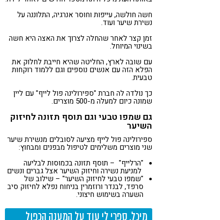
חשה חולשה, עייפות וחוסר אנרגיה, התלוננה על
נשירת שיער ועוד.
זמן קצר לאחר שהחלה לצרוך את האצה היא חשה
בשינוי המיוחל.
עם שובה לארץ, החליטה שהיא חייבת לחלוק את
הפלא הזה עם אנשים נוספים וגם ללמוד רוקחות
טבעית.
כך נולדה לה חברת "ספירולינה פול לייף" עם ליין
שמונה כיום למעלה מ-500 מוצרים.
גם שמפו טבעי וגם תוסף תזונה לחיזוק
השיער
ספירולינה פול לייף מציעה לסובלים מנשירת שיער
שני מוצרים משלימים לטיפול מבפנים ומבחוץ:
"הרלייף" – תוסף תזונה בכמוסות לבליעה
למניעת נשירה וחיזוק השיער אצל גברים ונשים
"שמפו טבעי לחיזוק השיער" – שילוב של
סרפד, לבנדר ורוזמרין בניחוח נפלא לחיזוק סיב
השערה בשימוש חיצוני.
מיכל, ספרי לי עוד על המענה הכפול