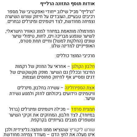
אודות תוסף התזונה הרלייף
"הרלייף" מכיל שילוב ייחודי ואפקטיבי של מספר
רכיבים טבעיים, העובדים על חיזוק שורש השיערה
וצמיחה מחודשת, לצד ויטמינים ומינרלים נבחרים.
הפורמולה מותאמת במיוחד למזג האוויר הישראלי,
לשיער שנפגע מבריכה וים, לחות, טיפולי שיער
שונים (החלקות למשל) וחיים תחת סטרס,
האופייניים למדינה שלנו.
מרכיבי המוצר כוללים:
חלבון הקולגן
– אחראי על החוזק של רקמות
החיבור ובכללן גם השיער. מופק מקשקשים של
דגים ומסייע אף לחיזוק סחוסים ועצמות.
אצת הספירולינה
– עשירה בחלבון, מינרלים
וויטמינים הידועים ביכולתם לחזק ולמנוע נשירת
שיער.
תמצית סרפד
– מכילה ויטמינים ומינרלים (ברזל
במיוחד), לצד חלבון, המחזקים את זקיקי השיער
ומשפרים מצבים בעייתיים בקרקפת.
שורש ליקוריץ
שהוציאו ממנו חומצה גליצידית ולכן
אינו מעלה את לחץ הדם – מעודד צמיחה מחודשת