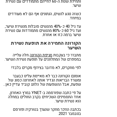
ותחילת שנות ה-60 לחייהם מתמודדים עם נשירת
שיער.
כשזה נוגע לנשים, הנתונים אף הם לא מעודדים
במיוחד.
עד גיל 40 כ-40% מהנשים סובלות מנשירת שיער,
ועד גיל 60 כ-80% מהנשים מתמודדות עם נשירת
שיער ברמה כזו או אחרת.
הקורונה החמירה את תופעת נשירת
השיער
מתברר כי בעקבות
מגיפת הקורונה
חלה עלייה
במספרם של המתלוננים על תופעת נשירת השיער.
לפי מחקרים, לא מדובר בצירוף מקרים בלבד!
אומנם הקורונה כבר לא מאיימת עלינו כבעבר
ומשרד הבריאות הגדיר אותה לאחרונה כסוג של
שפעת, אבל ההשפעות של הלונג קוביד עדיין כאן…
על פי כתבה שפורסמה ב-YNET במרץ האחרון,
אחד התסמינים השכיחים בקרב החולים במחלה
הוא נשירת שיער.
בכתבה הוזכר מחקר שנערך בטורקיה ופורסם
בנובמבר 2021.