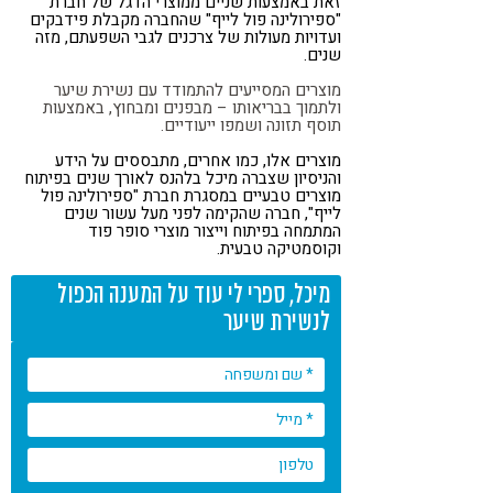
זאת באמצעות שניים ממוצרי הדגל של חברת
"ספירולינה פול לייף" שהחברה מקבלת פידבקים
ועדויות מעולות של צרכנים לגבי השפעתם, מזה
שנים.
מוצרים המסייעים להתמודד עם נשירת שיער
ולתמוך בבריאותו – מבפנים ומבחוץ, באמצעות
תוסף תזונה ושמפו ייעודיים.
מוצרים אלו, כמו אחרים, מתבססים על הידע
והניסיון שצברה מיכל בלהנס לאורך שנים בפיתוח
מוצרים טבעיים במסגרת חברת "ספירולינה פול
לייף", חברה שהקימה לפני מעל עשור שנים
המתמחה בפיתוח וייצור מוצרי סופר פוד
וקוסמטיקה טבעית.
מיכל, ספרי לי עוד על המענה הכפול
לנשירת שיער