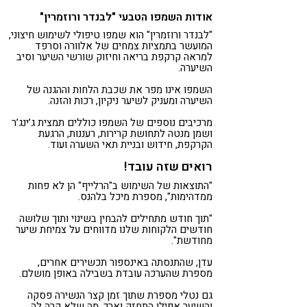
אודות השמפו הטבעי "לבנדר ורוזמרין"
"לבנדר ורוזמרין" הוא שמפו טיפולי לשימוש חיצוני,
המועשר בתמציות צמחים של אלוורה וסרפד
למראה קרקפת בריאה וחיזוק שורשי השיער וסיב
השיערה.
השמפו אינו מפר את שכבת הלחות וההגנה של
השיערה ומעניק לשיער ניקיון, רכות והזנה.
מרכיבים נוספים של השמפו כוללים תמצית ג’ינג’ר
ושמן מנטה לתחושת קרירות, רעננות, הרגעת
הקרקפת, חידוש ובניית תאי השערה ועוד.
רואים שזה עובד!
"התוצאות של השימוש ב"הרלייף" הן לא פחות
ממדהימות", מספרת מיכל בלהנס.
"תוך חודש מתחילים להבחין בשינוי ותוך שלושה
חודשים הלקוחות שלנו מדווחים על צמיחת שיער
מחודשת".
עדן, שהתנסתה באינספור תכשירים אחרים,
מספרת שהערכה עובדת בשבילה באופן מושלם.
גם נטלי מספרת שתוך זמן קצר הנשירה פסקה
והשיער אפילו התחזק וארך, מה שלא קרה לה