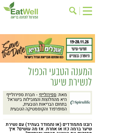
הרשמה לניוזלטר
אודות
בישול בריא
אינדקס עסקים
ריפוי ומניעת מחלות
בריאות האישה
תוספי תזונה
מתכוני בריאות
המענה הטבעי הכפול
אירועים
שינוי תזונתי
לנשירת שיער
גישות בתזונה
דיאטה
מאת:
ספירולייף
- חברת ספירולייף
ניקוי רעלים
מזונות על
היא מהחלוצות והמובילות בישראל
בתחום הבריאות הטבעית,
ילדים
תזונה וספורט
הסופרפוד והקוסמטיקה הטבעית
הפרעות קשב & ריכוז
אכילה רגשית
רובנו מתמודדים (או נתמודד בעתיד) עם נשירת
רגישות לגלוטן
טעים להכיר
שיער ברמה כזו או אחרת. אז מה עושים? איך