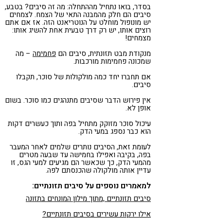
בסדר, בואו נתחיל מההתחלה: מה זה סיבים? בטבע,
סיבים הם חלק מהמבנה התאי של הצמח. לצמחים
יש מונופול מוחלט על הנוטריאנט הזה. אז אם אתם
רוצים אותו, יש רק דרך טבעית אחת להשיג אותו:
מצמחים!
מנקודת מבט תזונתית, סיבים הם
פחמימה
– מה
שמכונה פחמימות מורכבות.
אם תחברו יחד כמה מולקולות של סוכר, תקבלו
סיבים.
אין פירוש הדבר שסיבים מתנהגים כמו סוכר. בשום
אופן לא.
עיכול סוכר מזוקק מתחיל בפה ותוך כעשרים דקות
הוא כבר נספג במעי הדק.
לעומת זאת, הסיבים נותרים שלמים לאחר המעבר
בפה, בקיבה ואפילו בחמישה עד שבעה מטרים
מהמעי הדק, כך שכאשר הם מגיעים למעי הגס, זו
עדיין אותה מולקולה שהכנסתם לפה.
למאמרים נוספים על סיבים תזונתיים:
סיבים תזונתיים ,מתוך מילון המונחים בתזונה
אילו ירקות עשירים בסיבים תזונתיים?