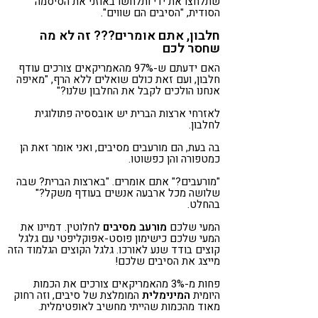
שתלחצו את ידי ותלחשו באוזני את הסיסמה
הסודית, "הסיבים הם שווים".
חלבון, אתם אומרים??? זה לא מה
שחסר לכם
האם ידעתם ש-97% מהאמריקאים צורכים עודף
חלבון, ועם זאת כולם שואלים ללא הרף, "מאיפה
אנחנו הולכים לקבל את החלבון שלנו?"
לאזרחי ארצות הברית יש אובססיה פתולוגית
לחלבון.
בה בעת, הם מורעבים מסיבים, ואני אומר זאת הן
כמטפורה והן כפשוטו.
"מורעבים?" אתם אומרים. "בארצות הברית? שבה
שלושה מכל ארבעה אנשים בעודף משקל?"
בהחלט.
המעי שלכם
מורעב מסיבים
לחלוטין. דמיינו את
המעי שלכם כישימון פוסט-אפוקליפטי עם גלגל
קוצים בודד שנע לאורכו. גלגל הקוצים הגלמוד הזה
מייצג את הסיבים שלכם!
פחות מ-3% מהאמריקאים צורכים את הכמות
היומית
המינימלית
המומלצת של סיבים, וזה רחוק
מאוד מהכמות שהייתי מחשיב לאופטימלית.