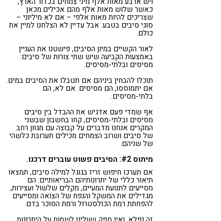
ויש ארבע מאות אלף מיני צמחים בכדור הארץ,
כאשר שלוש מאות אלף מהם אכילים.מכאן
שצריכים להיות מאות אלפי – אם לא מיליוני –
סוגי סיבים בטבע. אבל עדיין לא הצלחנו למיין את
כולם.
לאור הקשיים במיון הסיבים, פישטנו את העניין
באמצעות הקביעה שיש שתי צורות של סיבים:
מסיסים ובלתי-מסיסים.
תוכלו להבחין ביניהם אם תטבלו את הסיבים במים.
אם יתמוססו, הם מסיסים. אם לא, הם
בלתי-מסיסים.
אף שמדי פעם אדגיש את ההבדל בין סיבים
מסיסים ובלתי-מסיסים, קחו בחשבון שבשני
המקרים אנחנו מדברים על קבוצה עם מגוון רחב
של סיבים ושרוב הצמחים מכילים תערובת כלשהי
של שניהם.
מיתוס #2: הסיבים פשוט עוברים דרכנו.
אם תערכו חיפוש זריז בגוגל למילה סיבים, תמצאו
תיאור כללי של יתרונותיהם הבריאותיים: הם
מסייעים לתנועת המעיים, מקִלים שלשול ועצירות,
מגדילים את המשקל והנפח של הצואה ומסייעים
להפחתת רמת הכולסטרול ורמת הסוכר בדם.
זה נפלא, ואין ספק שעלינו לשמוח על היתרונות