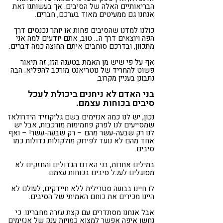
הבריאותיים האלה של הסיבים. אך בעשותנו זאת
אנחנו גם ממעיטים מאוד בערכם, חברים.
כולנו למדנו שהסיבים פחות או יותר נכנסים דרך
הפה ויוצאים דרך ה… טוב, אתם יודעים למה אני
מתכוון, ובדרכם סוחבים איתם החוצה כמה דברים.
אף על פי שיש מן האמת בטענה הזו, זה תיאור
פשוט להחריד של נוטריאנט מורכב להפליא. הבה
נתבונן בעניין מקרוב.
בני האדם לא ניחנים ביכולת לעכל
סיבים בכוחות עצמם.
נכון, יש לנו כמה אנזימים בשם גליקוזיד הידרולאז
שמסייעים לנו לפרק פחמימות מורכבות, אבל יש
לנו רק שבעה-עשר מהם – רק שבעה-עשר! – ואף
אחד מהם לא נועד לפירוק מולקולות גדולות כמו
סיבים.
במילים אחרות, בני האדם הגדולים והחזקים לא
מסוגלים לעכל סיבים בכוחות עצמם.
לו חיינו בבועה סטרילית ללא חיידקים, לעולם לא
היינו מכירים את כוחם האמיתי של הסיבים.
אבל אנחנו מסתדרים עם קצת עזרה מחברינו. כי
נחשו איפה אפשר למצוא כמויות ענק של אנזימים