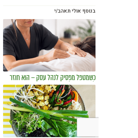
בנוסף אולי תאהב/י
כשמטפל מפסיק לנהל עסק – הוא חוזר
להיות מטפל