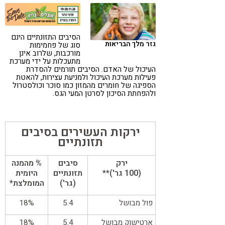
קורונה
טבעונות
הסיבים התזונתיים הינם
גזר מלך הבריאות
סוג של פחמימות
מורכבות, שלרוב אינן
מתעכלות על ידי מערכת
העיכול של האדם. הסיבים תורמים להסדרת
פעילות מערכת העיכול ולמניעת עצירות, להאטת
הספיגה של חומרים מהמזון כמו סוכר וכולסטרול
ולהפחתת הסיכון לסרטן המעי הגס.
ירקות העשירים בסיבים
תזונתיים
ירק
סיבים
% מהמנה
(
100 גר')**
תזונתיים
היומית
(גר')
המומלצת*
פול מבושל
5.4
18%
ארטישוק מבושל
5.4
18%