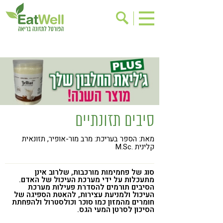
הרשמה לניוזלטר
אודות
בישול בריא
אינדקס עסקים
ריפוי ומניעת מחלות
בריאות האישה
תוספי תזונה
מתכוני בריאות
סיבים תזונתיים
אירועים
שינוי תזונתי
מאת: הספר בעריכת: מרב מור-אופיר, תזונאית
גישות בתזונה
דיאטה
קלינית .M.Sc
ניקוי רעלים
מזונות על
סוג של פחמימות מורכבות, שלרוב אינן
ילדים
תזונה וספורט
מתעכלות על ידי מערכת העיכול של האדם.
הסיבים תורמים להסדרת פעילות מערכת
העיכול ולמניעת עצירות, להאטת הספיגה של
הפרעות קשב & ריכוז
אכילה רגשית
חומרים מהמזון כמו סוכר וכולסטרול ולהפחתת
הסיכון לסרטן המעי הגס.
רגישות לגלוטן
טעים להכיר