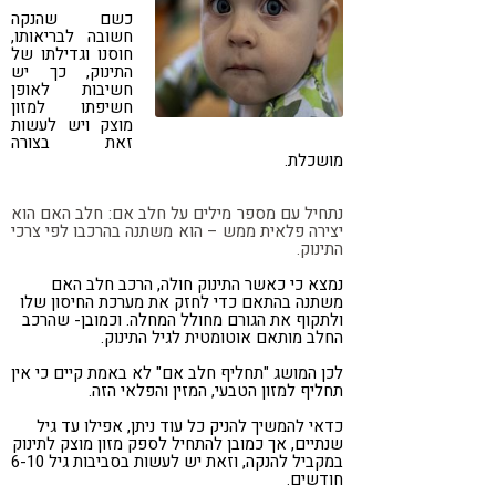
כשם שהנקה
קורונה
טבעונות
חשובה לבריאותו,
חוסנו וגדילתו של
התינוק, כך יש
חשיבות לאופן
חשיפתו למזון
מוצק ויש לעשות
זאת בצורה
מושכלת.
נתחיל עם מספר מילים על חלב אם: חלב האם הוא
יצירה פלאית ממש – הוא משתנה בהרכבו לפי צרכי
התינוק.
נמצא כי כאשר התינוק חולה, הרכב חלב האם
משתנה בהתאם כדי לחזק את מערכת החיסון שלו
ולתקוף את הגורם מחולל המחלה. וכמובן- שהרכב
החלב מותאם אוטומטית לגיל התינוק.
לכן המושג "תחליף חלב אם" לא באמת קיים כי אין
תחליף למזון הטבעי, המזין והפלאי הזה.
כדאי להמשיך להניק כל עוד ניתן, אפילו עד גיל
שנתיים, אך כמובן להתחיל לספק מזון מוצק לתינוק
במקביל להנקה, וזאת יש לעשות בסביבות גיל 6-10
חודשים.