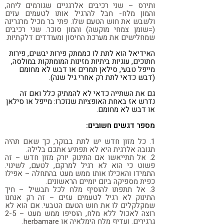
ותירס – שני רכיבים אלרגניים שגורמים ליחה,
והמון מלח- חבל להרגיל אותו לטעמים עזים
ולשבש את חוש הטעם שלו. פתי בר מכיל מרגרינה
(=שומן צמחי מוקשה) והמון סוכר. שני רכיבים
שמחלישים את מערכת החיסון ומעודדים דלקתיות.
האידיאל הוא לתת לו כממתק פירות יבשים, פירות
חתוכים, עוגיות ביתיות מזינות המומתקות במולסה,
מייפל טבעי, סילאן תמרים או דבש לא מחומם
(דבש כדאי לתת רק אחרי גיל שנה).
גם את השתייה כדאי לא להמתיק כלל ואם זה
נדרש אז באחת האופציות שנזכרו: מייפל או סילאן
או דבש לא מחומם.
מספר דגשים חשובים:
1. כל מזון חדש יש לתת בבוקר, כך שאם תהיה
תגובה אלרגית היא לא תפתיע אתכם בלילה.
2. אל תתייאשו אם התינוק יורק מזון חדש – זה
פשוט כי הוא לא רגיל למרקם, לטעם, לשינוי.
התמידו והאכילו אותו ממש מעט בהתחלה – אפילו
כפית מספיקה ביום יומיים הראשונים.
3. אל תתפתו להוסיף מלח לכל תבשיל – חיך
התינוק לא רגיל לטעמים עזים – זה רק אנחנו
שמקלקלים לו את חוש הטעם הטבעי. אם הוא לא
רוצה לאכול ללא מלח, הוסיפו ממש מעט – 2-5
גרגירים. ועדיף מלח הימלאיה או herbamare.