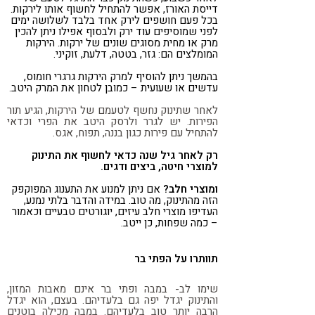
דייסת האורז, אפשר להתחיל לחשוף אותו לירקות.
בכל פעם חושפים לירק אחד בלבד לשלושה ימים
לפני שמוסיפים עוד ירק ולבסוף אפילו ניתן להכין
מרק או מחית מסוגים שונים של ירקות. הירקות
המומלצים הם: גזר, בטטה, דלעת, זוקיני.
בהמשך ניתן להוסיף למרק הירקות גרגרי חומוס,
עדשים או שעועית – כמובן לטחון את המרק היטב.
לאחר שתינוק נחשף לטעמם של הירקות, הגיע תור
הפירות. יש לגרר ולרסק היטב את הפרי וכדאי
להתחיל עם פירות כגון בננה, תפוח, אגס.
רק לאחר גיל שנה כדאי לחשוף את התינוק
למוצרי חיטה, ביצים ודגים.
ומוצרי חלב?
אם ניתן למנוע את התענוג המפוקפק
הזה מהתינוק, מה טוב. במידה והדבר בלתי נמנע,
העדיפו מוצרי חלב עיזים, יוגורטים טבעיים וכאמור
– כמה שפחות, כן ייטב.
תוותרו על הפתי בר
שימו לב- במבה ופתי בר אינם מאבות המזון,
והתינוק יגדל יפה גם בלעדיהם. בעצם, הוא יגדל
הרבה יותר טוב בלעדיהם. במבה מכילה בוטנים