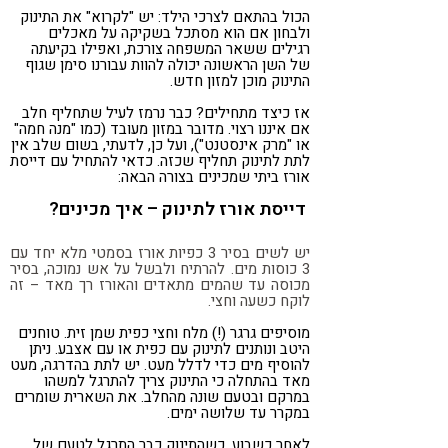
הכול בהתאם לצרכי הילד: יש "לקרוא" את התינוק
ולבחון אם הוא מסתכל בשקיקה על מאכלים
רגילים ששאר המשפחה צורכת, ואפילו בקיעתה
של השן הראשונה יכולה להוות עבורנו סימן שגוף
התינוק מוכן למזון חדש.
אז כיצד מתחילים? כבר נרמז לעיל שתחליף חלב
אם איננו רצוי. מדובר במזון מעובד (כמו "מנה חמה"
או "מרק אינסטנט"), ועל כן, לדעתי, בשום שלב אין
לתת לתינוק תחליף שכזה. כדאי להתחיל עם דייסת
אורז ביתי שמכינים בצורה הבאה:
דייסת אורז לתינוק – איך מכינים?
יש לשים בסיר 3 כפיות אורז בסמטי מלא יחד עם
3 כוסות מים. להרתיח ולבשל על אש נמוכה, בסיר
מכוסה עד שהמים מתאדים והאורז רך מאד – זה
לוקח כשעה וחצי.
מוסיפים גרגר (!) מלח וחצי כפית שמן זית. טוחנים
היטב ונותנים לתינוק עם כפית או עם אצבע. ניתן
להוסיף מים כדי לדלל מעט. יש לתת בהדרגה, מעט
מאד בהתחלה כי התינוק צריך להתרגל למשהו
במרקם ובטעם שונה מהחלב. את השארית שומרים
במקרר עד שלושה ימים.
לאחר כשבוע, כשהתינוק כבר התרגל לטעם של