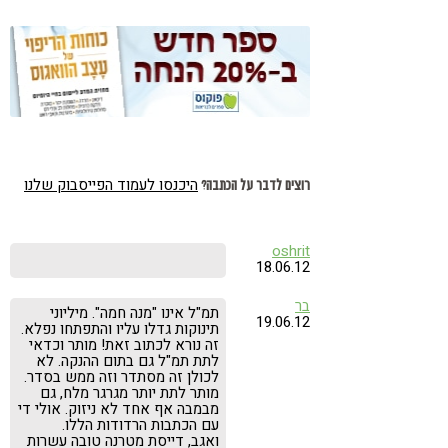
האינטגרטיבית
היכנסו לעמוד הפייסבוק שלנו
רוצים לדבר על הכתבה?
oshrit
18.06.12
בר
תמ"ל אינו "מנה חמה". מיליוני
19.06.12
תינוקות גדלו עליו והתפתחו נפלא.
זה נורא לכתוב זאת! מותר וכדאי
לתת תמ"ל גם בתום ההנקה. לא
לכולן זה מסתדר וזה ממש בסדר.
מותר לתת יותר מגרגר מלח, גם
מבמבה אף אחד לא ניזוק. אולי די
עם הכתבות הרדודות הללו.
ואגב, דייסת מטרנה טובה עשרות