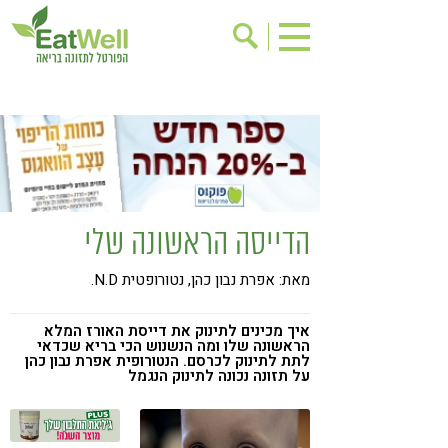
הרשמה לניוזלטר
אודות
בישול בריא
אינדקס עסקים
ריפוי ומניעת מחלות
בריאות האישה
תוספי תזונה
מתכוני בריאות
הדייסה הראשונה שלי
אירועים
שינוי תזונתי
מאת: אפרת נבון כהן, נטורופטית N.D.
גישות בתזונה
דיאטה
ניקוי רעלים
מזונות על
איך מכינים לתינוק את דייסת האורז המלא
הראשונה שלו ומה הנשנוש הכי בריא שכדאי
ילדים
תזונה וספורט
לתת לתינוק לכרסם. הנטורופית אפרת נבון כהן
על תזונה נכונה לתינוק הנגמל
הפרעות קשב & ריכוז
אכילה רגשית
רגישות לגלוטן
טעים להכיר