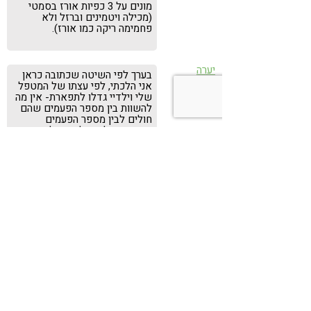
מונים על 3 כפיות אורז בסמטי
(מכילה ויטמינים וברזל ולא
פחמימה ריקה כמו אורז).
יערה
בערך לפי השיטה שכתובה כראן
21.06.12
אני הלכתי, לפי עצתו של המטפל
שלי וילדיי גדלו לתפארת- אין מה
להשוות בין מספר הפעמים שהם
חולים לבין מספר הפעמים
שחבריהם לגן חולים.ממליצה
לכולן.
איילת
סוף כל סוף הכוונה נכונה לגידול
21.06.12
ילדים בריאים. מודה לכותבת על
העצות המקצועיות שנראות
כנכונות ובדיוק בזמן בשבילי-
לאחר 7 חודשי הנקה ליישם את
האמור בכתבה. תודה רבה!
יונית
כמחזק את הקיבה ומטיב עמה
08.07.13
ובונה אותה.