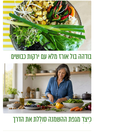
להיות מטפל
בודהה בול אורז מלא עם ירקות כבושים
ומקושקשת טופו
כיצד מגפת ההשמנה סוללת את הדרך
לאלצהיימר, והפתרון של הרפואה