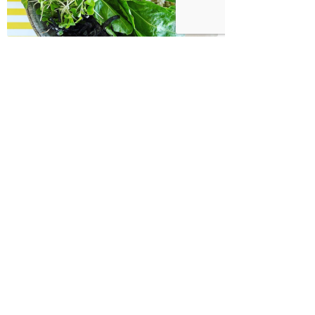
בודהה בול אורז מלא עם ירקות כבושים
ומקושקשת טופו
כיצד מגפת ההשמנה סוללת את הדרך
לאלצהיימר, והפתרון של הרפואה
האינטגרטיבית