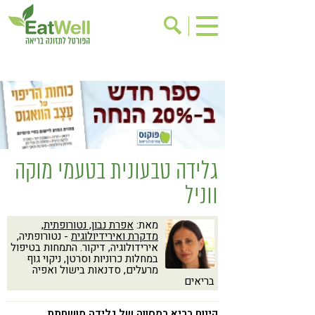
הרשמה לניוזלטר
אודות
בישול בריא
אינדקס עסקים
ריפוי ומניעת מחלות
בריאות האישה
תוספי תזונה
מתכוני בריאות
גלידה טבעונית בטעמי מוקה
אירועים
שינוי תזונתי
ווניל
גישות בתזונה
דיאטה
מאת:
אפרת נבון, נטורופתית,
ניקוי רעלים
מזונות על
מדקרת ואירידיולוגית
- נטורופתיה,
אירידולוגיה, דיקור. התמחות בטיפול
ילדים
תזונה וספורט
במחלות כרוניות וסרטן, ניקוי גוף
מרעלים, סדנאות בישול ואפיה
הפרעות קשב & ריכוז
אכילה רגשית
בריאים
רגישות לגלוטן
טעים להכיר
קינוח בריא במסווה של גלידה מושחתת