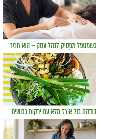
כשמטפל מפסיק לנהל עסק – הוא חוזר
להיות מטפל
בודהה בול אורז מלא עם ירקות כבושים
ומקושקשת טופו