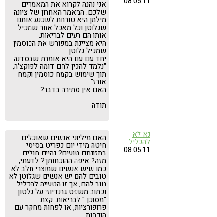
08.05.11
אני נהנה לקרוא את המאמרים
שלכם. המאמר האחרון של ציונה
מילמן היא טורחת לשכנע אותנו
שגלוטן וכל מאכל אחר שמכיל
אותו הם רעים לבריאות.
היא מציינת במפורש את הכוסמין
שמכיל גלוטן.
יחד עם עם היא אומרת שבסדנה
"נלמד להכין לחם דומה לפוקצ'ה,
תוך שימוש בקמח כוסמין וקמח
אורז".
האם אין סתירה בדבר?
תודה
נא לא
האם מיליוני אנשים שאוכלים
להכליל
חיטה מידי יום כפריט בסיסי
08.05.11
בתזונתם טועים? נהיים חולים
מזה? איפה ההוכחותך? לדעתי,
כמו שיש אנשים שמוצרי חלב לא
טובים להם יש אנשים שגלוטן לא
טוב להם, אך זו הטעייה להכליל
וכתוב משפט גרנדיוזי על גלטון
"מסוכן " לבריאות. קצת
פרופורציות, או לפחות מחקר עם
הוכחות