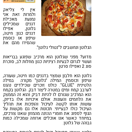
קורונה
טבעונות
אין לי צליאק
ולמרות זאת אני
נמנעת מאכילת
דגנים שמכילים
גלוטן, אפילו
דגנים כגון: חיטה,
שיפון או כוסמין
שהסירו מהם את
הגלוטן ונחשבים ל"נטולי גלוטן".
מדוע? מפני שגלוטן הוא מרכיב שפוגע בבריאות
ועשוי לגרום לבעיות רציניות כגון מחלות לב, סוכרת
סוג 2 ואפילו סרטן.
גלוטן הוא חלבון שמצוי בדגנים כמו חיטה, שעורה,
שיפון וכוסמין. המילה "גלוטן" מקורה במילה
הלטינית "GLUE". כולנו זוכרים שכילדים נהגנו
לערבב קמח ומים במטרה ליצור דבק. הגלוטן בקמח
הוא המרכיב שגורם לו להיות דביק והוא זה הממצק
את הלחמים והעוגות. אולם איכויות אלו בדיוק,
עושות אותו לקשה לעיכול והופכות את תהליך
העיכול כולו לבעייתי. תכונות אלו גם מקשות על
הגוף לספוג את חומרי ההזנה מהמזון שאנו צורכים,
במיוחד כאשר אנו אוכלים ארוחה שמכילה כמות
גבוהה של גלוטן.