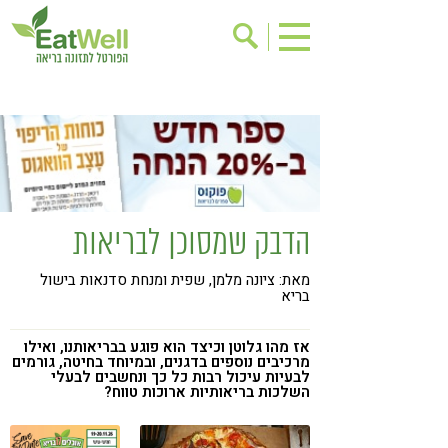
הרשמה לניוזלטר
אודות
בישול בריא
אינדקס עסקים
ריפוי ומניעת מחלות
בריאות האישה
תוספי תזונה
מתכוני בריאות
הדבק שמסוכן לבריאות
אירועים
שינוי תזונתי
מאת: ציונה מלמן, שפית ומנחת סדנאות בישול
גישות בתזונה
דיאטה
בריא
ניקוי רעלים
מזונות על
אז מהו גלוטן וכיצד הוא פוגע בבריאותנו, ואילו
ילדים
תזונה וספורט
מרכיבים נוספים בדגנים, ובמיוחד בחיטה, גורמים
לבעיות עיכול רבות כל כך ונחשבים לבעלי
השלכות בריאותיות ארוכות טווח?
הפרעות קשב & ריכוז
אכילה רגשית
רגישות לגלוטן
טעים להכיר