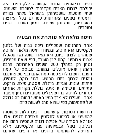
בעיה בריאותית אחרת הקשורה ללקטינים היא
יכולתם לגרום מצבים מקדימים לסוכרת והשמנה.
שתי תופעות ששכיחותן בישראל עלתה בצורה
דרמטית בשנים האחרונות, כמו גם בכל הארצות
המערביות, שתזונתן עשירה במזון מעובד, דגנים
וסוכרים.
חיטה מלאה לא פותרת את הבעיה
אחד מהמזונות שמכילים ריכוז גבוה של גלוטן
ולקטינים הוא חיטה, ובמיוחד חיטה מלאה! החיטה
שנוהגים לצרוך כיום, היא מאוד שונה מזו שאכלו
אבות אבותינו. קמח לבן מעובד, כפי שאנו מכירים,
נטחן רק במהלך 200 השנים האחרונות. הרבה
מהמזון שאנו אוכלים במערב, מבוסס על קמח
מעובד. חשבו לרגע כמה קמח אתם ובני משפחתכם
נוהגים לצרוך ביום ממוצע. דגני בוקר, לחמים,
פיתות, עוגות, עוגיות, בייגלה, פסטה, פיצה, בורקס,
פתיתים. ורשימה זו אינה כוללת מקורות אחרים
נסתרים לחיטה כמו שניצלים מעובדים ומזון מעובד
אחר. מעולם לא צרך המין האנושי כמות כה גדולה
של פחמימות, כפי שהוא נוהג לעשות כיום.
החדשות הטובות הן שישנן דרכים קלות ופשוטות
להמעיט או להימנע לחלוטין מצריכת דגנים אלו.
אני לא חסידה של אכילת דגנים שהסירו מהם את
הגלוטן, בשל הבעייתיות עם הלקטינים, אלא
מעדיפה להשתמש בדגנים או זרעים שאינם