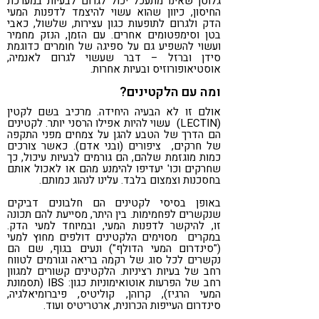
גלוטן שאינו מתעכל יכול לגרום לבעיות במערכת
החיסון, כיוון שהוא עשוי להיצמד לדפנות המעי
הדק ולגרום לתופעות כגון עצירות, שלשול, כאבי
בטן וסימפטומים אחרים. עם הזמן, הנזק מחמיר
ועשוי להשפיע גם על ספיגה של חומרים כדוגמת
סידן וברזל – דבר שעשוי לגרום לאנמיה,
אוסטיאופורוזיס ובעיות אחרות.
ומה עם הלקטינים?
אולם זו לא הבעיה היחידה. מרכיב בשם לקטין
(LECTIN) עשוי להיות אפילו הרסני יותר. לקטינים
הם הדרך של הטבע להגן על צמחים מפני התקפה
של חרקים, ציפורים (ובני אדם). כאשר צורכים
כמות מוגזמת שלהם, הם גורמים לבעיות עיכול, כך
שחרקים וכו' יעדיפו להימנע מהם או לאכול אותם
בחסכנות וצמצום בלבד. עלינו לנהוג כמותם.
באופן בסיסי לקטינים הם חלבונים דביקים
שנקשרים לפחמימות. בין היתר, מסייעת להם תכונה
זו, להיקשר לדפנות המעי, ובמיוחד למעי הדק.
במקרים מסוימים הלקטינים דולפים מחוץ למעי
("סינדרום המעי הדולף") ונעים בגוף, שם הם
נקשרים לכל סוג של רקמה בריאה וגורמים לטווח
רחב של בעיות רציניות. הלקטינים קשורים למגוון
רחב של הפרעות אוטואימוניות כגון: IBS (תסמונת
המעי הרגיז), קרוהן, קוליטיס, פיברומיאלגיה,
סינדרום העייפות הכרונית, ארטריטיס ועוד.