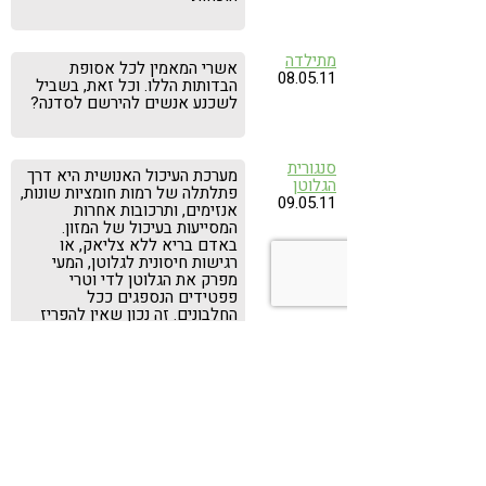
מתילדה
אשרי המאמין לכל אסופת
08.05.11
הבדותות הללו. וכל זאת, בשביל
לשכנע אנשים להירשם לסדנה?
סנגורית
מערכת העיכול האנושית היא דרך
הגלוטן
פתלתלה של רמות חומציות שונות,
09.05.11
אנזימים, ותרכובות אחרות
המסייעות בעיכול של המזון.
באדם בריא ללא צליאק, או
רגישות חיסונית לגלוטן, המעי
מפרק את הגלוטן לדי וטרי
פפטידים הנספגים ככל
החלבונים. זה נכון שאין להפריז
בפחמימות פשוטות, אך לא בגלל
שהגלוטן כה מסוכן לבריאות. אם
תקשרי אותנו למאמרים מדעיים
אמיתיים המראים קשר בין
המחלות אשר תיארת, אל הגלוטן
עצמו- אסיר בפנייך את הכובע.
יבגני ש