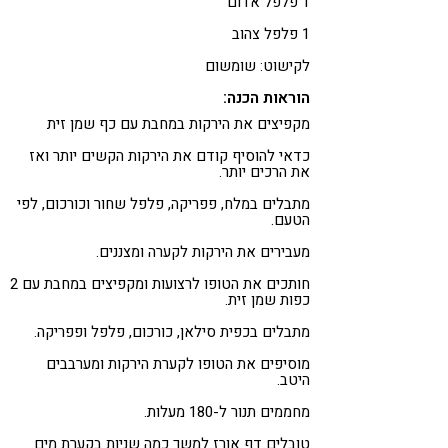
1 פלפל אדום
1 פלפל צהוב
לקישוט: שומשום
הוראות הכנה:
מקפיצים את הירקות במחבת עם כף שמן זית
כדאי להוסיף קודם את הירקות הקשים יותר ואז
את הרכים יותר.
מתבלים במלח, פפריקה, פלפל שחור וכורכום, לפי
הטעם.
מעבירים את הירקות לקערה ומצננים.
חותכים את הטופו לרצועות ומקפיצים במחבת עם 2
כפות שמן זית.
מתבלים בכפית סילאן, כורכום, פלפל ופפריקה.
מוסיפים את הטופו לקערת הירקות ומערבבים
היטב.
מחממים תנור ל-180 מעלות.
טובלים דף אורז למשך כמה שניות בקערת מים