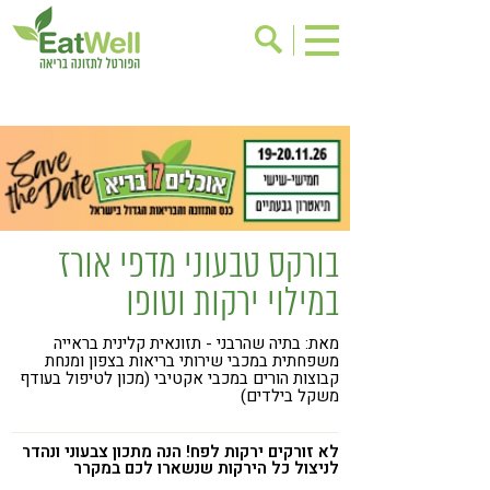
הרשמה לניוזלטר
אודות
בישול בריא
אינדקס עסקים
ריפוי ומניעת מחלות
בריאות האישה
תוספי תזונה
מתכוני בריאות
בורקס טבעוני מדפי אורז
אירועים
שינוי תזונתי
במילוי ירקות וטופו
גישות בתזונה
דיאטה
מאת: בתיה שהרבני - תזונאית קלינית בראייה
ניקוי רעלים
מזונות על
משפחתית במכבי שירותי בריאות בצפון ומנחת
קבוצות הורים במכבי אקטיבי (מכון לטיפול בעודף
ילדים
תזונה וספורט
משקל בילדים)
הפרעות קשב & ריכוז
אכילה רגשית
לא זורקים ירקות לפח! הנה מתכון צבעוני ונהדר
לניצול כל הירקות שנשארו לכם במקרר
רגישות לגלוטן
טעים להכיר