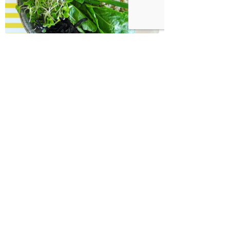
בודהה בול אורז מלא עם ירקות כבושים
ומקושקשת טופו
כיצד מגפת ההשמנה סוללת את הדרך
לאלצהיימר, והפתרון של הרפואה
האינטגרטיבית