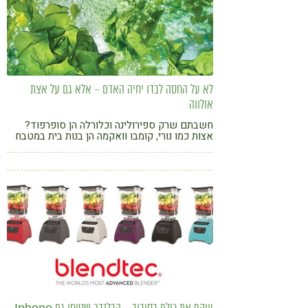
לא על החסה לבדו יחיה האדם – אלא גם על אצת
אולווה
חשבתם שרק ספירולינה וכלורלה הן סופרפוד?
אצות כמו נורי, קומבו וואקמה הן בנות בית במטבח
שלכם? מעתה אמרו אולווה-חסת הים, כיוון שהיא
עתידה לתפוס מקום של כבוד בבישולים שלכם