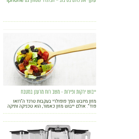
עוקף את כולם בסיבוב – הבלנדר שטוחן גם Iphone
ייבוש ירקות ופירות - משב רוח מרענן במטבח
מזון מיובש הפך פופולרי בעקבות טרנד ה"רואו
פוד". אולם ייבוש מזון כאמור, הוא טכניקה ותיקה
שטומנת בחובה יתרונות רבים, שהאדם עשה בה
שימוש נרחב כבר מקדמת דנא