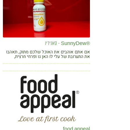
®SunnyDew - סאנידיו
אם אתם אוהבים את האוכל שלכם מתוק, תאהבו
את התערובת של עלי לו האן גו ופרחי חרצית,
הגדושה בנוגדי חמצון ובמינרלים חיוניים, ומחזקת
באופן טבעי את הטעם של מזון ומשקאות, ללא
תוספת סוכר, פחמימות או קלוריות
food appeal