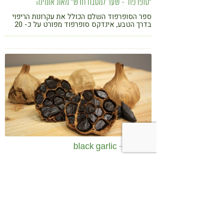
"סופרפוד - שער למטבח חדש" מאת אומינה
ספר הסופרפוד השלם הכולל את עקרונות הריפוי
בדרך הטבע, אינדקס סופרפוד מפורט על כ- 20
סופרפוד, מחקרים, וכ-100 מתכונים של מנות
גורמה. כשמאמצים את בשורת הסופרפוד, מגלים
שהאוכל יכול לענג ולרפא אותנו גם יחד
שום שחור – black garlic