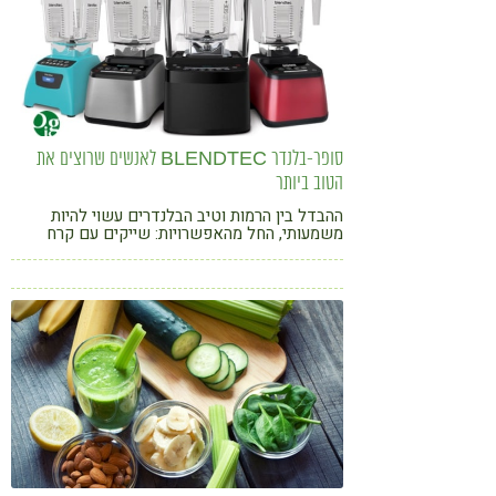
סופר-בלנדר BLENDTEC לאנשים שרוצים את
הטוב ביותר
ההבדל בין הרמות וטיב הבלנדרים עשוי להיות
משמעותי, החל מהאפשרויות: שייקים עם קרח
בדקה, גלידה בדקה וחצי ומרק רותח ב 3 דקות.
אבל המהפכה האמתית נמצאת דווקא ב"טוויסטר"