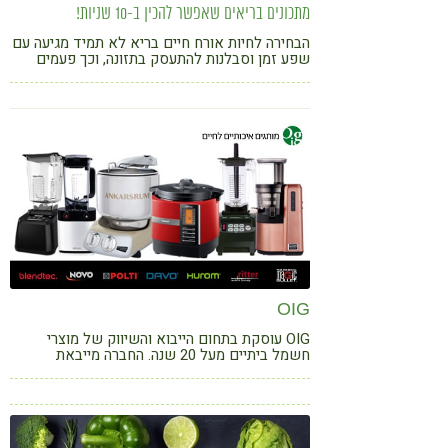
מתכונים בריאים שאפשר להכין ב-10 שניות!
הבחירה לחיות אורח חיים בריא לא תמיד מגיעה עם
שפע זמן וסבלנות להתעסק בתזונה, וכך פעמים
רבות אנו נקרעים בין הרצוי למצוי. לכן מתכונים של
עשר שניות יכולים לעזור לכם להתמיד באורח חיים
בריא וטעים
OIG
OIG עוסקת בתחום הייבוא והשיווק של מוצרי
חשמל ביתיים מעל 20 שנה. החברה מייבאת
ומשווקת בלעדית של מותגים מובילים בעולם:
HUROM, BLENDTEC, NUTRIBULLET. בנוסף
מייבאת החברה מוצרי פרימיום במסגרת המותג
DAVO, ומוצרים נוספים תחת המותג הפרטי NOVO.