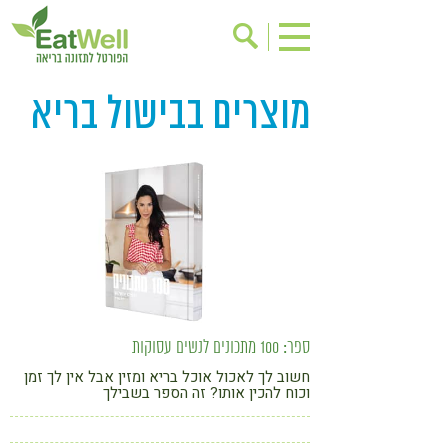
מוצרים בבישול בריא
הרשמה לניוזלטר
אודות
בישול בריא
אינדקס עסקים
ריפוי ומניעת מחלות
בריאות האישה
תוספי תזונה
מתכוני בריאות
אירועים
שינוי תזונתי
גישות בתזונה
דיאטה
ניקוי רעלים
מזונות על
ספר: 100 מתכונים לנשים עסוקות
ילדים
תזונה וספורט
חשוב לך לאכול אוכל בריא ומזין אבל אין לך זמן
וכוח להכין אותו? זה הספר בשבילך
הפרעות קשב & ריכוז
אכילה רגשית
רגישות לגלוטן
טעים להכיר