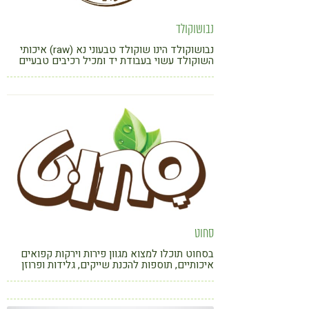
נבושוקולד
נבושוקולד הינו שוקולד טבעוני נא (raw) איכותי
השוקולד עשוי בעבודת יד ומכיל רכיבים טבעיים
בלבד, רובם אורגניים מבוסס על רכיבי קקאו נא
אורגני (סחר הוגן), מייפל טהור אורגני וחמאת שקד
בכבישה קרה.
סחוט
בסחוט תוכלו למצוא מגוון פירות וירקות קפואים
איכותיים, תוספות להכנת שייקים, גלידות ופרוזן
יוגורט ביתיים, מגוון בלנדרים ומידע שימושי להכנת
שייקים וגלידות בבית. כל הטוב הזה במחירי מפעל