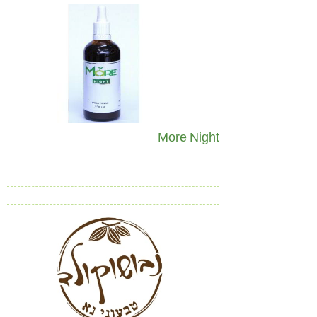
קורונה
טבעונות
More Night