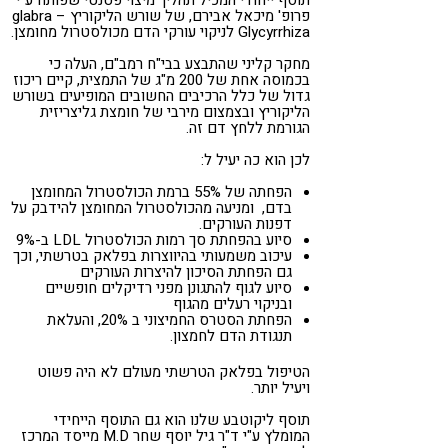
פרופ' מיכאל אבירם, של שורש הליקוריץ – glabra
קורונה
טבעונות
Glycyrrhiza לניקוי עורקי הדם מכולסטרול מחומצן.
מחקר קליני שהתבצע בבי"ח רמב"ם, העלה כי
בכמוסה אחת של 200 מ"ג של התמצית, קיים ריכוז
גדול של כלל הרכיבים החשובים המופיעים בשורש
הליקוריץ ובצמצום מירבי של חומצת גליצריזית
הגורמת ללחץ דם זה.
לכן הוא כה יעיל ל:
הפחתה של 55% ברמת הכולסטרול המחומצן
בדם, ומניעה מהכולסטרול המחומצן להידבק על
דפנות העורקים.
סיוע בהפחתת סך רמות הכולסטרול LDL ב-9%
עיכוב משמעותי בהיווצרות בפלאק בטרשתי, וכך
גם הפחתת הסיכון להיצרות העורקים
סיוע לגוף להתגונן מפני רדיקלים חופשיים
ובניקוי רעלים מהגוף
הפחתת הסטרס החמיצוני ב 20%, והעלאת
תנגודת הדם לחמצון.
הטיפול בפלאק הטרשתי מעולם לא היה פשוט
ויעיל יותר.
תוסף ליקוטבע שלנו הוא גם התוסף הייחידי
המומלץ ע"י ד"ר גיל יוסף שחר M.D מייסד המרכז