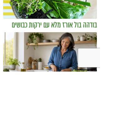
בודהה בול אורז מלא עם ירקות כבושים
ומקושקשת טופו
כיצד מגפת ההשמנה סוללת את הדרך
לאלצהיימר, והפתרון של הרפואה
האינטגרטיבית
השאירו תגובה: