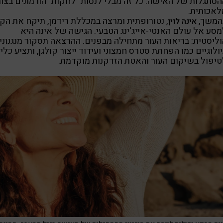
הסתגלות של האישה. כל זה מבלי לנסות "לחקות" הורמונים בצו
לאכותית.
המשך,
, נטורופתית ומרצה במכללת רידמן, תיקח את הק
אינה לוין
סע אל עולם האנטי-אייג'ינג הטבעי. הגישה של אינה היא
וליסטית: בריאות העור מתחילה מבפנים. ההרצאה תסקור מנגנוני
ולוגיים כמו הפחתת סטרס חמצוני ועידוד ייצור קולגן, ותציע כלי
טיפול בשיקום העור והאטת הזדקנות מוקדמת.