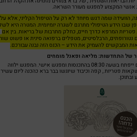
ות הבריאות השנתית", של ברא צמחים מזמינה את הקהל הרחב
 אנשי המקצוע למפגש מעורר השראה.
, הוועידה שמה דגש מיוחד לא רק על הטיפול הקליני, אלא על
ן שבו הידע הטיפולי מתרגם לשגרה יומיומית. המטרה היא לשל
טריות המרפא כדרך חיים, כחלק מתרבות של בריאות. בין אם
נטורופתים, הרבלסיטים, מטפלים ברפואה סינית או פשוט שוח
ות המבקשים להעמיק את הידע – הכנס הזה נבנה עבורכם.
ר של התחדשות: מליאה ופאנל מומחים
היום ייפתח בשעה 08:30 בהתכנסות ומפגש אישי. המפגש ילווה
אות פטריות , קפה וכיבוד שיוגשו בבר ברא כהכנה ליום עשיר
 ובתוכן.