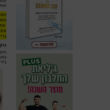
פטרי
ואת
השנה
האופ
את פ
אתם 
בריא
בוק
במשק
בידע