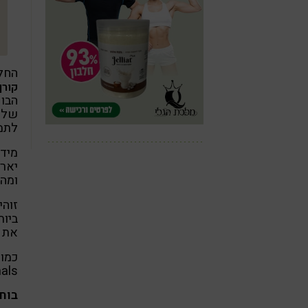
החלק המק
קורן
הבוק
של ה
לתמו
מיד 
יארח
ומהנ
זוהי
ביות
את ה
Medicinals., מהחבר
בוח