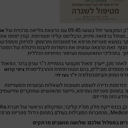
צועי יחל בשעה 09:45 עם הרצאת מליאה מרכזית של
אס
, מטפל ברפואה סינית, הרבליסט קליני ונטורופת. קורן יפתח את
ר בנושא פטריות מרפא אדפטוגניות ותרומתן לחיזוק והתחדשו
גוף. זאת הרצאה שתניח את היסודות להבנת היכולת של הפטרי
ך בתהליכי התאוששות ושיפור החיוניות הכללית.
לאחר מכן, ייערך פאנל מקצועי בהנחיית ד"ר שרון ברנר. הפאנל
 מומחים מובילים, בהם הנטורופתית וההרבליסטית
ציפי קדוש
דס המזון והביוטכנולוגיה
.
ד"ר בעז לוי
 הזדמנות נדירה לשמוע תשובות לשאלות הבוערות והמעניינות
ר בתחום פטריות המרפא, היישר מהאנשים שחוקרים ומיישמים
ידע הזה מדי יום.
כמו כן, בכנס ייקח חלק מת'יו קלי
ות המובילות בעולם בתחום גידול פטריות מרפא.
רים במסלול שלכם: שלושה מושבים מרתקים