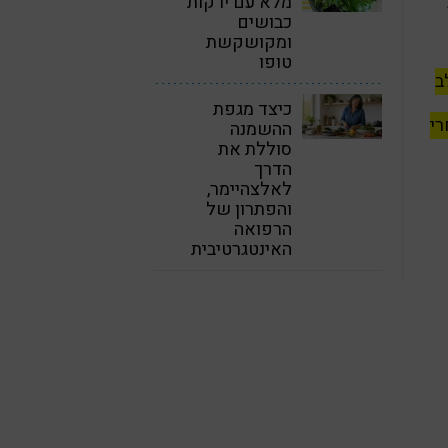
מלא עם ירקות
כבושים
ומקושקשת
טופו
ב
כיצד מגפת
רי
ההשמנה
סוללת את
הדרך
לאלצהיימר,
והפתרון של
הרפואה
האינטגרטיבית