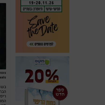
צומח
xels
בשני
הברי
ריפו
המטפ