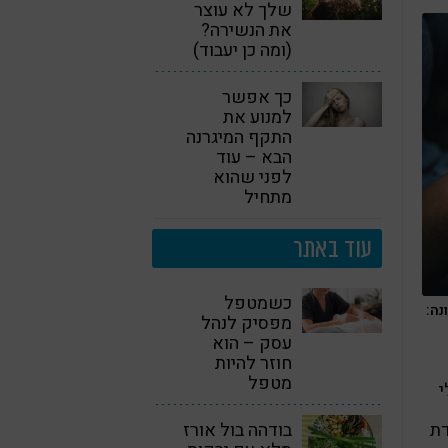
שלך לא עוצר
את הנשירה?
(ומה כן יעבוד)
כך אפשר
למנוע את
התקף המיגרנה
הבא – עוד
לפני שהוא
מתחיל
עוד באתר
כשמטפל
נה:
מפסיק לנהל
עסק – הוא
חוזר להיות
מטפל
י
דת
בודהה בול אורז