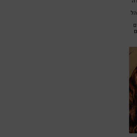
רה
הל
ם
ם