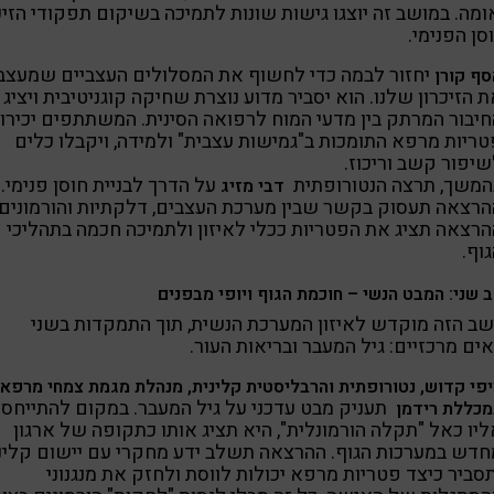
מה. במושב זה יוצגו גישות שונות לתמיכה בשיקום תפקודי הזיכ
סן הפנימי.
יחזור לבמה כדי לחשוף את המסלולים העצביים שמעצב
ף קורן
 הזיכרון שלנו. הוא יסביר מדוע נוצרת שחיקה קוגניטיבית ויציג
חיבור המרתק בין מדעי המוח לרפואה הסינית. המשתתפים יכירו
טריות מרפא התומכות ב"גמישות עצבית" ולמידה, ויקבלו כלים
שיפור קשב וריכוז.
המשך, תרצה הנטורופתית
על הדרך לבניית חוסן פנימי.
דבי מזיג
הרצאה תעסוק בקשר שבין מערכת העצבים, דלקתיות והורמונים.
הרצאה תציג את הפטריות ככלי לאיזון ולתמיכה חכמה בתהליכי
וף.
 שני: המבט הנשי – חוכמת הגוף ויופי מבפנים
ב הזה מוקדש לאיזון המערכת הנשית, תוך התמקדות בשני
ים מרכזיים: גיל המעבר ובריאות העור.
פי קדוש, נטורופתית והרבליסטית קלינית, מנהלת מגמת צמחי מרפא
תעניק מבט עדכני על גיל המעבר. במקום להתייחס
מכללת רידמן
יו כאל "תקלה הורמונלית", היא תציג אותו כתקופה של ארגון
חדש במערכות הגוף. ההרצאה תשלב ידע מחקרי עם יישום קליני
סביר כיצד פטריות מרפא יכולות לווסת ולחזק את מנגנוני