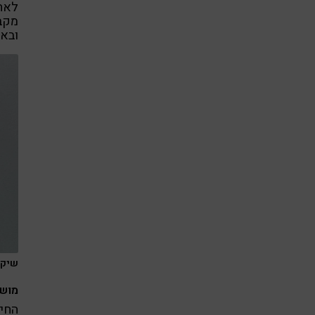
לאח
מקבי
ובאפ
שיקום
מושב
החיי