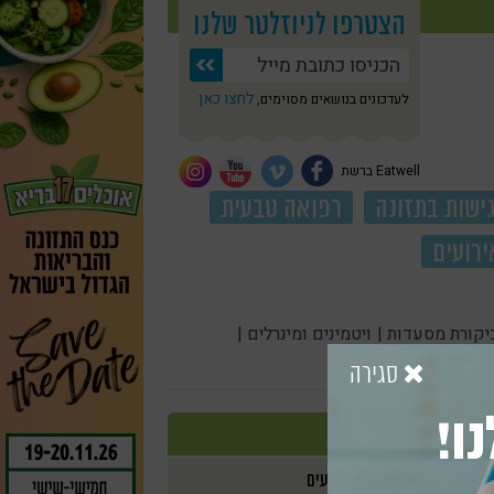
הצטרפו לניוזלטר שלנו
לחצו כאן
לעדכונים בנושאים מסוימים,
Eatwell ברשת
ישות בתזונה
רפואה טבעית
ירועים
יקורת מסעדות |
ויטמינים ומינרלים |
סגירה
ו!
אירועים