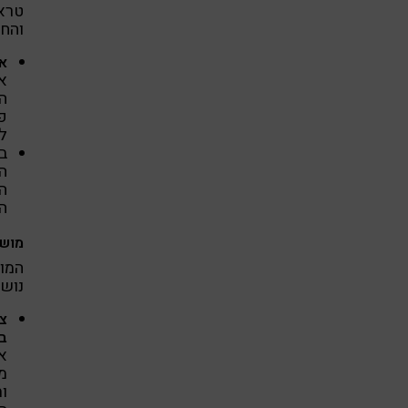
טראו
והחו
אס
את
ה
פ
ל
ב
ה
ה
הג
מושב
המוש
נושא
צי
ב
אל
מ
ות