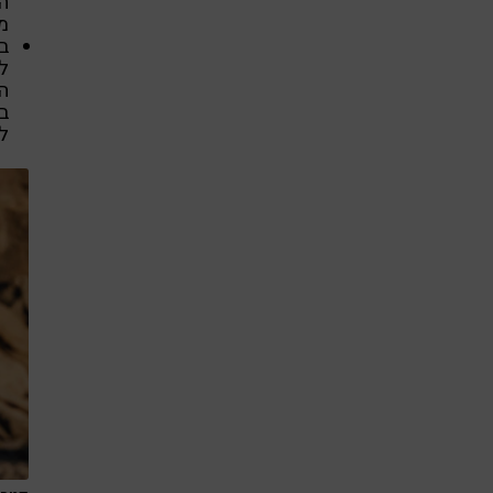
ה
מ
ב
למ
ה
בי
ל