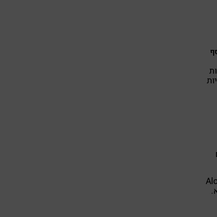
ף
ת
ות
בר, המיקולוג הראשי של חברת Aloha