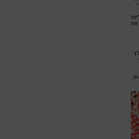
יות
 את
לץ
ש,