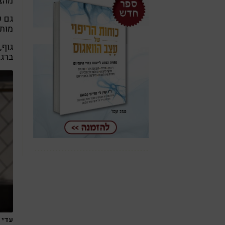
מהצ
גם 
מותש
גוף,
ברגע
עדי כ