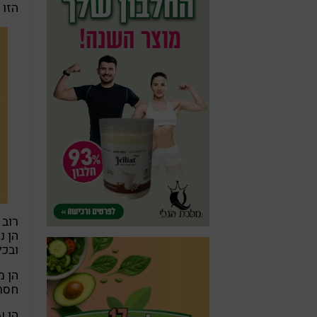
הזו 
רוב 
הן נ
ובכל
הן מ
חסר
הן ע