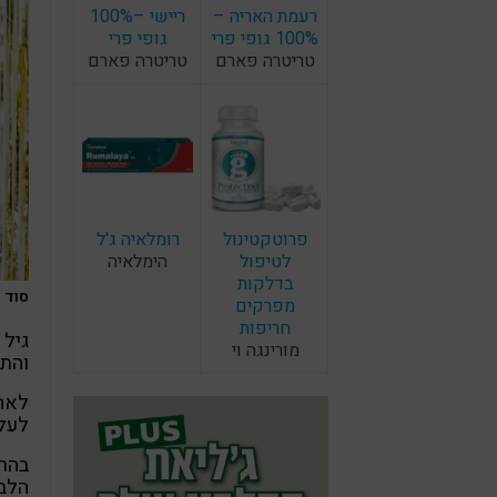
רעמת האריה –
ריישי –100%
100% גופי פרי
גופי פרי
טריטרה פארם
טריטרה פארם
פרוטקטינול
רומלאיה ג'ל
לטיפול
הימלאיה
בדלקות
סוד המ
מפרקים
חריפות
גיל 
מורינגה וי
והתו
לאחר
לעלי
בהרצ
הלב 