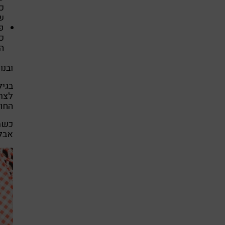
כב
ש
פ
כמ
ה
ובנו
בגיל
החומ
כשמו
אבל 