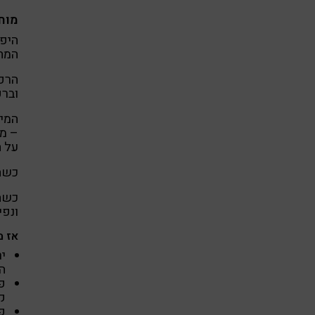
מוח 
היפו
המחל
הרפו
וברפ
המיק
– מש
על ה
כשהג
כשהא
ונפי
אז מ
יר
המ
פו
קק
פו