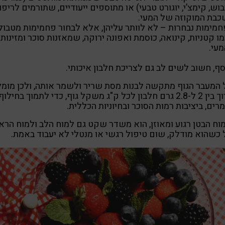
וש, קימצ’י, יוגורט טבעי) או מתוספים ייעודיים, שתורמים לריפוי
כבת המוקוזה של המעי.
חמימות נבחרות – לא לוותר עליהן, אלא לבחור פחמימות מטבול
ו קטניות, קינואה, כוסמת ואפונה ירוקה, שמאזנות סוכר ומזינות
מעי.
סף, חשוב לשים לב גם לצריכת חלבון איכותי.
 המעבר הגוף מתקשה לבנות מסת שריר ולשמר אותה, ולכן מומ
לצרוך בין 2 ל-2.8 גרם חלבון לכל ק"ג משקל גוף, כדי לתמוך בחילוף
רים, ביציבות רמות הסוכר ובחיוניות הכללית.
ח הבטן רגוע ומאוזן, הוא משדר שקט גם למוח הלב ולמוח הרא
כשהוא מודלק, שום טיפול רגשי או מנטלי לא יעבוד באמת.