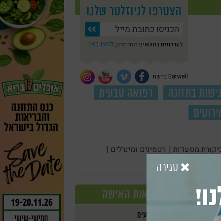
הצטרפו לניוזלטר שלנו
לחצו כאן
לעדכונים בנושאים מסוימים,
Eatwell ברשת
ישות בתזונה
רפואה טבעית
ירועים
יקורת מסעדות |
ויטמינים ומינרלים |
סגירה
ו!
בריאות האישה
אירועים