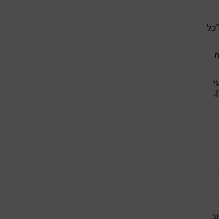
"כל
ח
י
,
ב