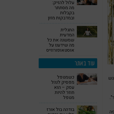
עלול להזיק:
מה מסתתר
בקבלות
ובמדבקות מזון
התגלית
המדעית
שמשנה את כל
מה שידענו על
אוסטאופורוזיס!
עוד באתר
כשמטפל
גש
מפסיק לנהל
עסק – הוא
חוזר להיות
".
מטפל
בודהה בול אורז
פה