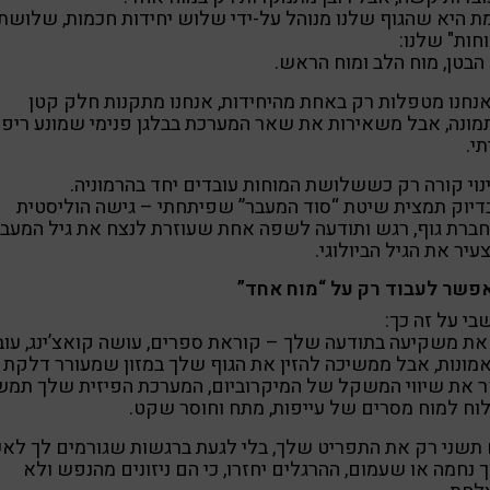
 היא שהגוף שלנו מנוהל על-ידי שלוש יחידות חכמות, שלושת
חות" שלנו:
הבטן, מוח הלב ומוח הראש.
חנו מטפלות רק באחת מהיחידות, אנחנו מתקנות חלק קטן
ונה, אבל משאירות את שאר המערכת בבלגן פנימי שמונע ריפו
י.
וי קורה רק כששלושת המוחות עובדים יחד בהרמוניה.
בדיוק תמצית שיטת “סוד המעבר” שפיתחתי – גישה הוליסטית
רת גוף, רגש ותודעה לשפה אחת שעוזרת לנצח את גיל המעב
עיר את הגיל הביולוגי.
אפשר לעבוד רק על “מוח אחד”
י על זה כך:
ת משקיעה בתודעה שלך – קוראת ספרים, עושה קואצ’ינג, עו
מונות, אבל ממשיכה להזין את הגוף שלך במזון שמעורר דלקת
 את שיווי המשקל של המיקרוביום, המערכת הפיזית שלך תמש
ח למוח מסרים של עייפות, מתח וחוסר שקט.
תשני רק את התפריט שלך, בלי לגעת ברגשות שגורמים לך לאכ
 נחמה או שעמום, ההרגלים יחזרו, כי הם ניזונים מהנפש ולא