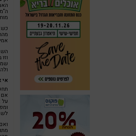
האמת
ה"מו
מוח 
כשאנ
מהתמ
אמית
השינ
וזו 
שמחב
ולהצ
אי 
תחשב
אם א
על א
ומפר
לשלו
ואם 
מתוך