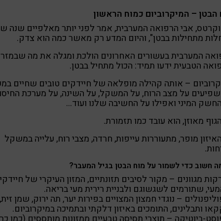
הבטן – המיקרוביום כמוח הראשון
קרטס, אבי הרפואה המערבית, אמר לפני יותר מאלפיים שנה ש
ות מתחילות בבטן", והיום המדע רק מאשר כמה הוא צדק.
אה המערבית בעשורים האחרונים הולכת ומגלה את מה שבמזר
ואה הטבעית ידעו תמיד: הכול מתחיל בבטן.
רוביום – אותה קהילה מופלאה של חיידקים טובים שחיים במע
פיעים על מצב הרוח, על המשקל, על השינה, על מערכת החיסון
חשק המיני ואפילו על החשיבה שלנו ועוד…
וף מאוזן, הוא עובד כמו תזמורת.
יזון מופר, מתעוררות עייפות, חרדה, מצבי רוח, עלייה במשקל
חות.
ה חשוב כדי לשמור על מוח הבטן בגיל המעבר?
קות מגוונים – מקור לסיבים תזונתיים, המזון העיקרי של חיידקי
עי, שתורמים לשגשוגם ולבניית רירית מעי בריאה.
ליפנולים – נוגדי חמצון המצויים בפירות יער, תה ירוק, שמן זית,
או ותבלינים, התומכים באיזון דלקתי ובתמיכה במיקרוביום.
סט-ביוטיקה – תוצרי תסיסה טבעיים ממזונות מותססים (כמו כרו