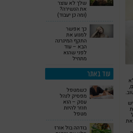
שלך לא עוצר
את הנשירה?
(ומה כן יעבוד)
כך אפשר
למנוע את
התקף המיגרנה
הבא – עוד
לפני שהוא
מתחיל
עוד באתר
לא
,
כשמטפל
וב.
מפסיק לנהל
עסק – הוא
יש
חוזר להיות
ת
מטפל
את
בודהה בול אורז
ה