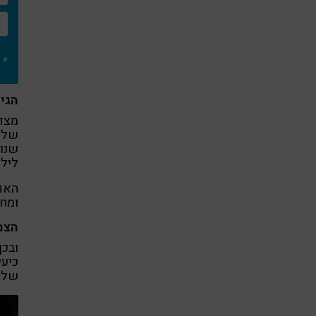
* 
הגי
מצד 
שלעי
שנות
ליל
האם 
ומחז
הצמ
ובכן
כיעי
שלנו