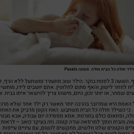
ד חולה כל הבית חולה. תמונה Pexels
חורף. השעה 3 לפנות בוקר. הילד שוב מתעורר ומשתעל ללא הרף, 
ח לחזור לישון, והאף סתום לחלוטין. אתם יושבים לידו, מותשים
עים שמחר, או יותר נכון, היום, מישהו צריך להישאר איתו בבית. ש
 האמת היא שמדובר בהרבה יותר מאשר רק ילד אחד שלא מרג
. כי כשילד חולה כל הבית משתבש. האח הקטן מדביק את האחו
לה, ופתאום כולם בתורנות. אמא מפסידה יום עבודה, אבא מבטל
ה, והבית הופך למרפאה שדה קטנה. וזה בעיקר כואב – לראות 
רים הקטנים שלנו חלשים, מתקשים לנשום, עם עיניים עייפות
רוצות לישון אבל השיעול לא מאפשר. כל מה שאנחנו רוצים ז