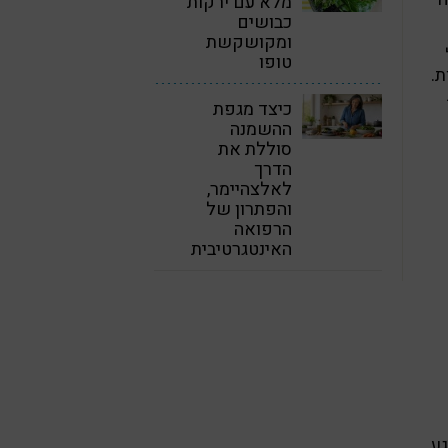
מלא עם ירקות
כבושים
ומקושקשת
טופו
ת.
כיצד מגפת
ההשמנה
סוללת את
הדרך
לאלצהיימר,
והפתרון של
הרפואה
האינטגרטיבית
גע