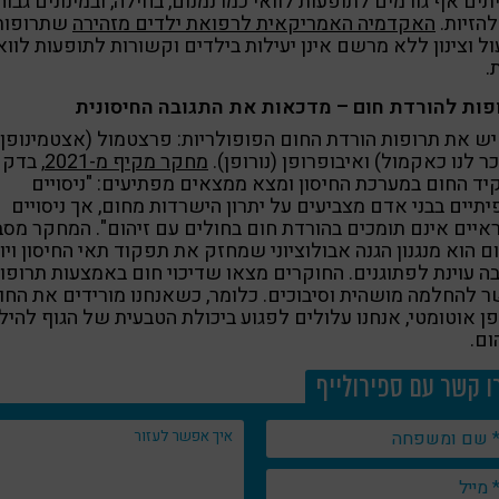
תים אף גורמים לתופעות לוואי כמו נמנום, בחילה, ובמינונים גבוה
הזיות.
האקדמיה האמריקאית לרפואת ילדים מזהירה
שתרופות
ל וצינון ללא מרשם אינן יעילות בילדים וקשורות לתופעות לווא
.
פות להורדת חום – מדכאות את התגובה החיסונית
יש את תרופות הורדת החום הפופולריות: פרצטמול (אצטמינופן,
ר לנו כאקמול) ואיבופרופן (נורופן).
מחקר מקיף מ-2021
, בדק
ד החום במערכת החיסון ומצא ממצאים מפתיעים: "ניסויים
תיים בבני אדם מצביעים על יתרון הישרדות מחום, אך ניסויים
יים אינם תומכים בהורדת חום בחולים עם זיהום". המחקר מסב
 הוא מנגנון הגנה אבולוציוני שמחזק את תפקוד תאי החיסון ויו
ה עוינת לפתוגנים. החוקרים מצאו שדיכוי חום באמצעות תרופו
 להחלמה מושהית וסיבוכים. כלומר, כשאנחנו מורידים את החו
ן אוטומטי, אנחנו עלולים לפגוע ביכולת הטבעית של הגוף להי
ום.
ו קשר עם ספירולייף