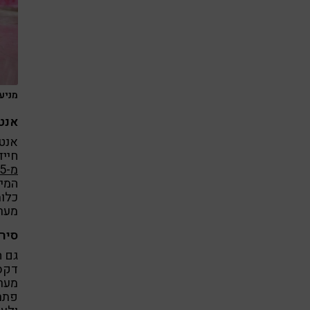
מניעה
אנט
אנטי
חייד
מ-2015
המיק
כלומ
מערכ
סיר
גם ה
מערכ
פתרו