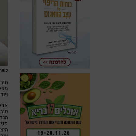
כשהיל
מצלי
ויוד
אבל
טוב 
הגדו
פגיש
היצו
שרק 