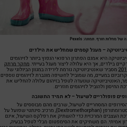
 של מחלות חורף. תמונה: Pexels
יביוטיקה – מעגל קסמים שמחליש את הילדים
ביוטיקה היא אמנם הפתרון הרפואי הנפוץ ביותר לזיהומים
קיים בילדים, אך היא עלולה ליצור מעגל בעייתי.
מחקר מרתק
מסביר שאנטיביוטיקה גורמת לירידה במגוון הביולוגי של
רוביום במעיים, מה שמוביל לחשיפה מוגברת לזיהומים נוספים.
ר, האנטיביוטיקה שנועדה לטפל בזיהום עלולה להחליש את
ת החיסון ולהוביל לזיהומים חוזרים.
ופים פופולריים לשיעול – לא תמיד התשובה
סירופים המסחריים לשיעול, שרבים מהם מבוססים על
דקסטרומתורפן (Dextromethorphan), מרכיב סינתטי שפועל על
ת העצבים המרכזית כדי להשתיק את רפלקס השיעול, אינם
ן אמיתי. הם משתיקים את הסימפטום מבלי לטפל בבעיה,