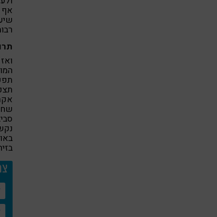
ולעי
אף ל
שיעו
רבות
תרו
ואז 
המוכ
תפקי
תצפי
אקרא
שחום
סביב
נקשר
באופ
בזיה
צר