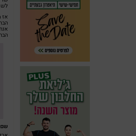
לשמ
אז מ
הברי
אנחנ
הבח
שם 
אבל 