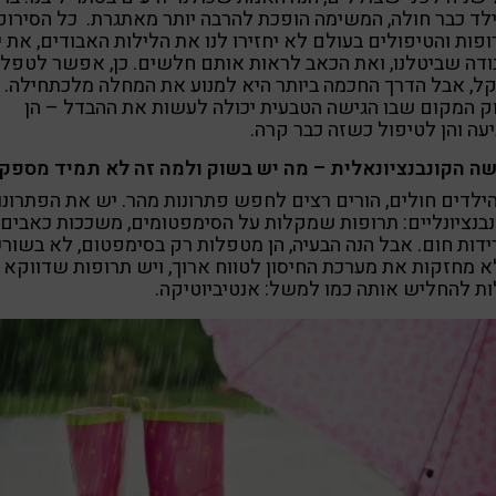
ד כבר חולה, המשימה הופכת להרבה יותר מאתגרת. כל הסירופ
פות והטיפולים בעולם לא יחזירו לנו את הלילות האבודים, את י
דה שביטלנו, ואת הכאב לראות אותם חלשים. כן, אפשר לטפל
ל, אבל הדרך החכמה ביותר היא למנוע את המחלה מלכתחילה. ו
ק המקום שבו הגישה הטבעית יכולה לעשות את ההבדל – הן
עה והן לטיפול כשזה כבר קרה.
שה הקונבנציונאלית – מה יש בשוק ולמה זה לא תמיד מספק
לדים חולים, הורים רצים לחפש פתרונות מהר. יש את הפתרונו
בנציונליים: תרופות שמקלות על הסימפטומים, משככות כאבים,
ידות חום. אבל הנה הבעיה, הן מטפלות רק בסימפטום, לא בשור
א מחזקות את מערכת החיסון לטווח ארוך, ויש תרופות שדווקא
ות להחליש אותה כמו למשל: אנטיביוטיקה.