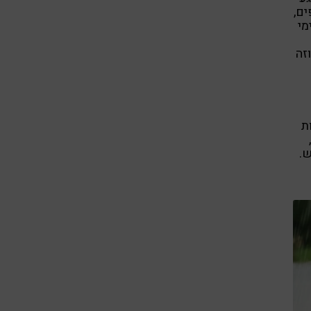
ים,
מי
זה
ת
ש.