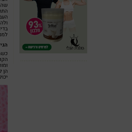
שהיל
התרו
העבו
ולהק
בדיו
למני
הגי
כשהי
הקונ
ומור
הן ל
יכול