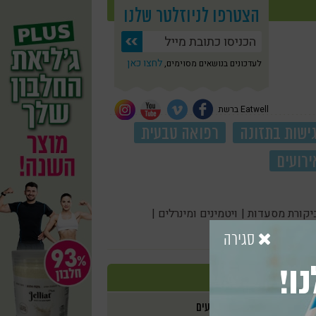
הצטרפו לניוזלטר שלנו
לחצו כאן
לעדכונים בנושאים מסוימים,
Eatwell ברשת
ישות בתזונה
רפואה טבעית
ירועים
יקורת מסעדות |
ויטמינים ומינרלים |
סגירה
ו!
אירועים