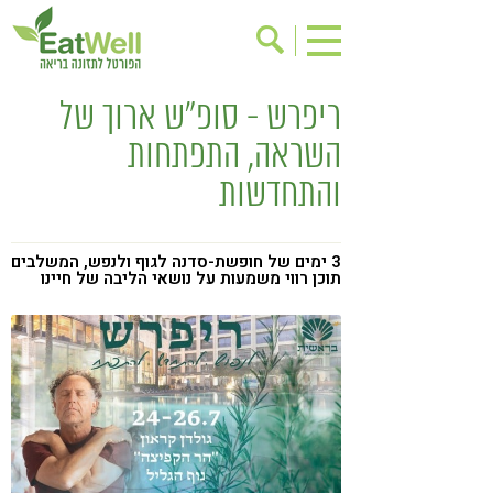
ריפרש - סופ"ש ארוך של
הרשמה לניוזלטר
אודות
השראה, התפתחות
בישול בריא
אינדקס עסקים
והתחדשות
ריפוי ומניעת מחלות
בריאות האישה
תוספי תזונה
מתכוני בריאות
3 ימים של חופשת-סדנה לגוף ולנפש, המשלבים
אירועים
שינוי תזונתי
תוכן רווי משמעות על נושאי הליבה של חיינו
גישות בתזונה
דיאטה
ניקוי רעלים
מזונות על
ילדים
תזונה וספורט
הפרעות קשב & ריכוז
אכילה רגשית
רגישות לגלוטן
טעים להכיר