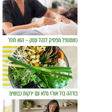
כשמטפל מפסיק לנהל עסק – הוא חוזר
להיות מטפל
בודהה בול אורז מלא עם ירקות כבושים
ומקושקשת טופו