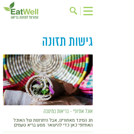
הרשמה לניוזלטר
אודות
גישות תזונה
בישול בריא
אינדקס עסקים
ריפוי ומניעת מחלות
בריאות האישה
תוספי תזונה
מתכוני בריאות
אירועים
שינוי תזונתי
גישות בתזונה
דיאטה
ניקוי רעלים
מזונות על
ילדים
תזונה וספורט
אוכל אתיופי - בריאות במיטבה
הפרעות קשב & ריכוז
אכילה רגשית
חג הסיגד מאחורינו, אבל היתרונות של האוכל
האתיופי כאן כדי להישאר. מסע בריא טעמים
רגישות לגלוטן
טעים להכיר
חדשים