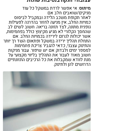
עצובה? הנקה בנסיבות שונות
מיתוס
: אי אפשר לרדת במשקל כל עוד
מניקים/שואבים חלב אם
לאחר תקופת משכב הלידה ובמקביל לביסוס
כמויות החלב, אין מניעה לחזור בהדרגה לפעילות
גופנית מתונה, לצד תזונה בריאה. חשוב לשים לב
שהחסך הקלורי לא מגיע מקיצוץ כולל בפחמימות,
אשר יכולות לגרום לירידה בכמויות החלב. אם
התחלת תהליך ירידה במשקל ופתאום השד רך יותר
והתינוק עצבני, כדאי להגביר צריכת פחמימות
למספר ימים ולבדוק אם יש שיפור. עבור מניקות
חשוב מאוד לעבור את התהליך בליווי מקצועי על
מנת לוודא שמקבלות את כל הרכיבים התזונתיים
הדרושים להן ולתינוק.