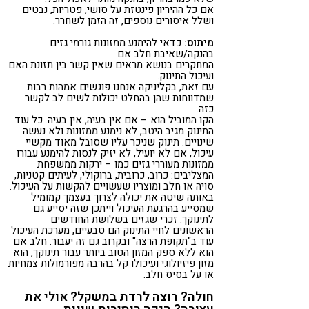
אם כל ההיריון פינטזת על סושי, פטריות, נבטים
ושלל איסורים נוספים, זה הזמן לשחרר.
מיתוס:
כדאי להימנע ממזונות גורמי גזים
בהנקה/שאיבת חלב אם
המחקרים בנושא מראים שאין קשר בין תזונת האם
ועיכול התינוק.
עם זאת, בקליניקה אנחנו פוגשים אמהות רבות
שמדווחות שהן בהחלט יכולות לשים לב לקשר
כזה.
הקו המוביל הוא – אם אין בעיה, אין בעיה. כל עוד
התינוק מגיב היטב, לא נימנע ממזונות ולא נעשה
שינויים. תינוק שניכר עליו שסובל מאוד מקשיי
עיכול, אם לא יועיל, לא יזיק לנסות להימנע עבורו
ממזונות מעוררי גזים כמו – ירקות ממשפחת
המצליבים: כרוב, כרובית, ברוקולי, לעיתים קטניות,
סויה או חלב ומוצריו שעשויים להקשות על העיכול.
באותה שיטה את יכולה לצרוך בעצמך קמומיל
שמסייע בהרגעת העיכול וייתכן שזה יסייע גם
לתינוקך. זכרי שגזים בשלושת החודשים
הראשונים לחיי התינוק הם טבעיים, מערכת העיכול
עוד ב"תקופת הרצה" ובקרוב גם זה יעבור. חלב אם
הוא ללא ספק המזון הטוב ביותר עבור תינוקך, הוא
מזון פיזיולוגי ועיכולו קל בהרבה מפורמולות צמחיות
או על בסיס חלב.
חולה? רוצה לרדת במשקל? אולי את