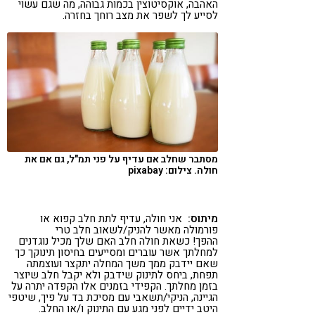
האהבה, אוקסיטוצין בכמות גבוהה, מה שגם עשוי
לסייע לך לשפר את מצב רוחך בחזרה.
מסתבר שחלב אם עדיף על פני תמ"ל, גם אם את
חולה. צילום: pixabay
מיתוס:
אני חולה, עדיף לתת חלב קפוא או
פורמולה מאשר להניק/לשאוב חלב טרי
ההפך! כשאת חולה חלב האם שלך מכיל נוגדנים
למחלתך אשר עוברים ומסייעים בחיסון תינוקך כך
שאם יידבק ממך משך המחלה יתקצר ועוצמתה
תפחת, ביחס לתינוק שידבק ולא יקבל חלב שיוצר
בזמן מחלתך. הקפידי בזמנים אלו הקפדה יתרה על
הגיינה, הניקי/תשאבי עם מסיכת בד על פיך, שיטפי
היטב ידיים לפני מגע עם התינוק ו/או החלב.