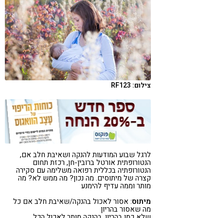
קורונה
טבעונות
צילום: RF123
לרגל שבוע המודעות להנקה ושאיבת חלב אם,
הנטורופתית אורטל ברובין-חן, רכזת תחום
הנטורופתיה בכללית רפואה משלימה עם סקירה
קצרה של מיתוסים. מה נכון? מה ממש לא? מה
מותר וממה עדיף להימנע
מיתוס
: אסור לאכול בהנקה/שאיבת חלב אם כל
מה שאסור בהריון
שלא כמו בהריון, בהנקה מותר לאכול הכל.