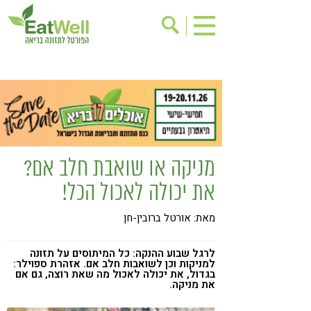
הרשמה לניוזלטר
אודות
בישול בריא
אינדקס עסקים
ריפוי ומניעת מחלות
בריאות האישה
תוספי תזונה
מתכוני בריאות
מניקה או שואבת חלב אם?
אירועים
שינוי תזונתי
את יכולה לאכול הכל!
גישות בתזונה
דיאטה
מאת: אורטל ברובין-חן
ניקוי רעלים
מזונות על
ילדים
תזונה וספורט
לרגל שבוע ההנקה: כל המיתוסים על תזונה
למניקות וכן לשואבות חלב אם. אזהרת ספוילר:
בגדול, את יכולה לאכול מה שאת רוצה, גם אם
הפרעות קשב & ריכוז
אכילה רגשית
את מניקה.
רגישות לגלוטן
טעים להכיר