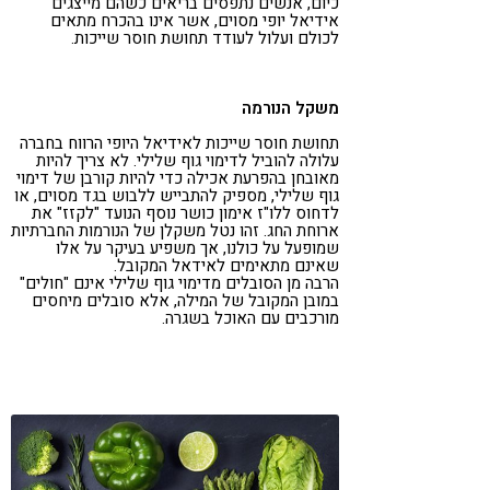
כיום, אנשים נתפסים בריאים כשהם מייצגים
אידיאל יופי מסוים, אשר אינו בהכרח מתאים
לכולם ועלול לעודד תחושת חוסר שייכות.
משקל הנורמה
תחושת חוסר שייכות לאידיאל היופי הרווח בחברה
עלולה להוביל לדימוי גוף שלילי. לא צריך להיות
מאובחן בהפרעת אכילה כדי להיות קורבן של דימוי
גוף שלילי, מספיק להתבייש ללבוש בגד מסוים, או
לדחוס ללו"ז אימון כושר נוסף הנועד "לקזז" את
ארוחת החג. זהו נטל משקלן של הנורמות החברתיות
שמופעל על כולנו, אך משפיע בעיקר על אלו
שאינם מתאימים לאידאל המקובל.
הרבה מן הסובלים מדימוי גוף שלילי אינם "חולים"
במובן המקובל של המילה, אלא סובלים מיחסים
מורכבים עם האוכל בשגרה.