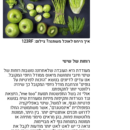
איך היחס לאוכל משתנה? צילום: 123RF
רוחות של שינוי
מעודדת היא העובדה שלאחרונה נושבות רוחות של
שינוי חיובי ותחושת מיאוס ממודל היופי המקובל.
אנו עדים לדיונים בנושא "הזכות לפרטיות על
גופינו" והרחבת מודל היופי המקובל כך שיהיה
רלוונטי יותר לתקופתנו.
אולי זה בשל התפשטות תנועת “me too”, היוצאת
נגד הטרדות ותקיפות מיניות ומעוררת שיח בנושא
פרטיות הגוף, או למשל, שינוי באפליקציה
הפופולרית "אינסטגרם", אשר משתמשיה החלו
לדרוש תכנים אותנטיים יותר. בין היתר, תמונות
מלוטשות פחות, בהן מראים סימני מתיחה או
תמונות בתנוחות גוף לא מבויימות.
נראה כי יש לאט לאט יותר מודעות לקבל את