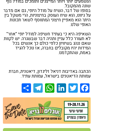
הנשמעים יותר ויותר המייצגים ותומכים במודל גוף
שונה מהמקובל.
בסופו של דבר, השיח על מודל היופי, גם אם מדבר
על גיוונו, הוא שיח העוסק בחיצוניות, הרי משקל בין
היתר הוא מאפיין חיצוני המתווסף לשאר תכונות
האופי שלנו.
השאיפה היא כי בעתיד חשיפה למודל יופי "אחר"
לא תעורר כלל עניין ותהיה דבר שבשגרה. יש לקוות
שאם ננהג בשיוויון כלפי כולם כך אנשים בכל
המידות יהיו מקובלים בחברה, אז נוכל להגיד
באמת, שהתקדמנו.
הכתבה באדיבות דניאל זליגדון, דיאטנית, חברת
עמותת הדיאטנים בישראל, עמותת עתיד.
Share
Telegram
WhatsApp
LinkedIn
Twitter
Facebook