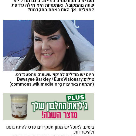
מעריצים מפורסמים המייצגים גם מודל יופי
שונה מהמקובל, ואותנטיות היא מילה נרדפת
קורונה
טבעונות
למצליח. אך האם באמת התקדמנו?
היום יש מודלים לחיקוי ששונים מהסטנדרט.
צילום:Dewayne Barkley / EuroVisionary
(התמונה באדיבות commons.wikimedia.org)
בימינו, לאוכל יש מגוון תפקידים פרט להזנת גופנו
ולהישרדות.