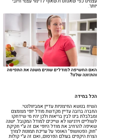
עצמינו כפי שאנחנו ולשאוף לדימוי עצמי חיובי
יותר.
האם החשיפה למודלים שונים משנה את התפיסה
והתזונה שלנו?
הכל במידה
השיח בנושא החיצוניות עדיין אמביוולנטי.
החברה ברובה עדיין מקדשת מודל יופי מצומצם
ומבלבלת בינו לבין בריאות ולכן יהיו מי שידחקו
לשוליים וירגישו לא שייכים למודל המקובל. ישנה
שאיפה להרחיב את מודל היופי אם זה ע"י חקיקת
"חוק הפטושופ" האוסר על עריכת תמונות לצורך
הצרת היקפים בעולם הפרסום, ואם זה ע"י קולות