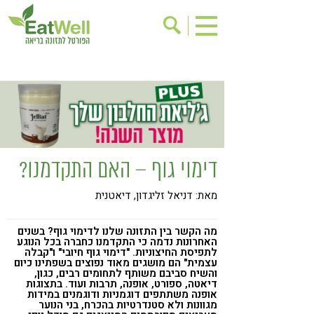
הרשמה לניוזלטר
אודות
בישול בריא
אינדקס עסקים
ריפוי ומניעת מחלות
בריאות האישה
תוספי תזונה
מתכוני בריאות
דימוי גוף – האם התקדמנו?
אירועים
שינוי תזונתי
מאת: דניאל זליגדון, דיאטנית
גישות בתזונה
דיאטה
ניקוי רעלים
מזונות על
מה הקשר בין התזונה שלנו לדימוי גוף? בשנים
האחרונות נדמה כי התקדמנו כחברה בכל הנוגע
ילדים
תזונה וספורט
לתפיסת החיצוניות. "דימוי גוף חיובי" ו"קבלה
עצמית" הם מושגים מאוד נפוצים בשפתינו כיום
והשיח סביבם משותף לתחומים רבים, כגון,
הפרעות קשב & ריכוז
אכילה רגשית
דיאטה, ספורט, אופנה, תרבות ועוד. בתצוגות
אופנה משתתפים דוגמניות ודוגמנים במידות
רגישות לגלוטן
טעים להכיר
מגוונות ולא סטנדרטיות בהכרח, בני הנוער