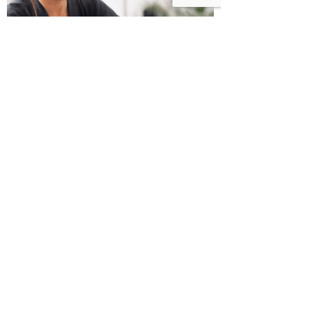
כשמטפל מפסיק לנהל עסק – הוא חוזר
להיות מטפל
בודהה בול אורז מלא עם ירקות כבושים
ומקושקשת טופו