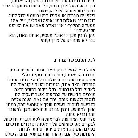
מכיכובו בפרסומות של חברות המזון והדיאטות,
דרך המענה על צורך רגשי, ועד היותו השחקן הראשי
בשפע תוכניות הבישול הקיימות.
בילוי עם חברים או אפילו דייט רומנטי יכול לחוג
כולו סביב שאלות כמו "איפה נאכל?", "על איזו
מסעדה תמליץ?" או "באיזה פאב יש את הצ'יפס
הכי טעים?"
ניתן להבין מכך כי אוכל מעסיק אותנו מאוד, הוא
כבר לא עונה רק על צורך קיומי.
לכל מטבע שני צדדים
אוכל הוא אמצעי חזק מאוד עבור תעשיית המזון
וחברות הדיאטות, שני כוחות חזקים בעלי
אינטרסים מנוגדים השולחים לנו הצרכנים מסרים
סותרים. מצד אחד, הזמינות והשפע קוראים לנו
לאכול בכל הזדמנות, בכל ביקור בסופר נראה
מוצרים חדשים על המדפים אשר זועקים לנו
לנסות ולטעום אותם. יחד עם זאת, ישנה עלייה
בדרישה לנוחות, העולם הופך אוטומטי יותר, המזון
הופך למתועש וזמין עבורנו וכתוצאה מכך למעובד
יותר ובריא פחות.
מצד שני, המודעות לבריאות הולכת וגוברת. חדשות
לבקרים אנו שומעים על דיאטות וטרנדים חדשים
בעולם התזונה, מאוזנים יותר ופחות. למרות
היתרונות של הגברת המודעות בנושא, בחברה שלנו