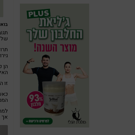
בואו
תגוב
של ח
תרופ
גירו
הן פ
האלר
זו ה
כאשר
המטר
למרב
אך א