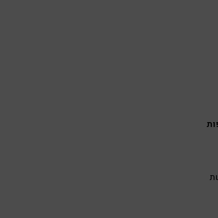
ות
שת