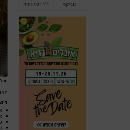
נוביקס
ד"ר רואי גוניק
נוטלי
האם 
דוגמ
אבמי
אל
פליק
טלפ