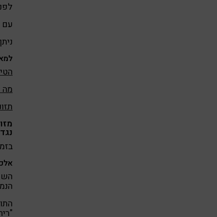
לפני
עם ז
ניתן
למאמ
הטיפ
מה ה
תזונ
מזו
נגד
בזמן
אלכו
השיל
הנמנ
התוצ
"ריח