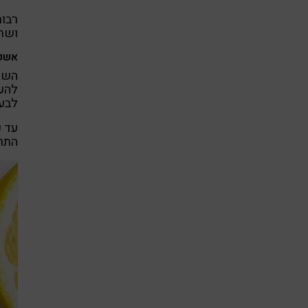
רבות
ושתי
אשכו
השיל
להעל
לבעי
עד ש
התרו