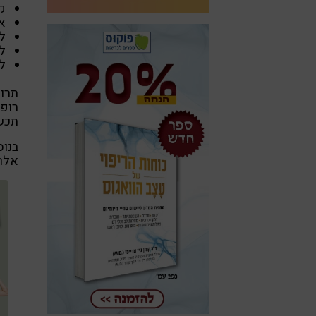
קלר
אל
לו
לו
לורטרי
תכשי
בנוס
אלרגי