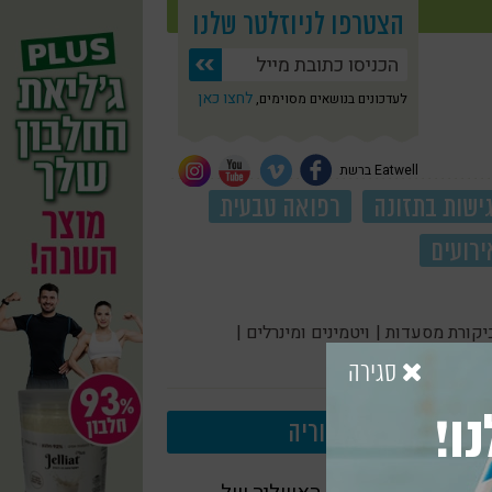
הצטרפו לניוזלטר שלנו
לחצו כאן
לעדכונים בנושאים מסוימים,
Eatwell ברשת
ישות בתזונה
רפואה טבעית
ירועים
יקורת מסעדות |
ויטמינים ומינרלים |
סגירה
ו!
עוד בקטגוריה