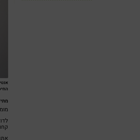
אנטי
החיסוני
מתי 
מומל
לדוג
קחו 
אתם 