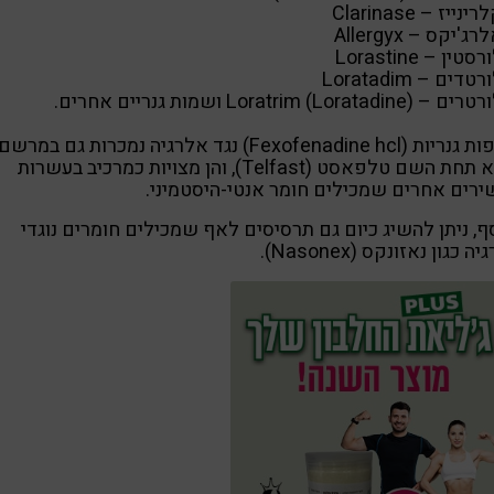
ינייז – Clarinase
רג'יקס – Allergyx
רסטין – Lorastine
רטדים – Loratadim
ם – Loratrim (Loratadine) ושמות גנריים אחרים.
תרופות גנריות (Fexofenadine hcl) נגד אלרגיה נמכרות גם במרשם
רופא תחת השם טלפאסט (Telfast), והן מצויות כמרכיב בעשרות
רים אחרים שמכילים חומר אנטי-היסטמיני.
ף, ניתן להשיג כיום גם תרסיסים לאף שמכילים חומרים נוגדי
ה כגון נאזונקס (Nasonex).