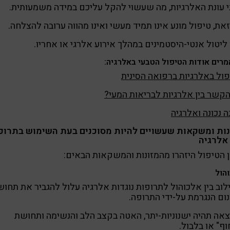
 עונת האלרגיות, מה שעשוי להקל עליכם במידה משמעותית.
את, טיפול מונע אינו תמיד מעשי ואינו מהווה ערובה להצלחה.
 ליטול אנטי-היסטמינים במהלך אירוע אלרגי או אחריו.
רים אודות הטיפול הטבעי באלרגיה:
ול באלרגיות ברפואה הסינית
קשר בין אלרגיות לבריאות המעי?
ה נכונה ואלרגיה
נות ומשקאות שעשויים להיות מסוכנים בעת השימוש בתרופ
 אלרגיה
 הטיפול היזהרו מהמזונות והמשקאות הבאים:
הול
וב בין אלכוהול לתרופות נוגדות אלרגיה עלול להגביר את תחו
ום הנגרמת על-ידי התרופה.
אה תהיה ישנוניות-יתר, האטה בקצב הלב והנשימה ותחושת
וף" או בלבול.