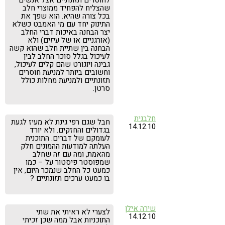
לחוסרים תזונתיים אצל אנשים
שהצליח להפחיד ממוצרי חלב
בכל צורה שהיא. הוא שפך את
התינוק יחד עם מי האמבט כשלא
יצר הבחנה באיכות דברי החלב
(אורגניים או של עיזים) ולא
הבחנה בין שתיית חלב שהוא קשה
לעיכול בגלל סוכר החלב לבין
גבינה ויוגורט שהם קלים לעיכול,
וחשובים ביותר למניעת חוסרים
תזונתיים ולמניעת מחלות כולל
סרטן.
חלבנית
חבל שגם רפי גינת לא מעיז לגעת
14.12.10
בגדולים והחזקים. ולא יורד
לעומקם של דברים. התוכנית
העלתה למודעות ההמונים חלק
מהאמת, ומה עם זה שחלב
שמפוסטר פיסטור על – כמו
כמעט כל החלב שנמכר היום, אין
בו כמעט ערכים תזונתיים ?
שירה אילן
לצערי לא ראיתי את שתי
14.12.10
התוכניות אבל ממה שכן זכיתי