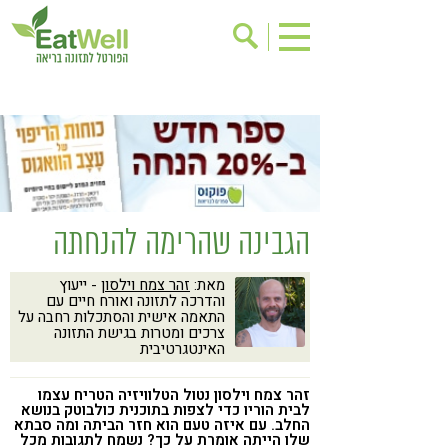
הרשמה לניוזלטר
אודות
בישול בריא
אינדקס עסקים
ריפוי ומניעת מחלות
בריאות האישה
תוספי תזונה
מתכוני בריאות
הגבינה שהרימה להנחתה
אירועים
שינוי תזונתי
מאת:
זהר צמח וילסון
- ייעוץ
גישות בתזונה
דיאטה
והדרכה לתזונה ואורח חיים עם
התאמה אישית והסתכלות רחבה על
ניקוי רעלים
מזונות על
צרכים ומטרות בגישת התזונה
האינטגרטיבית
ילדים
תזונה וספורט
זהר צמח וילסון נטול הטלוויזיה הטריח עצמו
הפרעות קשב & ריכוז
אכילה רגשית
לבית הוריו כדי לצפות בתוכנית כולבוטק בנושא
החלב. עם איזה טעם הוא חזר הביתה ומה סבתא
רגישות לגלוטן
טעים להכיר
שלו הייתה אומרת על כך? נשמח לתגובות מכל