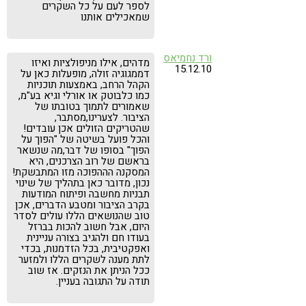
לספר לעם על כל השקרים
שמאכילים אותנו
ורד נחמיאס
מדהים, אילו מניפולציות ואיזו
15.12.10
דממגוגיה זולה, מופעלות כאן על
הקהל הרחב, באמצעות תוכניות
כמו כלבוטק או אורלי וגיא בע"מ,
שאמורים לתמוך בטובתו של
הציבור. לצערינו,מסתבר,
שהטריקים הזולים אכן עובדים!
והכל פועל בשיטה של "הפוך על
הפוך" בסופו של דבר,מה שנשאר
בראשם של רוב הצרכנים, היא
המסקנה הההפוכה מזו המתבשקת!
נכון, מדובר כאן בתהליך של שינוי
תבניות מחשבה ופיתוח המודעות
בקרב הציבור ומטבע הדברים, אכן
טוב שהנושאים הללו עולים לסדר
היום, אבל חשוב להכות בברזל
בעודו חם ולהגיב בצורה עניינית
ואפקטיבית, בכל הזדמנות, בכדי
לתת מענה לשקרים הללו ולמזער
ככל הניתן את הנזקים. אז שוב
תודה על התגובה בעניין.