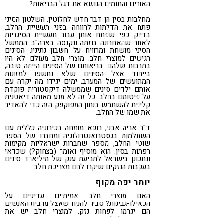
האורים והתומים הנושא את דגל הבריאות?
מחלבות בסין הן דבר חדש לחלוטין. השלטון הסיני
פתח את הדלתות לרווחה בפני תעשיית החלב,
בדיוק כפי שפתח אותן עבור תעשיית הסיגריות
לאחר שהאחרונה בוזתה ונקנסה בארה"ב. הממשל
הסיני מושחת ומרוויח על חשבון נתיניו. הסינים
רגישים למוצרי חלב. מוצרי חלב מעולם לא היו
בתרבות שלהם. בריאותם של הסינים הייתה טובה,
בייחוד אצל הסינים שלא נחשפו למזונות
המתועשים של המערב. ימים יגידו מה יקרה עם
אותם ילדים סינים שממשלה דיקטטורית פוקדת
על פיטומם בחלב. כל זה לא מנע מאותה דיאטנית
קלינית להשתמש בנתון המפוקפק הזה כדי להאדיר
את שמו של החלב.
ד"ר אריה אבני, רופא מומחה בכירוגיה כללית עם
השתלמות בגסטרואנטרולוגיה ומחברו של הספר
שוטי החלב, מספר שחברות ישראליות מקימות
רפתות בסין. הוא מוסיף ואומר (בצחוק?) שכדאי
ונתכונן בישראל לתביעת ענק של מיליארד סינים
בעקבות הנזקים שיקרו להם מצריכת חלב.
יותר יפה מקוף
האם מוצרי חלב אמיתיים עדיפים על
הכאילו-גבינות? סביר להניח שאצל מרבית האנשים
הם יגרמו לפחות נזק. למוצרי חלב יש את