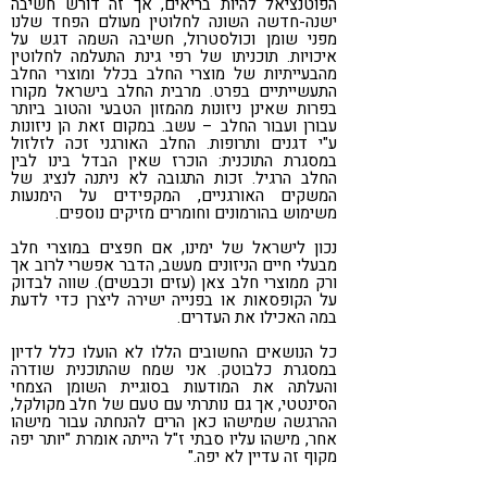
הפוטנציאל להיות בריאים, אך זה דורש חשיבה
ישנה-חדשה השונה לחלוטין מעולם הפחד שלנו
מפני שומן וכולסטרול, חשיבה השמה דגש על
איכויות. תוכניתו של רפי גינת התעלמה לחלוטין
מהבעייתיות של מוצרי החלב בכלל ומוצרי החלב
התעשייתיים בפרט. מרבית החלב בישראל מקורו
בפרות שאינן ניזונות מהמזון הטבעי והטוב ביותר
עבורן ועבור החלב – עשב. במקום זאת הן ניזונות
ע"י דגנים ותרופות. החלב האורגני זכה לזלזול
במסגרת התוכנית: הוכרז שאין הבדל בינו לבין
החלב הרגיל. זכות התגובה לא ניתנה לנציג של
המשקים האורגניים, המקפידים על הימנעות
משימוש בהורמונים וחומרים מזיקים נוספים.
נכון לישראל של ימינו, אם חפצים במוצרי חלב
מבעלי חיים הניזונים מעשב, הדבר אפשרי לרוב אך
ורק ממוצרי חלב צאן (עזים וכבשים). שווה לבדוק
על הקופסאות או בפנייה ישירה ליצרן כדי לדעת
במה האכילו את העדרים.
כל הנושאים החשובים הללו לא הועלו כלל לדיון
במסגרת כלבוטק. אני שמח שהתוכנית שודרה
והעלתה את המודעות בסוגיית השומן הצמחי
הסינטטי, אך גם נותרתי עם טעם של חלב מקולקל,
ההרגשה שמישהו כאן הרים להנחתה עבור מישהו
אחר, מישהו עליו סבתי ז"ל הייתה אומרת "יותר יפה
מקוף זה עדיין לא יפה."