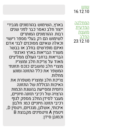
שוש
16.12.10
המחלקה
בארץ, השימוש בהורמונים מגבירי
המדעית
ייצור חלב נאסר כבר לפני שנים
מועצת
רבות. ההורמונים המותרים
החלב
לשימוש הם רק בעלי מספר רישוי
23.12.10
וכאלה שאינם מסוכנים לבני אדם
ואינם מופרשים בחלב או בבשר.
משרד הבריאות בארץ וארגוני
הבריאות ברחבי העולם ממליצים
מאוד על צריכת חלב ומוצריו.
מוצרי חלב נחשבים כנכס תזונתי
המשפר את כלל התזונה ומונע
מחלות.
צריכת חלב ומוצריו משפרת את
האיכות הכוללת של התזונה
היומית ומסייעת בהשגת הכמות
הרצויה של רכיבי תזונה חיוניים,
מעבר לסידן.החלב מספק לגוף
רכיבי תזונה חיוניים כמו: חלבון
איכותי, אשלגן, מגנזיום, ויטמין D,
ויטמין A וויטמינים מקבוצת B
וכמובן סידן.