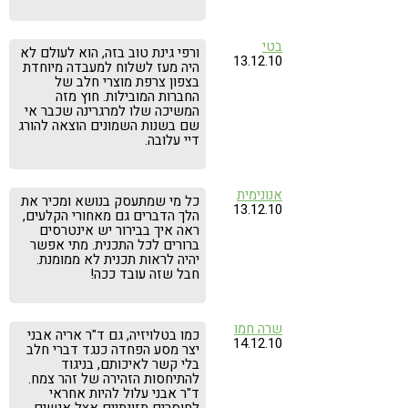
בטי
ורפי גינת טוב בזה, הוא לעולם לא
13.12.10
היה מעז לשלוח למעבדה מיוחדת
בצפון צרפת מוצרי חלב של
החברות המובילות. חוץ מזה
המשיכה שלו למרגרינה שכבר אי
שם בשנות השמונים הוצאה להורג
דיי עלובה.
אנונימית
כל מי שמתעסק בנושא ומכיר את
13.12.10
הלך הדברים גם מאחורי הקלעים,
ראה איך בבירור יש אינטרסים
ברורים לכל התכנית. מתי אפשר
יהיה לראות תכנית לא ממומנת.
חבל שזה עובד ככה!
שרה חמו
כמו בטלויזיה, גם ד"ר אריה אבני
14.12.10
יצר מסע הפחדה כנגד דברי חלב
בלי קשר לאיכותם, בניגוד
להתיחסות הזהירה של זהר צמח.
ד"ר אבני עלול להיות אחראי