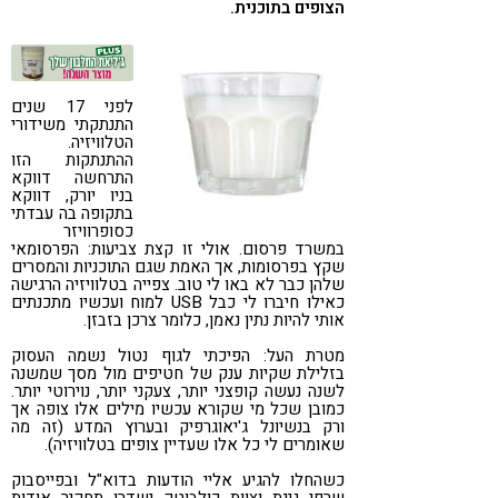
הצופים בתוכנית.
קורונה
טבעונות
לפני 17 שנים
התנתקתי משידורי
הטלוויזיה.
ההתנתקות הזו
התרחשה דווקא
בניו יורק, דווקא
בתקופה בה עבדתי
כסופרוויזר
במשרד פרסום. אולי זו קצת צביעות: הפרסומאי
שקץ בפרסומות, אך האמת שגם התוכניות והמסרים
שלהן כבר לא באו לי טוב. צפייה בטלוויזיה הרגישה
כאילו חיברו לי כבל USB למוח ועכשיו מתכנתים
אותי להיות נתין נאמן, כלומר צרכן בזבזן.
מטרת העל: הפיכתי לגוף נטול נשמה העסוק
בזלילת שקיות ענק של חטיפים מול מסך שמשנה
לשנה נעשה קופצני יותר, צעקני יותר, נוירוטי יותר.
כמובן שכל מי שקורא עכשיו מילים אלו צופה אך
ורק בנשיונל ג'יאוגרפיק ובערוץ המדע (זה מה
שאומרים לי כל אלו שעדיין צופים בטלוויזיה).
כשהחלו להגיע אליי הודעות בדוא"ל ובפייסבוק