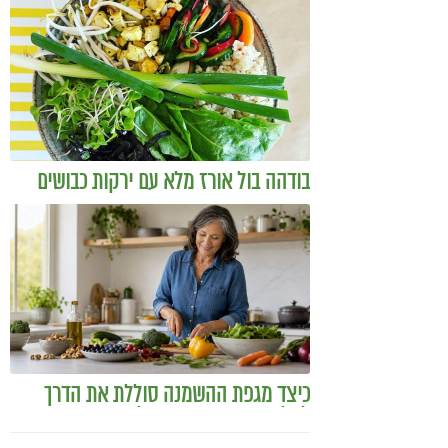
בודהה בול אורז מלא עם ירקות כבושים
ומקושקשת טופו
כיצד מגפת ההשמנה סוללת את הדרך
לאלצהיימר, והפתרון של הרפואה
האינטגרטיבית