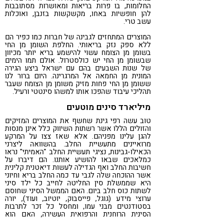
החלומות, בו פרות בריאות ומאושרות מסתובבות
להן חופשיות באחו, מקשקשות בזנבן, ואוכלות
עשב טרי.
המוצרים המתחזים לגבינה של חברות כמו כפיר הם
ללא ספק נזק בריאותי. החלפת השומן מן החי
בשומן מן הצומח עשוי להישמע בריא יותר מכיוון
שבשומן מן החי יש כולסטרול. אולם תמו הימים
של שנות השבעים בהם עם ישראל ביצע הגירה
המונית מן החמאה אל המרגרינה. היום ברור לנו
ששומן מן החי פחות מזיק משומן מן הצומח שעבר
תהליכי עיבוד שהפכו אותו למשהו סינטטי ורעיל.
מיליארד סינים מוטעים
טוב עשה רפי גינת שחשף את המוצרים המזיקים
והזולים הללו אשר רשתות השיווק כלל אינן מנסות
להגן עלינו מפניהם. אלא שאז צצו על המרקע
מרואיינים מתעשיית החלב. בהשוואה ליצרני
הכאילו-גבינות, נציגי תעשיית החלב "האמיתי" נראו
כמלאכים שבאו להושיע אותנו. הם דיברו על
חשיבות החלב ואף הגדילה לעשות דיאטנית קלינית
אשר ההוכחה שלה לגבי עד כמה החלב בריא וחיוני
היא שממשלת סין החליטה לחייב כל ילד סיני
לשתות כוס חלב ביום. האם הממשל הסיני שחוסם
ערוצי מידע (גוגל, פייסבוק, יוטיוב, ועוד), יורה
בסטודנטים מבני עמו, ומחסל כל זכר לתרבות
הסינית הרוחנית והרפואית העשירה, האם הוא