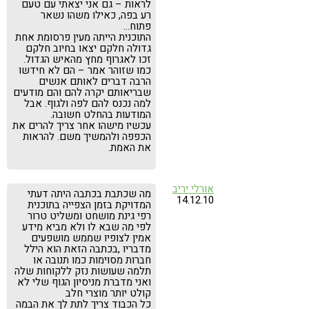
לראות – גם אני יצאתי עם טעם
רע בפה, כאילו משהו נשאר
פתוח…
התוכנית הייתה מעין פרסומת אחת
גדולה חלקם יצאו בחיוב חלקם
זכו לאגרוף מחץ מהאיש הגדול.
כמו שזוהר אמר – הם לא חידשו
הרבה דברים לאותם אנשים
שבריאותם יקרה להם והם מודעים
למה נכנס להם לפה ולגוף. אבל
המודעות בהחלט חשובה.
עכשיו מישהו אחר צריך להרים את
הכפפה ולהמשיך משם. להראות
את האמת.
אורלי יריב
מה שכתבת בכתבה היתה דעתי
14.12.10
המדויקת בזמן הצפייה בתוכנית
רפי גינת מושחט ומשליט טרור
לפי מה שבא לו ולא מביא מידע
אמין לצופיו שממש מושפעים
מדבריו ,בכתבה הזאת הוא הילל
חברות מסוימות כמו תנובה או
תלמה שעושות נזק ללקוחות שלה
ואני מדברת מניסיון הגוף שלי לא
קולט יותר מוצרי חלב
כל הכבוד צריך לתת לך את הבמה