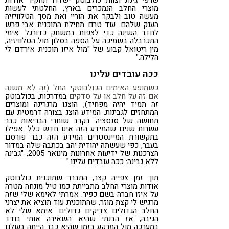
שרפי גינת וצוות כולבוטק ישדרו תחקיר אודות
מוצרי החלב הנמכרים בארץ, החלטתי לעשות
מעשה טוב ולבקר את הוריי ואת מסך הטלוויזיה
הענק שלהם. עוד טרם תחילת התוכנית אבי פרש
לחדר השינה כדי לצפות במשחק כדורגל. אימי
התכרבלה בשמיכה על הספה בסלון מול הטלוויזיה,
מין ריטואל קבוע של "מול איזו תוכנית אירדם לי
הלילה."
ככה עובדים עלינו
כשמופע האימים הכולבוטקי החל (זה לא משנה
אם זה על חלב או על סדקים
במדרכות, בכולבוטק
זה תמיד יהיה מפחיד), הוצגו מרגרינה ומוצרים
המתחזים לגבינות. המידע הוצג בצורה דרמטית עם
תחושה של סנסציה. בקרב שוחרי הבריאות כבר
עשרות שנים שהמידע הזה אינו חדש כלל. אפילו
בתקשורת המיינסטרים המידע הזה כבר פורסם
בעבר, כפי שעשתה יהודית יהב בכתבה שלה במדור
הצרכנות של ידיעות אחרונות מינואר 2005, "גבינה
ללא גבינה: ככה עובדים עלינו."
תוך זמן צפייה קצר, התברר שתוכנית כולבוטק
אודות מוצרי החלב מתבייתת כמו טיל מונחה מטרה
על איזו חברה בשם כפיר. אמרתי לאימא שלי שזה
מרגיש לי קצת מוזר, שהתוכנית עוד תוציא את יצרני
החלב הגדולים צדיקים גדולים. אימא שלי לא
הגיבה, אז הבנתי שהיא השאירה אותי בודד
במערכה מול המרקע בזמן שהיא כבר הייתה בעולם