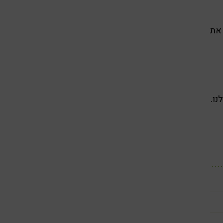
 את
נו.