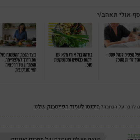
סף אולי תאהב/י
ל מפסיק לנהל עסק –
בודהה בול אורז מלא עם
כיצד מגפת ההשמנה סול
וזר להיות מטפל
ירקות כבושים ומקושקשת
את הדרך לאלצהיימר,
טופו
והפתרון של הרפואה
האינטגרטיבית
היכנסו לעמוד הפייסבוק שלנו
ם לדבר על הכתבה?
פישר
בעצם יש לנו תערובת של תמרים ואגוזים