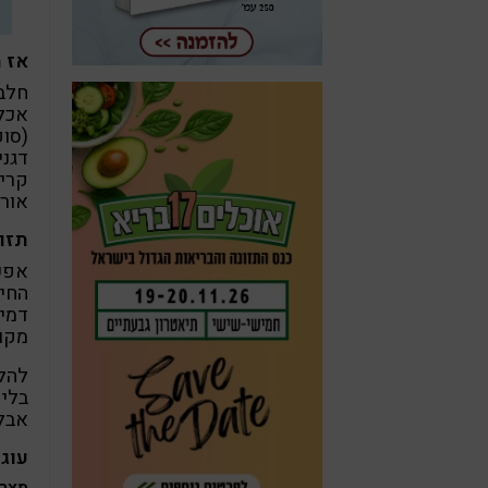
אז 
חלב 
אכלו
(סופ
דגני
קרינ
אורג
תזו
אפשר
החיי
דמיי
מקו
להלן
בלי 
אבל
עוגת "גבינ