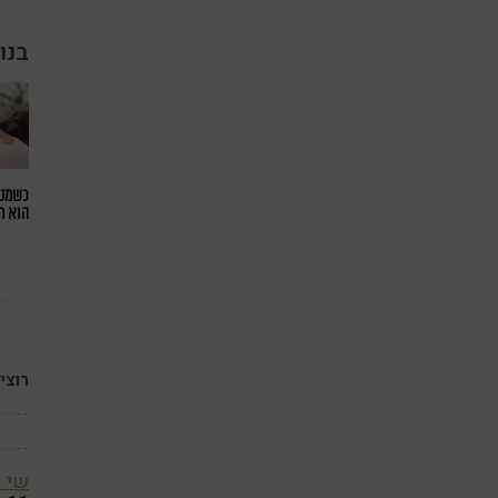
בנו
כשמטפ
הוא ח
רוצי
שי 