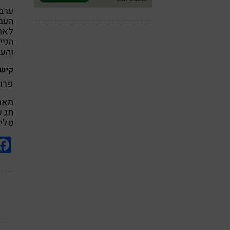
ערבל
העבי
לאחר
הניי
והעב
קישו
פרוס
מאחל
חג 
טליה