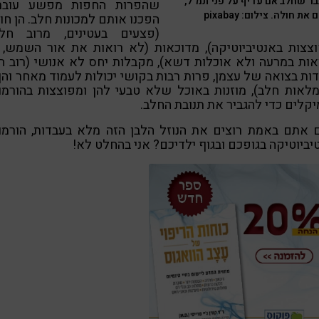
ר שחלב אם עדיף על פני תמ"ל,
שהפרות החפות מפשע עוברו
את חולה. צילום: pixabay
הפכנו אותם למכונות חלב. הן חו
(פצעים בעטינים, מרוב חלי
וצצות באנטיביוטיקה), מדוכאות (לא רואות את אור השמש, 
ות במרעה ולא אוכלות דשא), מקבלות יחס לא אנושי (רוב ה
ות בצואה של עצמן, פרות רבות בקושי יכולות לעמוד מאחר והן
לאות חלב), מוזנות באוכל שלא טבעי להן ומפוצצות בהורמו
יקלים כדי להגביר את תנובת החלב.
 אתם באמת רוצים את הנוזל הלבן הזה מלא בעבדות, הורמונ
יביוטיקה בגופכם ובגוף ילדיכם? אני בהחלט לא!