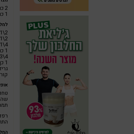
מצרכ
2 כוסות פקאן
1 כוס תמרים מגולענים
למלי
2\1 כוס אגוזי מקדמיה
2\1 כוס אגוזי קשיו
4\1 כוס מיץ לימון סחוט טרי
1 כוס מים
4\3 כוס תמרים מגולענים
1 כף גדושה שמן קוקוס
גריד
קור
אופן
טחנ
שהתע
תמרי
רפד
התחת
המלי