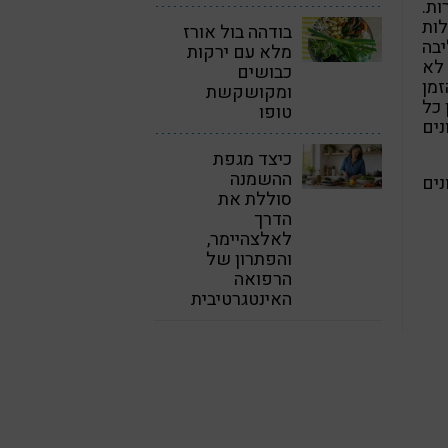
ת.
לות
בודהה בול אורז
בה
מלא עם ירקות
לא
כבושים
זמן
ומקושקשת
 כל
טופו
נים
כיצד מגפת
ההשמנה
ים
סוללת את
הדרך
לאלצהיימר,
והפתרון של
הרפואה
האינטגרטיבית