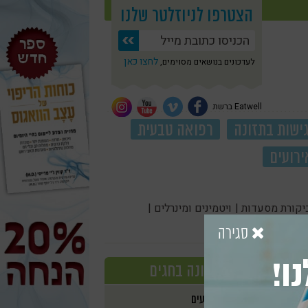
הצטרפו לניוזלטר שלנו
לחצו כאן
לעדכונים בנושאים מסוימים,
Eatwell ברשת
ישות בתזונה
רפואה טבעית
ירועים
יקורת מסעדות |
ויטמינים ומינרלים |
סגירה
ו!
תזונה בחגים
אירועים