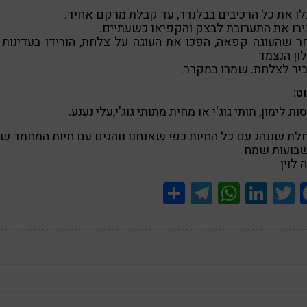
ו את כל הרכיבים בבלנדר, עד קבלת מרקם אחיד.
רו את התערובת לבצק והקפיאו כשעתיים.
 שהעוגה קפאה, הפכו את העוגה על צלחת, הורידו בעדינות
לון הנצמד
יר לצלחת. שמרו במקרר.
ט:
ות לימון, תותי גוג'י או מחית מתותי גוג'י,עלי נענע.
ת שננהג עם כל החיות כפי שאנחנו נוהגים עם חיות המחמד של
שבועות שמח
 לוין
Share
Telegram
WhatsApp
LinkedIn
Twitter
Facebook