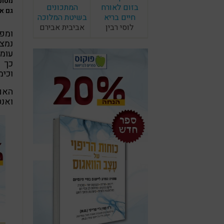
מסתב
בזום לאורח
המתכונים
גם אם 
חיים בריא
בשיטת המלוכה
לוסי רבין
אביבית אבירם
ומפ
נמצא
עומד
כך מ
וכימ
האם
ואנט