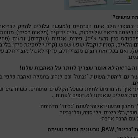
מה עושים?
ובמוצרי חלב אינם הכרחיים ולמעשה עלולים להזיק לבריאות
 דיאטה בריאה של ירקות, עלים ירוקים (מלאות בסידן), מזונות
רפודס כגון זרעי צ'יה), פירות, אגוזים (שקדים), זרעים (טחינ
ם מלאים, קטניות וקבלו שפע שמש (קריטי לספיגת סידן, בלי מ
ה). ואם בכל זאת רוצים מוצרי חלב, עדיף לאכול מוצרי חלב עי
נים.
נה בריאה לא אומר שצריך לוותר על האהבות שלנו!
 גם ליהנות מעוגות "גבינה" וגם לנהוג בחמלה ואהבה כלפי ב
ם.
נו איך זה מרגיש לחיות כשכל הקלפים פתוחים. כשיודעים ש
מות אפלים שאנחנו לא רוצים לפתוח…
 מתכון טבעוני ואלוהי לעוגת "גבינה" מדהימה.
סוכר, בלי ביצים, בלי סויה, ובלי גבינה
 עם הרבה אהבה!
ה", RAW, טבעונית וסופר טעימה