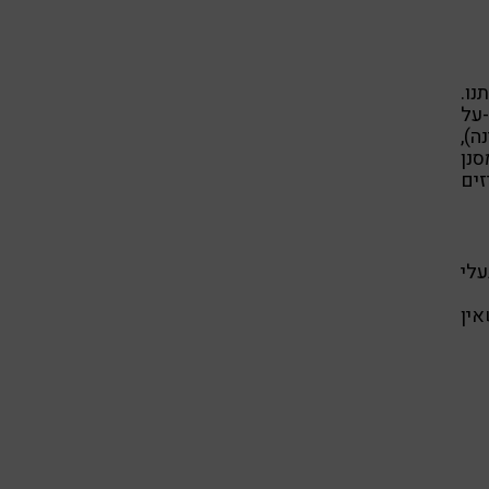
נו.
-על
ה),
סנן
זים
עלי
אין