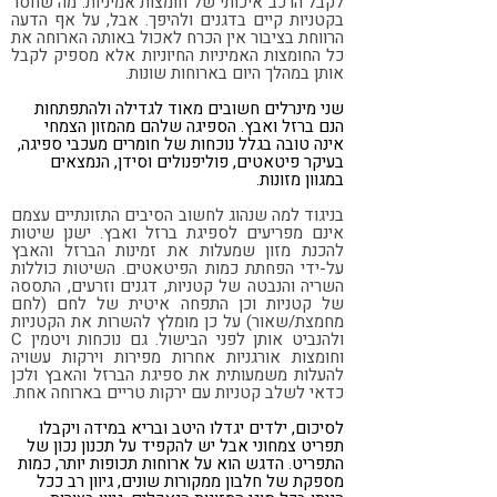
לקבל הרכב איכותי של חומצות אמיניות. מה שחסר
בקטניות קיים בדגנים ולהיפך. אבל, על אף הדעה
הרווחת בציבור אין הכרח לאכול באותה הארוחה את
כל החומצות האמיניות החיוניות אלא מספיק לקבל
אותן במהלך היום בארוחות שונות.
שני מינרלים חשובים מאוד לגדילה ולהתפתחות
הנם ברזל ואבץ. הספיגה שלהם מהמזון הצמחי
אינה טובה בגלל נוכחות של חומרים מעכבי ספיגה,
בעיקר פיטאטים, פוליפנולים וסידן, הנמצאים
במגוון מזונות.
בניגוד למה שנהוג לחשוב הסיבים התזונתיים עצמם
אינם מפריעים לספיגת ברזל ואבץ. ישנן שיטות
להכנת מזון שמעלות את זמינות הברזל והאבץ
על-ידי הפחתת כמות הפיטאטים. השיטות כוללות
השריה והנבטה של קטניות, דגנים וזרעים, התססה
של קטניות וכן התפחה איטית של לחם (לחם
מחמצת/שאור) על כן מומלץ להשרות את הקטניות
ולהנביט אותן לפני הבישול. גם נוכחות ויטמין C
וחומצות אורגניות אחרות מפירות וירקות עשויה
להעלות משמעותית את ספיגת הברזל והאבץ ולכן
כדאי לשלב קטניות עם ירקות טריים בארוחה אחת.
לסיכום, ילדים יגדלו היטב ובריא במידה ויקבלו
תפריט צמחוני אבל יש להקפיד על תכנון נכון של
התפריט. הדגש הוא על ארוחות תכופות יותר, כמות
מספקת של חלבון ממקורות שונים, גיוון רב ככל