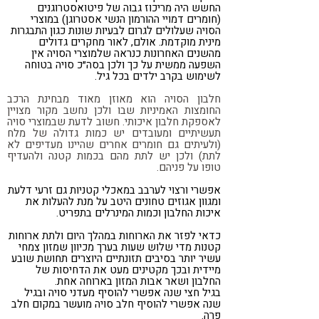
החשש היה מריכוז גבוה של פיטואסטרוגנים
(חומרים דמויי ההורמון הנשי אסטרוגן) במוצרי
הסויה שעלולים לגרום לבעיות שונות כגון התבגרות
מינית מוקדמת. אולם, לאור מחקרים גדולים
מהשנים האחרונות כנראה שלמוצרי הסויה אין
השפעה ממשית על כך ולכן בסה״כ סויה בטוחה
לשימוש בקרב ילדים בכל גיל.
חלבון הסויה הוא מאוזן מאוד מבחינת הרכב
החומצות האמיניות שבו ולכן נחשב מקור מצויין
לאספקת חלבון איכותי. חשוב לדעת שבמוצרי סויה
תעשיתיים ומעובדים יש כמות גדולה של מלח
(ולעיתים גם חומרים אחרים שהיינו מעדיפים לא
לתת) ולכן יש לתת מהם בכמות קטנה ולהעדיף
טופו על פניהם.
אפשרי ורצוי לערבב במאכלי קטניות גם זרעי דלעת
ומגוון אגוזים טחונים היטב על מנת להעלות את
איכות החלבון וכמות המינרלים בתפריט.
כדאי לפזר את הארוחות במהלך היום ולתת ארוחות
קטנות מדי שלוש שעות בערך מכיוון שמזון צמחי
עשיר יותר בסיבים תזונתיים היוצרים תחושת שובע
מיידית ובכך מקטינים מעט את הדחיסות של
החלבון ושאר אבות המזון בארוחה אחת.
בגיל חצי שנה אפשרי להוסיף מעדני סויה ובגיל
שנה אפשרי להוסיף חלב סויה מועשר במקום חלב
פרה.