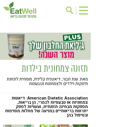
הרשמה לניוזלטר
אודות
בישול בריא
אינדקס עסקים
ריפוי ומניעת מחלות
בריאות האישה
תוספי תזונה
מתכוני בריאות
תזונה צמחונית בילדות
אירועים
שינוי תזונתי
מאת: ענת תבור, דיאטנית קלינית, מומחית לתזונת
גישות בתזונה
דיאטה
תינוקות וילדים ולצמחונות וטבעונות
ניקוי רעלים
מזונות על
American Dietetic Association: דיאטות
ילדים
תזונה וספורט
צמחוניות או טבעוניות לגמרי, הן בריאות,
מספקות מבחינה תזונתית, ועשויות לספק
יתרונות בריאותיים במניעה של מחלות מסוימות
הפרעות קשב & ריכוז
אכילה רגשית
ובטיפול בהן
רגישות לגלוטן
טעים להכיר