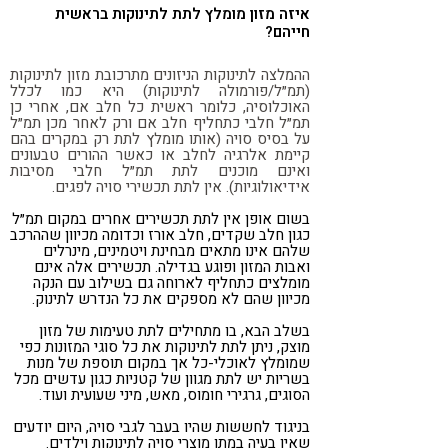
איזה מזון מומלץ לתת לתינוקות בראשית
חייהם?
ההמלצה לתינוקות הניזונים מתרכובת מזון לתינוקות
(תמ״ל/פורמולה לתינוקות) היא כמו לכלל
האוכלוסיה, כלומר ראשית כל חלב אם, אחרי כן
תמ״ל חלבי כתחליף חלב אם ורק לאחר מכן תמ״ל
על בסיס סויה (אותו מומלץ לתת רק במקרים בהם
קיימת אלרגיה לחלב או כאשר ההורים טבעונים
ואינם מוכנים לתת תמ״ל חלבי מסיבות
אידיאולוגיות). אין לתת תכשירי סויה לפגים.
בשום אופן אין לתת תכשירים אחרים במקום תמ״ל
כגון חלב שקדים, חלב אורז וכדומה מכיוון שההרכב
שלהם אינו מתאים מבחינת ויטמינים, מינרלים
ואבות המזון ופוגע בגדילה. תכשירים אלה אינם
מומלצים כתחליף לארוחה גם בשילוב עם הנקה
מכיוון שהם לא מספקים את כל הנדרש לתינוק.
בשלב הבא, בו מתחילים לתת טעימות של מזון
מוצק, ניתן לתת לתינוקות את כל סוגי המזונות כפי
שמומלץ לאוכלי-כל אך במקום תוספת של מנות
בשריות יש לתת מגוון של קטניות כגון עדשים מכל
הסוגים, גרגירי חומוס, מאש, מיני שעועית ועוד.
בניגוד לחששות שהיו בעבר לגבי סויה, היום יודעים
שאין בעיה במתן מוצרי סויה לתינוקות וילדים.