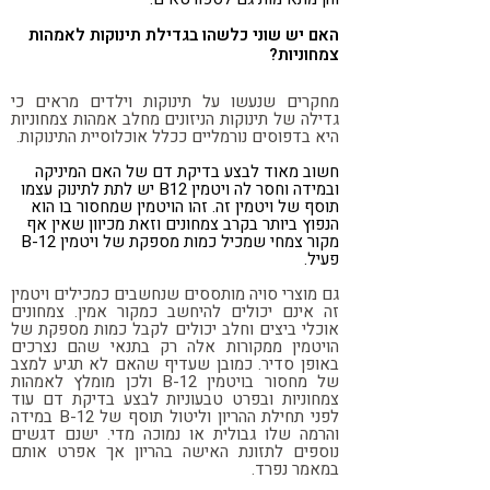
האם יש שוני כלשהו בגדילת תינוקות לאמהות
צמחוניות?
מחקרים שנעשו על תינוקות וילדים מראים כי
גדילה של תינוקות הניזונים מחלב אמהות צמחוניות
היא בדפוסים נורמליים ככלל אוכלוסיית התינוקות.
חשוב מאוד לבצע בדיקת דם של האם המיניקה
ובמידה וחסר לה ויטמין B12 יש לתת לתינוק עצמו
תוסף של ויטמין זה. זהו הויטמין שמחסור בו הוא
הנפוץ ביותר בקרב צמחונים וזאת מכיוון שאין אף
מקור צמחי שמכיל כמות מספקת של ויטמין B-12
פעיל.
גם מוצרי סויה מותססים שנחשבים כמכילים ויטמין
זה אינם יכולים להיחשב כמקור אמין. צמחונים
אוכלי ביצים וחלב יכולים לקבל כמות מספקת של
הויטמין ממקורות אלה רק בתנאי שהם נצרכים
באופן סדיר. כמובן שעדיף שהאם לא תגיע למצב
של מחסור בויטמין B-12 ולכן מומלץ לאמהות
צמחוניות ובפרט טבעוניות לבצע בדיקת דם עוד
לפני תחילת ההריון וליטול תוסף של B-12 במידה
והרמה שלו גבולית או נמוכה מדי. ישנם דגשים
נוספים לתזונת האישה בהריון אך אפרט אותם
במאמר נפרד.