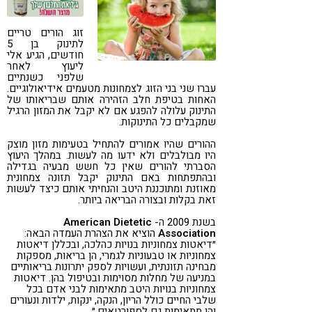
קורונה
טבעונות
זוג הורים טריים
לתינוק בן 5
חודשים, הגיע אלי
ליעוץ לאחר
שלפני כשנתיים
עברו שני בני הזוג לצמחונות מטעמים אידיאולוגיים.
האחות בטיפת חלב הזהירה אותם שבריאותו של
התינוק עלולה להפגע אם לא יקבל את המזון הרגיל
שמקבלים כל התינוקות.
ההורים שהיו אמורים להתחיל בטעימות מזון מוצק
היו מבולבלים ולא ידעו מה לעשות. במהלך היעוץ
הסברתי להורים שאין כל חשש מבעיה בגדילה
ובהתפתחות באם התינוק יקבל תזונה צמחונית
מאוזנת ומתוכננת היטב והנחיתי אותם כיצד לעשות
זאת בקלות ובצורה הבריאה ביותר.
בשנת 2009 ה-
American Dietetic
Association
הוציא את הצהרת העמדה הבאה:
״דיאטות צמחוניות בנויות כהלכה, ובכללן דיאטות
צמחוניות או טבעוניות לגמרי, הן בריאות, מספקות
מבחינה תזונתית, ועשויות לספק יתרונות בריאותיים
במניעה של מחלות מסוימות ובטיפול בהן. דיאטות
צמחוניות בנויות היטב מתאימות לבני אדם בכל
שלבי החיים כולל הריון, הנקה, ינקות, ילדות ונעורים
והן מתאימות גם לספורטאים.״