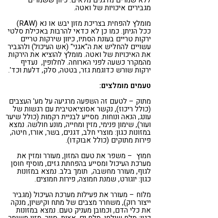
ללא שמרים מדגנים מלאים. כיוון ששמרים
מגבירים איכויות של ואטה.
מומלץ להפחית בצריכת מזון יבש או נא (RAW)
ככל הניתן. כמו כן לא כדאי להרבות באכילת סלטי
ירקות טריים בעונת הסתיו, כיוון שירקות טריים
עשויים להחליש את ה"אגני" (אש העיכול) ולהגביר
את האיכויות של ואטה. מומלץ להוציא את הירקות
מהמקרר כשעה לפני הארוחה. לחלופין, נעדיף
ירקות שורש כדוגמת גזר, בטטה, סלק, דלעת וכד'.
טעמים מומלצים:
מתוק – לטעם זה השפעה מרגיעה על מע' העצבים
(כולל ריכוז), נקשר אסוציאטיבית עם רגשות של
עונג, הנאה ונוחות. מסייע לבניית רקמות (כולל שיער
ועור), שימון פנימי, מזין ומחייה, מונע חולשה. נמצא
במזונות כגון: מוצרי חלב, דגנים, בשר, אורז, חיטה,
פירות מתוקים (כולל אבוקדו).
חמוץ – משפר את טעם המזון, מעורר ומזין את
מערכת העיכול ומסייע בהפחתת גזים, מוסיף חוסן
לגוף, מעורר מחשבה, תומך בלב. נמצא במזונות
כגון: יוגורט, שמנת חמוצה, פירות חמוצים.
מלוח – מעורר את פעילות מערכת העיכול (מגביר
ייצור רוק), משחרר מצבים של מתח וקישיון, מנקה
את כלי הדם, וכמובן מעניק טעם. נמצא במזונות