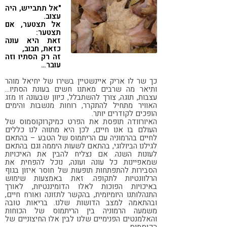
"אל תתבייש, היה
קורונה
טבעונות
עצוב.
אל תצטער, אם
תצטער:
זאת היא עונה
כזאת, חבוב,
זה רק הסתיו וזה
עובר…
כך שר לו אריק איינשטיין בשירו של יחיאל מוהר
ותיאר מה שרבים מאתנו חשים בעונת הסתיו…
עצבות, תוגה, צורך להשתבלל, כיוון שבעונה זו מזג
האוויר מתחיל להתקרר, רוחות מנשבות והימים
הופכים לקודרים יותר.
האיורוודה תופסת את הפרט כמיקרוקוסמוס של
העולם בו אנו חיים, לכן היא מתווה לנו כללים
לחיים בהרמוניה עם הריתמוס של הטבע – בהתאם
לגילנו הביולוגי, בהתאם לשעות היממה וגם בהתאם
לעונות השנה. אם נצליח להבין את האיכויות
שמאפיינות כל עונה ועונה, נוכל להפחית את
הסבירות להתפתחות תופעות של חוסר איזון בגוף
הרלוונטיות לתקופה. זאת באמצעות שימוש
באיכויות הפוכות לאלו הדומיננטיות, לאורך
התנהלותנו היומיומית, בהקשר לתזונה ואורח חיים,
ובהתאמה למצב הדושות שלנו. בריאות טובה
משמעה הרמוניה בין הריתמוס של הכוחות
והאלמנטים הפנימיים שלנו לבין אלו החיצוניים של