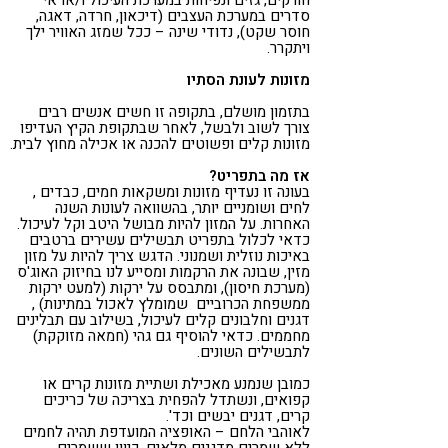
חורקים, גזים ונפיחות במערכת העיכול ו/או אי
סדרים במערכת העצבים (דיכאון, חרדה, דאגה,
חוסר שקט), נדודי שינה – ככל שמזג האוויר ילך
ויתקרר.
מזונות לעונת הסתיו
בתזמון מושלם, בתקופה זו חשים אנשים רבים
צורך לשוב ולבשל, לאחר שבתקופת הקיץ העדיפו
מזונות קלים ופשוטים להכנה או אכילה מחוץ לבית.
אז מה בתפריט?
בעונה זו נעדיף מזונות ומשקאות חמים, כבדים ,
לחים ושומניים יותר, בהשוואה לעונות השנה
האחרות. על המזון להיות מבושל היטב וקל לעיכול.
כדאי לכלול בתפריט תבשילים עשירים ברטבים
באיכות נוזלית ושמנוני. הדגש צריך להיות על מזון
מזין, שבונה את הרקמות ומסייע לנו בחיזוק האוג'ס
(מערכת חיסון), ומתבסס על ירקות (למעט ירקות
ממשפחת הכרוביים שמומלץ לאכול במתינות) ,
דגנים וחלבונים קלים לעיכול, בשילוב עם תבלינים
מחממים. כדאי להוסיף גם גהי (חמאה מזוקקת)
לתבשילים השונים.
כמובן שנמנע מאכילת ושתיית מזונות קרים או
קפואים, ונשתדל להפחית בצריכה של כריכים
קרים, דגנים יבשים וכד'.
לאוהבי הלחם – האופציה המועדפת תהיה לחמים