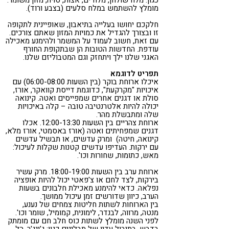
כגון: מלח שולחן, מלח ים, אצות, סויה, מזון משומר.
מומלץ להשתמש במלח סלעים (בצבע ורוד).
חלקכם יחושו בעלייה בתיאבון, שאופיינית לתקופה
זו ובצורך להגדיל את כמויות המזון שאתם צורכים.
עם זאת, חשוב לעמוד על המשמר ולהימנע מאכילה
עודפת. החדשות הטובות הן שבתקופת החורף
האגני שלנו ילך ויתחזק וגם המטבוליזם שלנו.
תפריט לדוגמא
איכלו ארוחת בוקר (בין השעות 06:00-08:00) עם
איכויות "מקרקעת", כדוגמת דייסת קוואקר, אורז,
סולת או דגנים אחרים שמפייסים ואטה. קינואה
יכולה להיות אלטרנטיבה טובה – קלה באיכויות
שלה ומתבשלת מהר.
ארוחת צהריים בין השעות 12:00-13:30. אכלו
דגנים שמפחיתים ואטה (אורז באסמטי, אורז מלא,
קינואה, חיטה) ומרק עדשים, או תבשיל עדשים
עם ירקות. העדיפו עדשים קטנות שקלות לעיכול:
מאש, כתומות, שחורות וכו'.
ארוחת ערב בין השעות 18:00-19:00. מרק עשיר
בירקות, לצד לחם או צ'פאטי יכול להיות אופציה
נפלאה. כדאי להימנע מאכילת חלבונים בשעות
הערב, כיוון שדורשים זמן עיכול ממושך.
בין הארוחות לשתות חליטות צמחים של נענע,
מנטה, מרווה, לבנדר, לימונית, קמומיל, שומר וכו'.
לפני השנה מומלץ לשתות כוס חלב חם עם מומתק