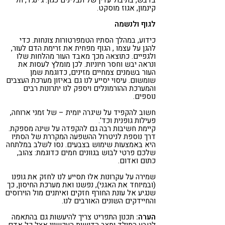
בדבש, בתיבול עדין של תבלינים כגון: ג'ינג'ר, הל
קינמון, אגוז מוסקט.
לגוף ולנשמה
כידוע, במהלך הסתיו הטמפרטורות צונחות. כדי
להגן על עצמו , הגוף מפחית את זרימת הדם לעור,
ולגפיים. כתוצאה מכך מאבד העור מהלחות שלו
ונראה יבש וחסר חיוניות. לכן מומלץ לעסות את
העור בשמנים צמחיים מזינים, כדוגמת שמן
שומשום. עיסוי יסייע לנו גם באיזון מערכת העצבים
והמערכת ההורמונלים ויספק לנו יתרונות רבים
נוספים.
חשוב להקפיד על שיגרה יומית – של זמני ארוחה,
פעילות גופנית וכד'.
קיימת חשיבות רבה גם להקפדה על שינה מספקת.
דרך נוספת לניטרול ההשפעה המקררת של הסתיו
היא באמצעות שימוש בצבעים. נסו לשלב במלתחה
שלכם פרטי לבוש בגוונים חמים כדוגמת: צהוב,
כתום ואדום.
שמירה על עקרונות אלו תסייע לנו לחזק את גופנו
(ובמיוחד את האגני), נפשנו ואת מערכת החיסון, כך
שנגיע אל עונת החורף חזקים ואיתנים מול הוירוסים
והחיידקים השונים האורבים לנו.
הערה:
תכנון התפריט צריך להיעשות גם בהתאמה