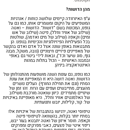
הקוסמוס.
מהן הדושות?
ע"פ האיורוודה קיימים שלושה כוחות / אנרגיות
המשפיעים על היקום ומשמרים אותו, כמו גם על
גופנו, המכונות בשם "דושות". הדושות – ואטה
(שילוב של אוויר וחלל), פיטה (שילוב של אש
ומים) וקאפה (שילוב של מים ואדמה), שולטות
בכל הפעילויות הפיזיולוגיות והכימיות בגופנו. הן
מתבטאות באופן שונה אצל כל אדם ואדם בהקשר
של מאפיינים פיזיים חיצוניים (גובה, משקל, מבנה
גוף, סוג שיער וכד'), ובאות לידי ביטוי גם באופי
ובמבנה האישיות – הכול בתלות במהות
האינטראקציה ביניהן.
כמו גופנו, גם עונות השנה מושפעות מהתנהלותן של
הדושות. ואטה דושה היא זו המאפיינת את עונת
הסתיו (וגם את תחילת החורף). העלים נושרים
מהעצים, מתייבשים ועפים עם הרוח. זהו זמן של
שינויים מתמידים. כיוון שואטה מורכבת משילוב
של האלמנטים אוויר וחלל, היא מאופיינת באיכויות
של: קור, קלילות, יובש ותנועתיות.
טיפוסי ואטה, ירגישו בהתגברות של איכויות אלו
בסתיו יותר בקלות, בהשוואה לטיפוסי פיטה
וקאפה. חוסר איזון של ואטה יתבטא בעור יבש,
ריפוי איטי של פצעים, כאבי מפרקים ומפרקים