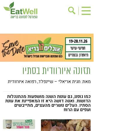
הרשמה לניוזלטר
אודות
בישול בריא
אינדקס עסקים
ריפוי ומניעת מחלות
בריאות האישה
תוספי תזונה
מתכוני בריאות
תזונה איורוודית בסתיו
אירועים
שינוי תזונתי
מאת: חגית אריאלי – שיינפלד, רפואה איורוודית
גישות בתזונה
דיאטה
ניקוי רעלים
מזונות על
כמו גופנו, גם עונות השנה מושפעות מהתנהלות
הדושות. ואטה דושה היא זו המאפיינת את עונת
ילדים
תזונה וספורט
הסתיו. העלים נושרים מהעצים, מתייבשים
ועפים עם הרוח
הפרעות קשב & ריכוז
אכילה רגשית
רגישות לגלוטן
טעים להכיר