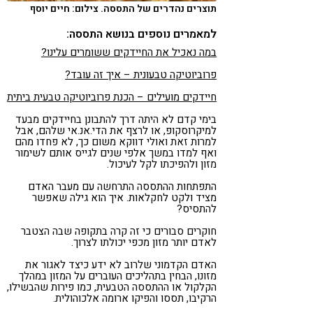
תוצרים נהדרים של התססה. צילום: חיים יוסף
למאמרים נוספים בנושא התססה:
במה נאכיל את החיידקים ששומרים עלינו?
פרוביוטיקה טבעונית – איך זה עובד?
חיידקים מועילים – הכנת פרוביוטיקה טבעית ביתית
בימי קדם לא היתה דרך להתבונן בחיידקים מבעד
למיקרוסקופ, או לרצף את הדי.אנ.אי שלהם, אבל
למרות זאת ואולי דווקא משום כך, לא פחדו מהם
ואף למדו במשך אלפי שנים לגייס אותם לשימור
מזון ולהפיכתו לקל לעיכול.
התפתחות ההתססה התרחשה עם מעבר האדם
מציד ולקט לחקלאות. איך הוא גילה שאפשר
להתסיס?
חוקרים סבורים כי זה קרה בתקופה שבה הצטבר
לאדם יותר מזון מכפי יכולתו לצרוך.
האדם הקדמוני שלרוב לא ידע כיצד לאגור את
מזונו, הבחין בתהליכים העוברים על המזון במהלך
הקלקול או ההתססה הטבעית, כמו פירות שהבשילו,
הרקיבו, תססו והפיקו ארומה אלכוהולית.