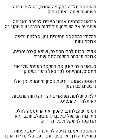
ההתססה נולדה בתקופה אחרת, בה לזמן היתה
משמעות שונה באופן עמוק.
בבואנו להתסיס אנחנו חייבים להפרד מארוחה
שמגיעה אל השולחן תוך דקות מהרגע שחשקנו בה.
תהליכי ההתססה מחייבים זמן, סבלנות וראיה
ארוכת טווח.
אפילו הכנת לחם מחמצת, שהיא קצרה יחסית,
ארוכה פי כמה מהכנת לחם שמרים.
כשאני רוצה לאזן את המקצב הפנימי שלי אני
מתסיס, ומתייחס לכך כאל ריפוי בעיסוק.
התססה אמנם דורשת ניסיון ומיומנות, אך אלו
נרכשים עם הזמן.
ללא כישלונות מפוארים לצד הצלחות מרגשות –
לא תלמדו להתסיס.
הסימן שהצלחתם להפוך את ההתססה לחלק
מתרבות הבישול שלכם יגיע בשלב שכבר לא
תזדקקו למשקל ולכלי מדידה.
ההתססה אמנם צריכה להיות מדוייקת, לפחות
בתחילת הדרך, אך בעבר עבדו עם כלי מדידה הרבה