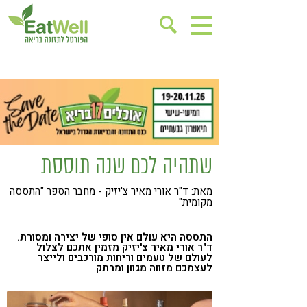
הרשמה לניוזלטר
אודות
בישול בריא
אינדקס עסקים
ריפוי ומניעת מחלות
בריאות האישה
תוספי תזונה
מתכוני בריאות
שתהיה לכם שנה תוססת
אירועים
שינוי תזונתי
מאת: ד"ר אורי מאיר צ'יזיק - מחבר הספר "התססה
גישות בתזונה
דיאטה
מקומית"
ניקוי רעלים
מזונות על
התססה היא עולם אין סופי של יצירה ומסורת.
ילדים
תזונה וספורט
ד"ר אורי מאיר צ'יזיק מזמין אתכם לצלול
לעולם של טעמים וריחות מורכבים ולייצר
לעצמכם מזווה מגוון ומרתק
הפרעות קשב & ריכוז
אכילה רגשית
רגישות לגלוטן
טעים להכיר