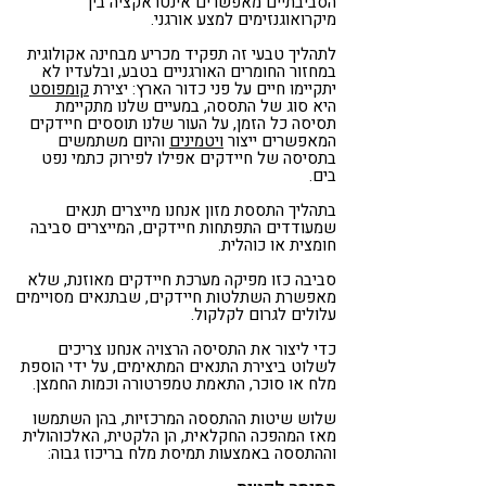
הסביבתיים מאפשרים אינטראקציה בין
מיקרואוגנזימים למצע אורגני.
לתהליך טבעי זה תפקיד מכריע מבחינה אקולוגית
במחזור החומרים האורגניים בטבע, ובלעדיו לא
יתקיימו חיים על פני כדור הארץ: יצירת
קומפוסט
היא סוג של התססה, במעיים שלנו מתקיימת
תסיסה כל הזמן, על העור שלנו תוססים חיידקים
המאפשרים ייצור
ויטמינים
והיום משתמשים
בתסיסה של חיידקים אפילו לפירוק כתמי נפט
בים.
בתהליך התססת מזון אנחנו מייצרים תנאים
שמעודדים התפתחות חיידקים, המייצרים סביבה
חומצית או כוהלית.
סביבה כזו מפיקה מערכת חיידקים מאוזנת, שלא
מאפשרת השתלטות חיידקים, שבתנאים מסויימים
עלולים לגרום לקלקול.
כדי ליצור את התסיסה הרצויה אנחנו צריכים
לשלוט ביצירת התנאים המתאימים, על ידי הוספת
מלח או סוכר, התאמת טמפרטורה וכמות החמצן.
שלוש שיטות ההתססה המרכזיות, בהן השתמשו
מאז המהפכה החקלאית, הן הלקטית, האלכוהולית
וההתססה באמצעות תמיסת מלח בריכוז גבוה: