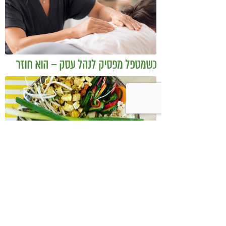
כשמטפל מפסיק לנהל עסק – הוא חוזר
להיות מטפל
בודהה בול אורז מלא עם ירקות כבושים
ומקושקשת טופו