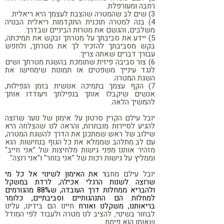
רחבה ומעורפלת.
3) שים לב שהמטרה שהצבת לעצמך היא ריאלית.
4) בנה למטרה תוכנית התקדמות ריאלית הבנויה
משלבים, והגשם את מטרות הביניים שבדרך.
5) יידע את סביבתך על מטרתך ובקש את תמיכתה,
בקש מסביבתך להזכיר לך את מטרתך, ולחפש
עבורך דברים שאתה צריך.
6) צור סביבה פיזית שתומכת בהשגת מטרתך ושים
לנגד עינייך משפטים או תמונות שימחישו את
השגת המטרה.
7) הקף עצמך בתמיכה אנושית בזמן הנפילות,
אנשים שיקבלו אותך בנפילתך ויעודדו אותך
להמשיך הלאה.
יובל עילם הקרין סרטון על אימון של נוער שרוצה
להגיע לסיירות מובחרות, והראה לנו שהצלחה היא
שילוב של ראש שמתכנן את הדרך להשגת המטרה,
עם לב מתלהב שממלא את כל הגוף בנחישות. הוא
מזהיר אותנו מפני גישות מלחיצות של "אני חייב"
וממליץ על גישות רכות של "אני בוחר" ו"אני רוצה".
יובל עילם מחב
ר את האימון לשינוי אל כל מי
שרוצה לשנות הרגלי אכילה, לרדת במשקל
ולהבריא ממחלות דרך העובדה, ש88% מהגורמים
למחלות הם התנהגותיים וסביבתיים, כלומר
בריאותנו, משקלנו ואורח
חיינו הם בידינו, עלינו
לבחור בשינוי, להציב לנו מטרה ולעבוד לפי המודל
שאותו הוא פיתח.