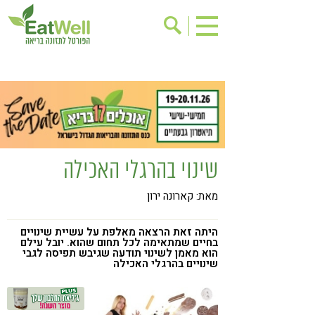
הרשמה לניוזלטר
אודות
בישול בריא
אינדקס עסקים
ריפוי ומניעת מחלות
בריאות האישה
תוספי תזונה
מתכוני בריאות
שינוי בהרגלי האכילה
אירועים
שינוי תזונתי
מאת: קארונה ירון
גישות בתזונה
דיאטה
ניקוי רעלים
מזונות על
היתה זאת הרצאה מאלפת על עשיית שינויים
בחיים שמתאימה לכל תחום שהוא. יובל עילם
ילדים
תזונה וספורט
הוא מאמן לשינוי תודעה שגיבש תפיסה לגבי
שינויים בהרגלי האכילה
הפרעות קשב & ריכוז
אכילה רגשית
רגישות לגלוטן
טעים להכיר