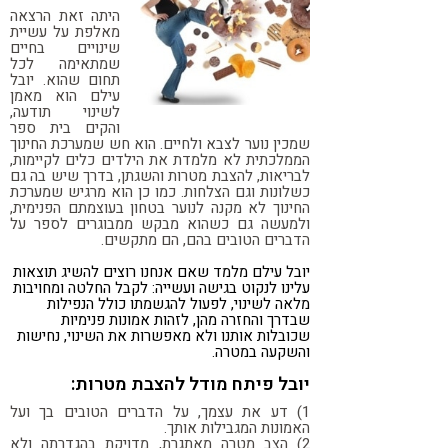
היתה זאת הרצאה
קורונה
טבעונות
מאלפת על עשיית
שינויים בחיים
שמתאימה לכל
תחום שהוא. יובל
עילם הוא מאמן
לשינוי תודעה,
והקים בית ספר
שמכין נוער לצבא ולחיים. הוא חש שמערכת החינוך
הממלכתית לא מלמדת את הילדים כלים לקיימות,
לבריאות, להצבת מטרות והשגתן, בדרך שיש בה גם
כשלונות וגם הצלחות. כמו כן הוא מרגיש שמערכת
החינוך לא מקנה לנוער בטחון בעוצמתם הפנימית,
ולמעשה גם כשהוא מבקש ממבוגרים לספר על
הדברים הטובים בהם, הם מתקשים.
יובל עילם מלמד שאם אנחנו רוצים להשיג תוצאות
עלינו לנקוט בגישה ועשייה: לקבל החלטה ומחויבות
מלאה לשינוי, לפעול להגשמתו כולל הנפילות
שבדרך והחזרה מהן, לזהות אמונות פנימיות
שכובלות אותנו ולא מאפשרות את השינוי, נחישות
והשקעה במטרה.
יובל פיתח מודל להצבת מטרות:
1) דע את עצמך, על הדברים הטובים בך ועל
האמונות המגבילות אותך.
2) הצב מטרה מאתגרת, מדויקת בהגדרתה ולא