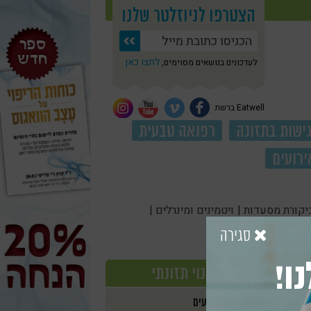
הצטרפו לניוזלטר שלנו
לחצו כאן
לעדכונים בנושאים מסוימים,
Eatwell ברשת
ישות בתזונה
רפואה טבעית
ירועים
יקורת מסעדות |
ויטמינים ומינרלים |
סגירה
ו!
שינוי תזונתי
אירועים