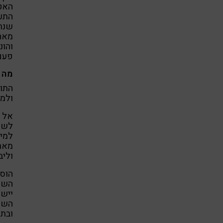
האט
התעש
שנרא
מאחר
והו
פעם
מה 
התומ
ולמש
אל ת
לשינ
למי 
מארו
וליב
הוס
השתי
יישו
השת
ובתו