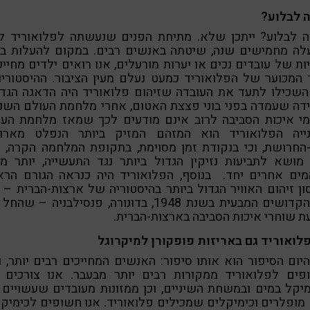
 לבלוע?
 לבלוע? ייתכן שלא. מתיחת הפנים שנעשתה לפלואוריד לפ
לה מחמישים שנה, שיטתה באנשים רבים. במקום להעלות בא
ות של עובדים נכים או יערות מורעלים, אנו רואים ילדים מחייכ
המכוער של הפלואוריד כמעט נעלם מעין הציבור. ההיסטוריו
השכילו לתעד את העובדה שזיהום פלואוריד היה הדאגה הגדו
דה שעמדה בפני בוני פצצת האטום, אחרי מלחמת העולם השני
מי איכות הסביבה לרוב אינם מודעים לכך שמאז מלחמת העו
ייה הפלואוריד הוא המזהם המזיק ביותר הנפלט מארוב
החרושת, וכי בנקודת זמן מסוימת, בתקופת המלחמה הקרה, 
מים אחרים יחד. בנוסף, הפלואוריד היה כנראה הגורם הרא
ן זיהום האוויר הגדול ביותר בהיסטוריה של ארצות-הברית – 
כל הקדושים המבעית בשנת 1948, בדונורה, פנסילבניה – שה
ת שוחרי איכות הסביבה בארצות-הברית.
לואוריד גם באריזות פופקורן למיקרוגל
יום הסיפור הוא אותו סיפור: האנשים המחייכים רבים יותר, ו
פים לפלואוריד ממקורות רבים יותר מבעבר. אנו צורכים 
יקל במים ובמשחת השיניים, וכן ממזונות מעובדים שעשויים
מופלרים וכימיקלים שמכילים פלואוריד. אנו חשופים לכימיק