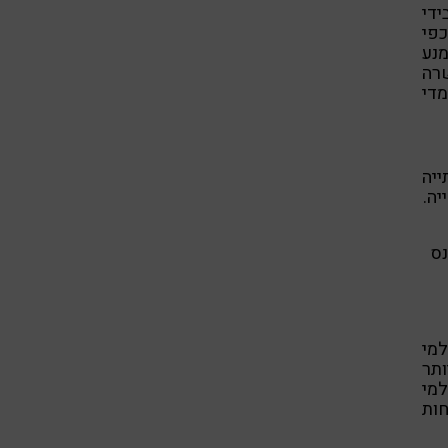
די
כפי
מנע
שרה
די
ייה
יה.
נס
מי
ותר
למי
ות