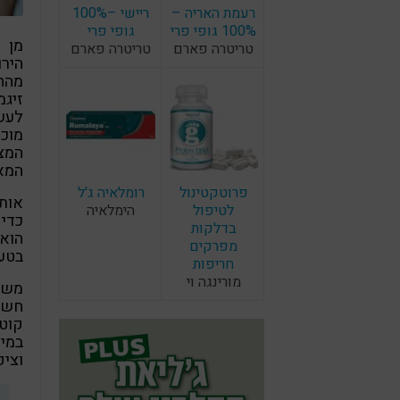
רעמת האריה –
ריישי –100%
100% גופי פרי
גופי פרי
מן 
טריטרה פארם
טריטרה פארם
הירו
מהחי
זיגמ
לעש
מוכ
המצ
המא
פרוטקטינול
רומלאיה ג'ל
אותו
לטיפול
הימלאיה
כדי 
בדלקות
הוא 
מפרקים
בטעמ
חריפות
מורינגה וי
משתמ
חשוב
קוטל
במים
וצי