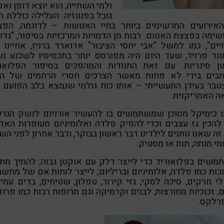
ולמי השתייה, הוא יוצא דופן ואפ
גובל בפנטזיה. העלילה כוללת 
האירועים המרשימים ביותר בחיי האנושות – לדוגמה, הפצ
שימה בפצצת האטום. רבות מן הדמויות המרכזיות בסיפור, "גדו
ים", כמו למשל "אבי יחסי הציבור" אדוארד ברניז, אחיינו
ונד פרויד, שעד היום היה מפורסם יותר בתכסיסיו לשכנע נ
ן סיגריות. עם זאת התנודות והמהפכים בסיפור הפלואור
תבים בידי לא פחות מאשר הצרכים חסרי הרחמים של הכ
טבר בעידן התעשייתי – אותו כוח גולמי שנמצא בלב הפועם 
ה האמריקנית.
 כימיקל מסוכן שמשתמשים בו להעשיר אורניום לנשק הגרעי
להכין גז עצבים וכדי להפיק פלדה ואלומיניום מעופרות האד
זה שאנו נותנים לילדינו דבר ראשון בבוקר, ודבר אחרון לפני השי
י מנתה, תות או מסטיק.
שים בפלואוריד כדי לייצר דלק עם אוקטן גבוה; להתיך מת
ות כמו פלדה, אלומיניום ובריליום; לייצר לוחות אם של מחשב
י חרקים, סיכה לסקי, גזי קירור, טפלון, שטיחים, בדים עמי
, זכוכיות מחורצות, לבנים וקרמיקה וגם תרופות רבות כמו פרו
פרלקס.