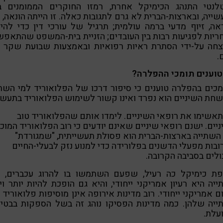
לנטי התנהג הכימיקל אחרת, רמזו החוקרים הממומנים בי
ייה, ובארצות-הברית לא גרם לתגובות כאלה. זו הייתה הונאה, 
ה, זיוף מדעי ברמה עולמית; תרגיל של עורכי דין כדי להי
יות לפגיעות רבות בין העובדים; הזניית בית-המשפט שהתאפ
נצחה על-ידי הסתרת ראיות רפואיות ובאמצעות שבועת שקר מ
.
טוענים תומכי ההפלרה?
כים בהפלרה טוענים כי סיפור דרכו של הפלואוריד למי השת
חת השיניים הוא נפרד ואינו קשור לשימוש הפלואוריד בתעשי
אשימו את רופאי השיניים. לימדו אותם שהפלואוריד טוב
יים. ישנם רופאי שיניים שאינם יודעים כי רוב הפלואוריד המוכ
השתייה בארצות-הברית הוא פסולת תעשייתית, "שמגורדת"
בות מפעלי הדשנים בפלורידה כדי למנוע נזק לבעלי-החיים
ולים בסביבה הקרובה.
פת כימיקל כה רעיל, שפעם השתמשו בו להרוג עכברים, ל
יה היא רעיון אמריקני ייחודי, והיא גם הופכת להיות יותר וי
ם אמריקני ייחודי. רוב מדינות אירופה אינן מוסיפות פלואוריד 
ייה שלהן. כמה מדינות הפסיקו נוהג זה בשל הספקות בבטיח
עלת.