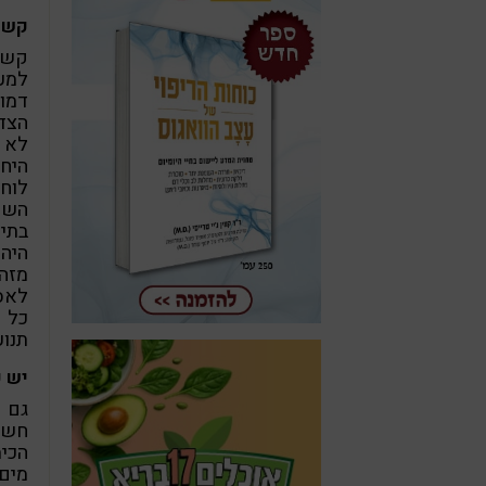
קשה
קשה
למע
דמוי
הצד 
לא 
היחי
לוח
השנ
בתי-
מזה
לאסו
תנוע
יש פ
גם ה
חשו
הכימ
מים 