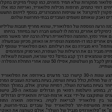
לואור ממקורות שלא תמיד מזוהים, כמו קוטלי מזיקים בחקלא
ים דוחי כתמים, תרופות מכילות פלואוריד, ואריזות כמו אלו
קורן למיקרוגל או עטיפות ההמבורגרים, בנוסף לזיהום התעשי
ים ואבק שאותם נושמים העובדים בבתי-החרושת שלהם.
נה הרעה הנוספת של הפלואוריד, שהוא מחריף תגובות שליליות
ימיקלים אחרים, גורמת לו לשמש חברה רעה במיוחד. בהיותו
 אוויר נפוץ, החומצה הפלואורית רעילה הרבה יותר מאשר מזה
ים אחרים כמו דו-תחמוצת הגופרית או האוזון, מכיוון שבפעולה
תפת" היא מגבירה גם את רעילותם. האם הפלואוריד שנוסף למ
יה מגביר גם את הרעילות של העופרת, הארסניק והמזהמים
פים שנמצאים דרך קבע במים? כפי שנראה, תשובות לשאלות 
לא ניתן לקבל מן השלטונות, אפילו 50 שנה אחרי התחלת ההפל
שתייה.
באמצע שנות ה-30 קישרו כבר מדענים באירופה את הפלואורי
 של מחלות, כולל בעיות נשימה, בעיות במערכת העצבים המרכ
וחד בעיות במערכת השלד, דמויות שיגרון. אולם, במהלך המל
הקרה, במופע היעלמות רפואי מן הגדולים
ים שתוקצבו על-ידי צבא ארצות-הברית והתאגידים הגדולים
ר בין פלואוריד לבריאות לקויה. באירופה תוארה התופ
ואית מחשיפת-יתר לפלואוריד של עובדים בבתי-חרושת, כ"
" או "פלואורוזיס מגביל של השלד". אולם כשחצה את האוקיי