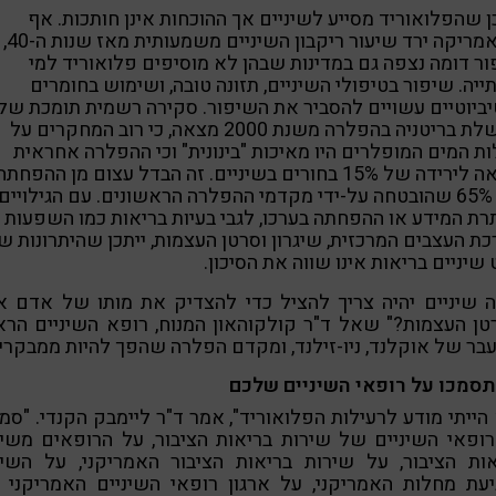
ן שהפלואוריד מסייע לשיניים אך ההוכחות אינן חותכות. אף
שבאמריקה ירד שיעור ריקבון השיניים משמעותית מאז שנות ה-40,
ר דומה נצפה גם במדינות שבהן לא מוסיפים פלואוריד למי
יה. שיפור בטיפולי השיניים, תזונה טובה, ושימוש בחומרים
ביוטיים עשויים להסביר את השיפור. סקירה רשמית תומכת של
ממשלת בריטניה בהפלרה משנת 2000 מצאה, כי רוב המחקרים על
ות המים המופלרים היו מאיכות "בינונית" וכי ההפלרה אחראית
כנראה לירידה של 15% בחורים בשיניים. זה הבדל עצום מן ההפחתה
של 65% שהובטחה על-ידי מקדמי ההפלרה הראשונים. עם הגילויים
ת המידע או ההפחתה בערכו, לגבי בעיות בריאות כמו השפעות 
ת העצבים המרכזית, שיגרון וסרטן העצמות, ייתכן שהיתרונות ש
שיניים בריאות אינו שווה את הסיכון.
ה שיניים יהיה צריך להציל כדי להצדיק את מותו של אדם א
ן העצמות?" שאל ד"ר קולקוהאון המנוח, רופא השיניים הר
ר של אוקלנד, ניו-זילנד, ומקדם הפלרה שהפך להיות ממבקריה
תסמכו על רופאי השיניים שלכם
הייתי מודע לרעילות הפלואוריד", אמר ד"ר ליימבק הקנדי. "סמ
ופאי השיניים של שירות בריאות הציבור, על הרופאים משי
אות הציבור, על שירות בריאות הציבור האמריקני, על השיר
עת מחלות האמריקני, על ארגון רופאי השיניים האמריקני 