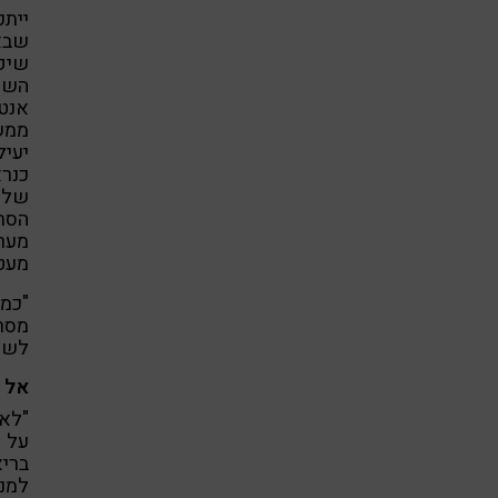
ייתכ
שיפו
השתי
אנטי
יעיל
הסתר
מערכ
מעט 
"כמ
מסרט
לשעב
אל 
"לא 
על ר
ברי
למני