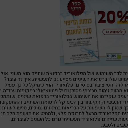
ת לכך השימוש של הפלואוריד ברפואת שיניים הוא משני. אול
וש שלו ברפואת השיניים מסייע גם לתעשייה. איך זה עובד?
 לזה יחסי ציבור בסיסיים. פלואוריד הוא כימיקל כל כך פעיל
 מהווה זיהום סביבתי מסוכן ורעל פוטנציאלי במקומות עבודה. ל
נים שקידמו את השימוש בפלואוריד ברפואת שיניים, שנתמכו
די התעשייה, הקישור בין הכימיקל לרפואת השיניים וההתעקשו
ך שאין לו השפעות על הבריאות במינונים נמוכים, סייעו לשנות 
ת הפלואוריד מרעל לתרופת פלא, ולהסיט את תשומת הלב מן
עות שזיהום פלואוריד תעשייתי גורם כל השנים לעובדים,
בים ולטבע.