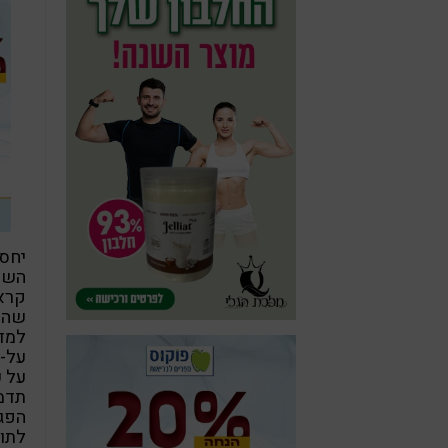
יחסי
השימ
קראו
שהוא
למדע
על-י
על כ
תדמי
הפגי
לתוש