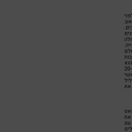
ני
וב
ים.
נים
לה
יה.
לם
ות
הוא
היה מושא לתביעות נזיקין הגדול ביותר נגד התעשייה, יותר מ-20
שי
ליל
חל את
אנו
את
 עם
לים