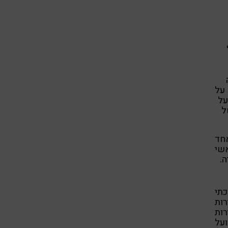
 על
על
ל
חד
אשי
.
כתי
רות
ות
ועל