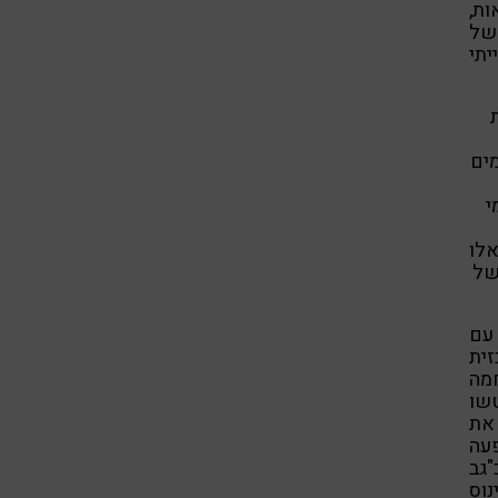
ות,
 של
יתי
מים
י
אלו
רה של
ד עם
זית
חמה
 שבמאה ה-20, טישטשו
 את
עה
גב
נוס