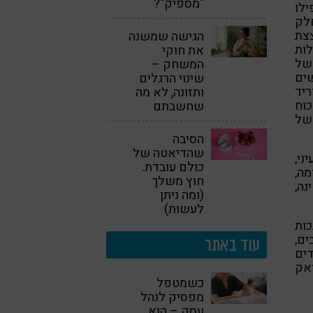
"מספיק"?
ילו
חלק
צת
הגישה שמשנה
לות
את חוקי
 של
המשחק –
שים
שינוי הרגלים
יד
ותזונה, לא מה
וח
שחשבתם
של
הסיבה
שהדיאטה של
ני,
כולם עובדת.
מה,
חוץ משלך
נה,
(ומה ניתן
לעשות)
כות
ים,
עוד באתר
דים
זאק
כשמטפל
מפסיק לנהל
עסק – הוא