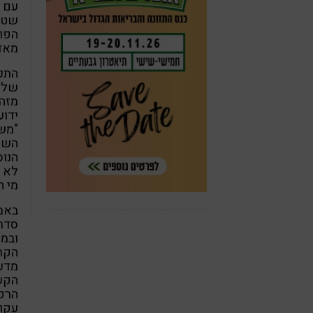
עם פ
שטיח
הפופ
מאד
התכו
של כ
מזהם
ידוע
"משו
השתי
הנוס
מי ה
סדרה
ובמי
מדענ
הקש
הרפ
עקום