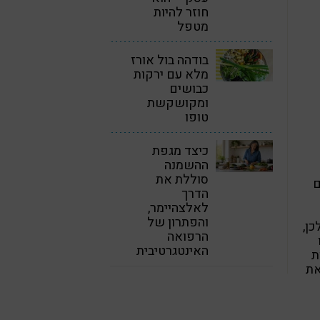
חוזר להיות
מטפל
בודהה בול אורז
מלא עם ירקות
כבושים
ומקושקשת
טופו
כיצד מגפת
ההשמנה
סוללת את
ם
הדרך
לאלצהיימר,
והפתרון של
כן,
הרפואה
האינטגרטיבית
ת
את