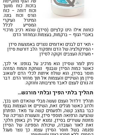
של הגוף מתקיימת
בזכות כוח מושך
וכוח דוחה – כוח
הורס וכוח בונה.
המינרל העיקרי
המסייע לכלל
כוחות אילו הינו קלציום (סידן) שהוא רכיב מרכזי
באברי הגוף – ברקמות, בעצמות ובמחזור הדם:
• תאי דם לבנים ואדומים נוצרים באמצעות סידן
• הסירקולציה של הדם ותפקוד הלב דורשת סידן
• מערכת העצבים זקוקה לסידן
ניתן לומר שסידן הוא מרכיב על בגופנו. אי לכך,
כאשר כמות הסידן שבגוף נשחקת והמוח המזהה
חוסר בסידן, הוא שולח איתות לכלי הדם לשאוב
סידן מן השיניים והעצמות אל תוך מחזור הדם. דבר
זה גורם לעצם לאבד מיציבותה וחוזקה.
תהליך בלתי הפיך ובלתי מורגש…
תהליך דלדול העצם נעשה מבלי שהאדם חש בכך,
ולרוב כאשר מגלים זאת, השיניים או העצמות בגוף
כבר במצב קשה, ולפעמים קשה עד מאד. הפתרון
שהציעה הרפואה תוספי סידן, והעשרת הצריכה של
מזונות עשירים בסידן, נמצא יעיל רק באופן חלקי.
זאת לאור העובדה, שיכולת הספיגה של הסידן
נפגמה בשל חוסר הסידן עצמו. כך נוצר מעגל
קסמים, ללא פתרון רציני ומשמעותי.