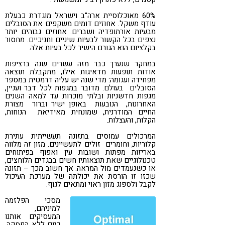
60% מאוכלוסיית ארה"ב וישראל מוגדרת כבעלת
עודף משקל. אחוזים דומים משקפים את הסובלים
מבעיות אורתופדיה ושברים. אחוזים גבוהים יותר
נצפים בכל הקשור לבעיות שיניים וחניכיים. מחסור
בקלציום הוא הגורם הישיר לכל בעיות אלה.
במחקר שנערך כבר מזה עשרים שנה ברציפות
אודות תופעות מדאיגות אילו, מתקבלת תוצאה
מפחידה ועגומה: מדי שנה יש עליה דרמטית במספר
הסובלים בעולם. מדובר במגפות לכל דבר ועניין,
מגפות חדשניות ובלתי מוכרות עד למאה השנים
האחרונות, הנובעות באופן ישיר וברור מצורת
החיים המודרנית, שמונחית מאידיאת הנוחות,
הקלות, והעצלות.
המרכולים עמוסים בתזונה תעשייתית עתירת
קלוריות, וחומרים זולים לתעשיינים. מזון זה מלווה
באריזות מפתות ושובות עין ואפוף בפיתוחים
טכנולוגיים שאת תוצאותיו חשים בבגדים הלוחצים,
או כשנעמדים מול המראה. אך חשוב מכך – תזונה
שכזו זו הורסת את יכולתה של מערכת העיכול
לקבל ולספוג מזון ראוי ומתאים לגוף.
מסכי הפלזמה
למיניהם,
המעסיקים אותנו
כיום ללא הפסקה,