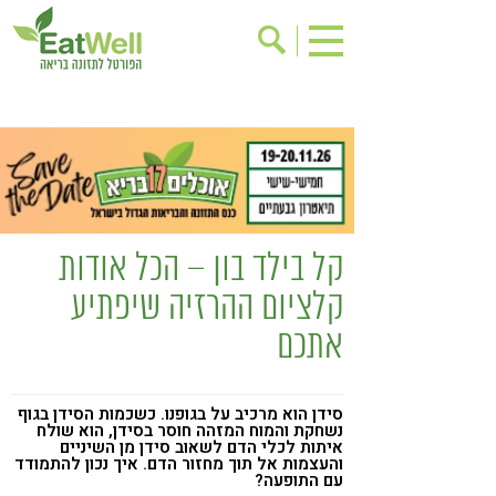
הרשמה לניוזלטר
אודות
בישול בריא
אינדקס עסקים
ריפוי ומניעת מחלות
בריאות האישה
תוספי תזונה
מתכוני בריאות
קל בילד בון – הכל אודות
אירועים
שינוי תזונתי
קלציום ההרזיה שיפתיע
גישות בתזונה
דיאטה
אתכם
ניקוי רעלים
מזונות על
ילדים
תזונה וספורט
סידן הוא מרכיב על בגופנו. כשכמות הסידן בגוף
נשחקת והמוח המזהה חוסר בסידן, הוא שולח
הפרעות קשב & ריכוז
אכילה רגשית
איתות לכלי הדם לשאוב סידן מן השיניים
והעצמות אל תוך מחזור הדם. איך נכון להתמודד
רגישות לגלוטן
טעים להכיר
עם התופעה?