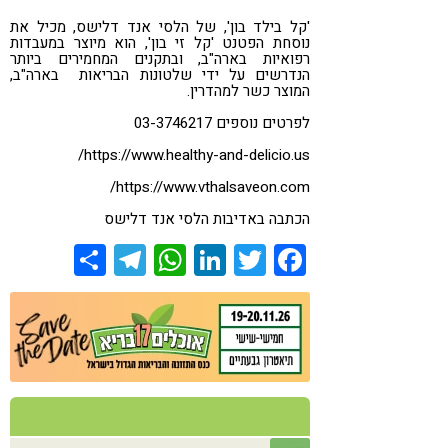
'קל בילד בון', של הלסי אנד דלישס, מכיל את
נוסחת הפטנט 'קל זי בון', הוא מיוצר במעבדות
רפואיות בארה"ב, ובתקנים המחמירים ביותר
הנדרשים על ידי שלטונות הבריאות בארה"ב,
המוצר כשר למהדרין.
לפרטים נוספים 03-3746217
https://www.healthy-and-delicio.us/
https://www.vthalsaveon.com/
הכתבה באדיבות הלסי אנד דלישס
Share
Telegram
WhatsApp
LinkedIn
Twitter
Facebook