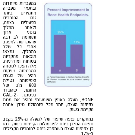
במעבדות מיוחדות
ובתנאי מעבדה
מחמירים ביותר
זוהו החומרים
הפעילים בצמח,
ולאחר תהליך
בוטני ארוך
ותשומת לב רבה
שהוקדשה למעקב
אחרי כל שלב
בתהליך, נמצאו
תוצאות מחקריות
בטוחות ומודרניות.
אלה הפכו לנוסחה
המבטיחה שיקום
מהיר של העצם
וצפיפותה: נטילת
800 מ"ג של
החומר, שהוגדר
כפטנט, CAL-Z-
BONE, מעלה באופן משמעותי ומהיר את מסת
צפיפות העצם, יותר מכל פורמולת סידן אחרת
הקיימת בשוק.
במחקרים נצפה שיפור של למעלה מ-25% בקצב
ספיגת הסידן ביחס לפורמולות הקיימות בשוק כמו
כן צפיפות העצם השתפרה ביחס לחומרים מקבילים
ב-17%.