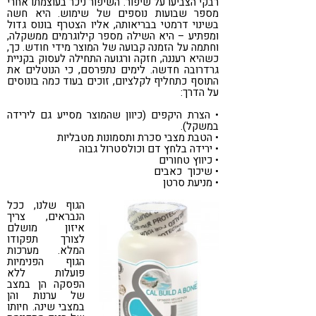
רבקי הצביעו על שיפור. השיפור ניכר בעוצמתו אחרי
מספר שבועות נוספים של שימוש. היא חשה
בשינוי דרמטי בבריאותה, אליו הצטרף בונוס גדול
ומפתיע – היא השילה מספר קילוגרמים ממשקלה,
וחתמה על הזמנה קבועה של המוצר מידי חודש. כך,
כשהיא רעננה, חזקה ורגועה התחילה לעסוק בקניית
גרדרובה חדשה. לימים נתפרסם, כי הנוטלים את
התוסף כתחליף לקלציום, זוכים בעוד כמה בונוסים
על הדרך:
• הצרת היקפים (כיוון שהמוצר מסייע גם לירידה
במשקל).
• הטבת מצבי סכרת ותסמונות מטבליות
• ירידה בלחץ דם וכולסטרול גבוה
• כיווץ טחורים
• שיכוך כאבים
• מניעת סרטן
הגוף שלנו, ככל
הנבראים, צריך
איזון מושלם
לצורך תפקודו
המלא. מערכות
הגוף הפנימיות
פועלות ללא
הפסקה הן במצב
של ערנות והן
במצבי שינה. חיותו