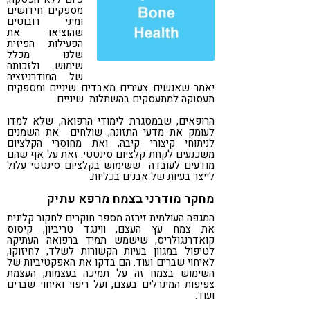
מספקים חידושים
ומיני רובוטים
שהוציאו את
הפעילות הפיזית
שלנו מכלל
שימוש. ולזכותה
של המודרניזציה
יאמר שאנשים צעירים מאבדים שיניים ומספקים
תעסוקה למתעסקים בהשתלות שיניים.
הרופאים, שבמסגרת לימודי הרפואה, שלא למדו
לעומק את מדעי התזונה, שולחים את השמנים
לניתוחי קיצורי קיבה, ואת מחוסרי הקלציום
משכנעים לקחת קלציום סינטטי. זאת על אף שהם
מודעים לעובדה ששימוש בקלציום סינטטי עלול
לייצר בעיות של אבנים בכליות.
מחקר מודרני בצמח מרפא עתיק
המגפה העולמית זירזה מספר חוקרים לחקור קלינית
את צמח עץ העצם, ווינגד טריביון, קיסוס
קואדרנגולריס, שישמש תמיד ברפואה העתיקה
לטיפול במגוון בעיות הקשורות לשלד, לחיזוקו,
לאיחוי שברים ועוד. הם בדקו את האפקטיביות של
השימוש בצמח זה על תמיכה בעצמות, העצמת
צפיפות המינרלים בעצם, ועל ריפוי ואיחוי שברים
ועוד.