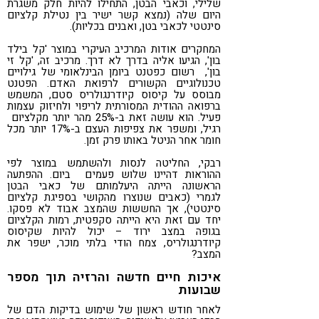
שלילי, וכאבי הבטן, התחילו להיות חלק משגרת
היום שלה (נמצא קשר ישיר בין נטילת קלציום
סינטטי לכאבי בטן, ואבנים בכליות).
המחקרים אודות המרכיב העיקרי במוצר 'קל בילד
בון', הגיעו אליה בדרך לא דרך. מרכיב זה, 'קל זי
בון', רשום כפטנט ביומן הבינלאומי של גילויים
טכנולוגיים הקשורים לרפואת האדם. הפטנט
מבוסס על קיסוס קיודרנגולריס סטם, המשמש
ברפואה ההודית המסורתית לריפוי ולחיזוק עצמות
פעיל. הוא עושה זאת ב-25% מהר יותר מקלציום
רגיל, ומשפר את צפיפות העצם ב-17% יותר מכל
חומר אחר הניטל באותו פרק זמן.
רבקי, החליטה לנסות ולהשתמש במוצר לפי
ההוראות דהיינו שלוש פעמים ביום. ההפתעה
הראשונה הייתה היעלמותם של כאבי הבטן
לגמרי (כאבים שנוצרו מהקושי בספיגת קלציום
סינטטי), אך החששות שהמצב אבוד לא פסקו.
יחד עם זאת היא הייתה סקפטית, רמות הקלציום
בגופה במצב ירוד – יכול להיות שקיסוס
קיודרנגולריס, צמח הודי בלתי מוכר, ישפר את
המצב?
איכות חיים חדשה והרזיה תוך מספר
שבועות
לאחר חודש ראשון של שימוש בדיקות הדם של