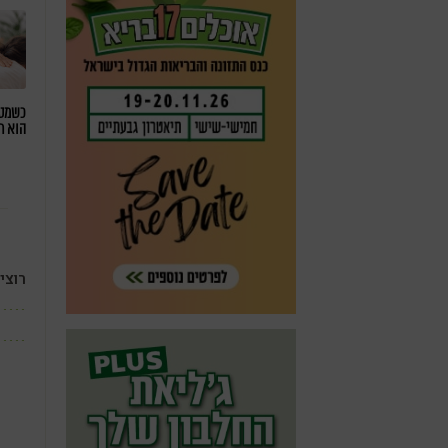
כשמטפ
הוא ח
רוצי