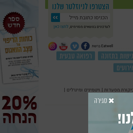
הצטרפו לניוזלטר שלנו
לחצו כאן
לעדכונים בנושאים מסוימים,
Eatwell ברשת
ישות בתזונה
רפואה טבעית
ירועים
יקורת מסעדות |
ויטמינים ומינרלים |
סגירה
ו!