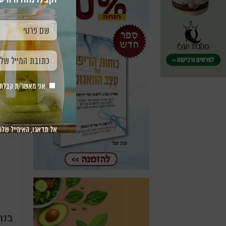
תנוע
אני מאשר/ת קבלת חומר 
את ה
אל תדאגו, האימייל שלכ
בנו