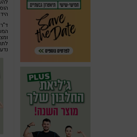
להש
הוסי
הידע
ד"ר 
המשל
ומצח
לתת 
נדע