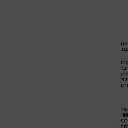
נו
צור
קים
בה
וגע
שי,
ורם
של
מחלות, הרבה מעבר למה שידעתי, מחלות כמו: שלשול אקוטי, IBD,IBS ,
ות
ות