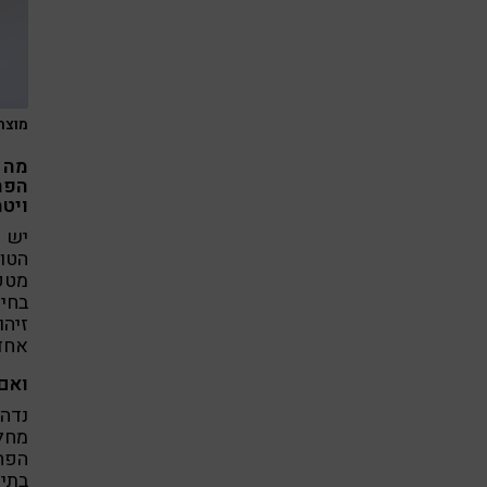
מוצרי 
מה 
הפרו
ויטמ
יש ב
הטו
מטפל
בחיי
זיהו
אחד 
ואם
נדה
הפח
בתי