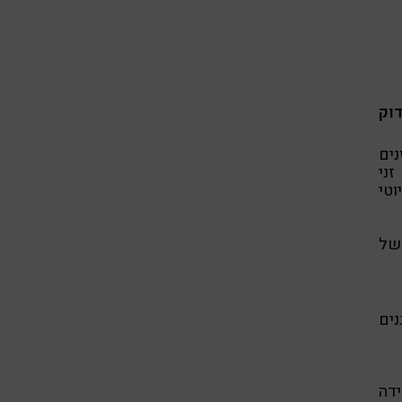
וק
נים
זני
טי
 של
נים
ידה