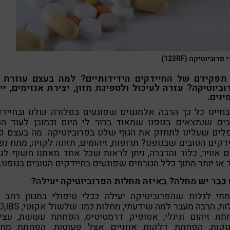
פרוביוטיקה (123RF)
תפקידם של החיידקים הידידותיים? למה בעצם עוזרת ל
ביוטיקה? עזרה לעיכול ולספיגת מזון, יצירת אנזימים, יי
ינים.
חיינו כל כך הרבה אלמנטים שפוגעים בפלורה שלנו ובחייד
בים שנמצאים בגופנו שמאוד ברור לי היום וכמובן לעוד הר
ים שעלינו לתחזק את הגוף שלנו בפרוביוטיקה. מה בעצם פ
דקים הטובים שבגופנו? תרופות, זיהומים, תזונה לקויה, מתח נפ
ם אוויר, כלור והדברה, ניתן לראות שכל אחד מאתנו חשוף לג
או יותר מתוך כלל הגורמים שפוגעים בחיידקים הטובים בגופנו.
 כבר יש מחלה? באיזה מחלות הפרוביוטיקה יעילה?
מתי לגלות שהפרוביטיקה יעילה ככלי טיפולי במגוון רחב 
תת זיהום וגינלי, אטופיק דרמטיטיס, הפחתת עששת, עציר
נוקות, הפחתת דלקות אוזניים אצל פעוטות, הפחתת מחל