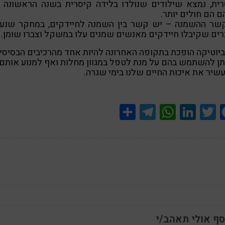
רית, נמצא שילודים שנולדו בלידה קיסרית בשנה הראשונה 
ם הם חולים יותר.
 קשר ההשמנה – יש קשר בין השמנה לחיידקים, במחקר שנע
ים שקיבלו חיידקים מאנשים שמנים עלו במשקל וצברו שומן.
יוטיקה הופכת בתקופה האחרונה להיות אחד מהרכיבים הבסיסי
ן להשתמש בהם על מנת לטפל במגוון מחלות ואף למנוע אותם
שיר את איכות החיים שלנו בימי שגרה.
Share
Telegram
WhatsApp
LinkedIn
Twitter
Facebook
סף אולי תאהב/י