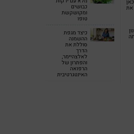
מלא עם ירקות
אן
כבושים
 את
ומקושקשת
טופו
ון
כיצד מגפת
תה
ההשמנה
סוללת את
הדרך
לאלצהיימר,
והפתרון של
הרפואה
האינטגרטיבית