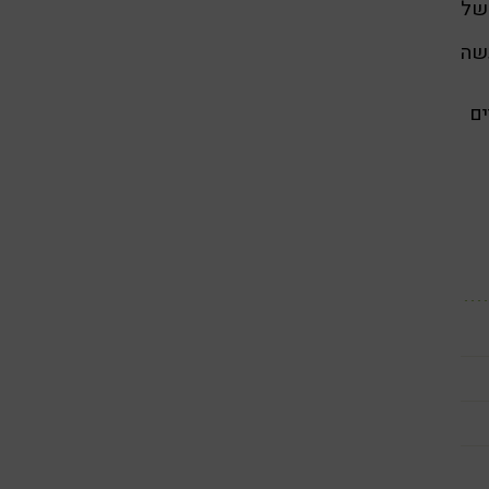
של
שה
ים