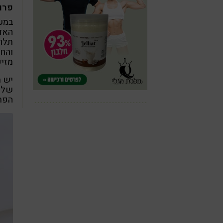
פרוב
במער
האדם
תלות
והחי
מזיק
יש ת
שלנו
הפרש