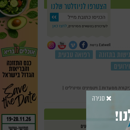
הצטרפו לניוזלטר שלנו
לחצו כאן
לעדכונים בנושאים מסוימים,
Eatwell ברשת
ישות בתזונה
רפואה טבעית
ירועים
יקורת מסעדות |
ויטמינים ומינרלים |
סגירה
ו!
אירועים