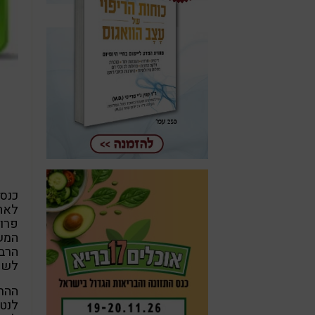
כנס
לאח
פרוב
המש
הרב
לשמו
ההר
לנט