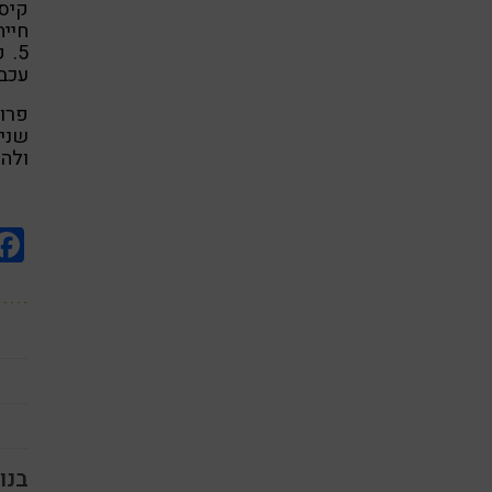
קיס
חייה
5.
עכבר
פרוב
שנית
ולהע
בנו