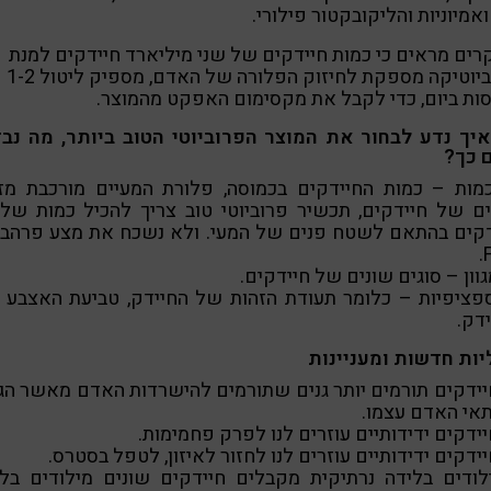
אמיוניות והליקובקטור פילורי.
ים מראים כי כמות חיידקים של שני מיליארד חיידקים למנת
פרוביוטיקה מספקת לחיזוק הפלורה של האדם, מספיק ליטול 1-2
ות ביום, כדי לקבל את מקסימום האפקט מהמוצר.
איך נדע לבחור את המוצר הפרוביוטי הטוב ביותר, מה נבד
 כך?
 כמות – כמות החיידקים בכמוסה, פלורת המעיים מורכבת מז
ם של חיידקים, תכשיר פרוביוטי טוב צריך להכיל כמות של 
דקים בהתאם לשטח פנים של המעי. ולא נשכח את מצע פרהביו
 ספציפיות – כלומר תעודת הזהות של החיידק, טביעת האצבע
דק.
יות חדשות ומעניינות
 חיידקים תורמים יותר גנים שתורמים להישרדות האדם מאשר הג
אי האדם עצמו.
 ילודים בלידה נרתיקית מקבלים חיידקים שונים מילודים בל