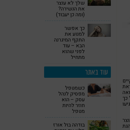
שלך לא עוצר
את הנשירה?
(ומה כן יעבוד)
כך אפשר
למנוע את
התקף המיגרנה
הבא – עוד
לפני שהוא
מתחיל
עוד באתר
ים
את
כשמטפל
ואה
מפסיק לנהל
כך
עסק – הוא
עו
חוזר להיות
מטפל
צר
בודהה בול אורז
גת