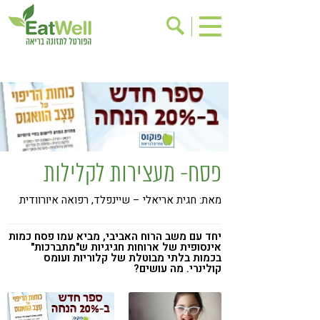
הרשמה לניוזלטר
אודות
בישול בריא
אינדקס עסקים
ריפוי ומניעת מחלות
בריאות האישה
תוספי תזונה
מתכוני בריאות
פסח- מעצירות לקלילות
אירועים
שינוי תזונתי
מאת: חגית אריאלי – שיינפלד, רפואה איורוודית
גישות בתזונה
דיאטה
ניקוי רעלים
מזונות על
יחד עם משב הרוח האביבי, מביא עמו פסח כמות
אינסופית של ארוחות חגיגיות ש"מתברכות"
ילדים
תזונה וספורט
בכמות בלתי מבוטלת של קלוריות ועומס
קולינרי. מה עושים?
הפרעות קשב & ריכוז
אכילה רגשית
רגישות לגלוטן
טעים להכיר