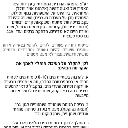
• ע"פ הרפואה ההודית המסורתית, עצירות היא
מאפיין של ואטה דושה (אלמנט אויר וחלל)
האחראית בין היתר על התנועתיות בגוף וסילוק
הפסולת (וכן על מערכת העצבים) ועשויה להיגרם
עקב צריכה של מזונות ומשקאות קרים, יבשים
(מצות, פריכיות), קטניות, מזון שאינו מבושל, שינה
ואורח חיים לא סדירים, הדחקת צרכים ועוד. אגב,
גם סטרס,מצות
עייפות וחרדה עשויים לגרום לקושי בצאייה וידוע
שחגים עשויים להיות טעונים ומכבידים מבחינה
נפשית ורגשית, עבור לא מעט אנשים.
לכן, להקלה על העיכול מומלץ לאמץ את
העקרונות הבאים:
א. להרבות בשתיית מים (8-10 כוסות מים לפחות
חמים או בטמפרטורת החדר), תה או מיצים טבעיים
או ירקות ופירות עתירי מים. במקביל כדאי להמעיט
בצריכת תה רגיל וקפה, שנחשבים לבעלי איכות
מייבשת.
ב. צריכת מזונות שומניים ושמנוניים כגון: גהי
(חמאה מזוקקת), מעט אבוקדו, טחינה, ממרחי
אגוזים שמן זית, שמן קוקוס וכד'.
ג. מומלץ לצרוך מצות מדגנים מלאים או כאלו
שעשירות בסיבים תזונתיים (בד"כ יהיו עשויות קמח