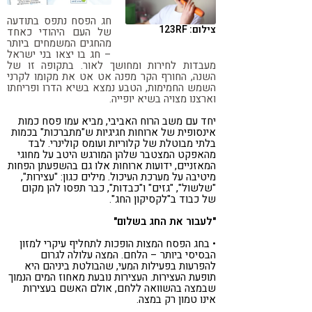
קורונה
טבעונות
חג הפסח נתפס בתודעה
צילום: 123RF
של העם היהודי כאחד
מהחגים המשמחים ביותר
– חג בו יצאו בני ישראל
מעבדות לחירות ומחושך לאור.
בתקופה זו של
השנה, החורף הקר מפנה אט אט את מקומו לקרני
השמש החמימות, הטבע נמצא בשיא הדרו ופריחתו
וארצנו מצויה בשיא יופייה.
יחד עם משב הרוח האביבי, מביא עמו פסח כמות
אינסופית של ארוחות חגיגיות ש"מתברכות" בכמות
בלתי מבוטלת של קלוריות ועומס קולינרי. לבד
מהאפקט המצטבר שלהן המורגש היטב על מחוגי
המאזניים, ידועות ארוחות אלו גם בהשפעתן הפחות
מיטיבה על מערכת העיכול. מילים כגון: "עצירות",
"שלשול", "גזים" ו"כבדות", כבר תפסו להן מקום
של כבוד ב"לקסיקון החג".
"לעבור את החג בשלום"
• בחג הפסח המצות הופכות לתחליף עיקרי למזון
הבסיסי ביותר – הלחם. המצה עלולה לגרום
להפרעות בפעילות המעי, שהבולטת ביניהם היא
תופעת העצירות. העצירות נובעת מאחוז המים הנמוך
שבמצה בהשוואה ללחם, אולם האשם בעצירות
אינו טמון רק במצה.