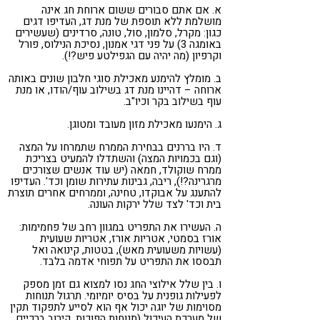
א. אם אתם סבורים ששום ארוחת חג אינה
מושלמת ללא תוספת של מנת דג, העדיפו דגים
כגון: מקרל, סלמון, סול, טונה, סרדינים (שעשירים
באומגה 3) על פני דגי אמנון, נסיכת הנילוס, פורל
וקרפיון (מה יהיה עם הגפילטע פיש?!).
ב. מומלץ להימנע מאכילת סוגי חלבון שונים באותה
ארוחה – דהיינו מנת דג בשילוב עוף/הודו, או מנת
עוף בשילוב בקר וכיו"ב.
ג. הימנעו מאכילת מזון מעובד ומטוגן.
ד. היו בררנים בבחירת הממרח שתמרחו על המצה
(וגם בכמויות המצה) והשתדלו להמעיט בצריכת
ממרח שוקולד, חמאה (יש עוד אנשים שצורכים
מרגרינה?!), ריבה, גבינות עתירות שומן וכד'. העדיפו
להתענג על אבוקדו, טחינה, וממרחים אחרים תוצרת
בית וכד' לצד שלל ירקות העונה.
ה. העשירו את התפריט במגוון רחב של פחמימות:
אורז בסמטי, אטריות אורז, אטריות שעועית
(עשויות משעועית מאש), בטטות, קינואה ואל
תבססו את התפריט על תפוחי אדמה בלבד.
ו. בין שלל אילוצי החג נסו למצוא גם זמן מספק
לפעילות גופנית על בסיס יומיומי. תרגול תנוחות
מסוימות של יוגה יכול אף הוא לסייע לתפקוד תקין
של מערכת העיכול (תנוחות הפוכות, קירוב ברכיים