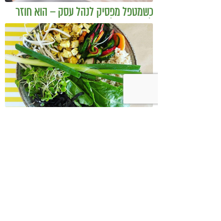
כשמטפל מפסיק לנהל עסק – הוא חוזר
להיות מטפל
בודהה בול אורז מלא עם ירקות כבושים
ומקושקשת טופו