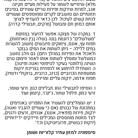
מלא) שיסייעו לשמור על פעילות מעיים תקינה.
אגב, למרות שירקות ופירות טריים עשירים בסיבים
תזונתיים הם נחשבים לקרים ומחוספסים ועשויים
להיות קשים לעיכול. לכן כדאי להעדיף לצרוך
אותם כמזון חם ומבושל (מרקים, תבשילי קדרה).
ד. במקרה של מצוקה אפשר להיעזר במזונות
"משלשלים" כדוגמת בננה בשלה (בין הארוחות),
תפוח עץ, אננס, צימוקים מיובשים (חשוב להשרות
במים ללילה – ניתן לשתות את המים בבוקר
ולאכול את הפירות במהלך היום). גם חלב נחשב
כמשלשל ומומלץ לשתות אותו לאחר חימום טרם
השינה (רלוונטי בעיקר לטיפוסי ואטה ופיטה).
ה. השתדלו להימנע או להפחית בצריכת ירקות
ממשפחת הכרוביים (כרוב, כרובית, ברוקולי ודומיו),
תפוח אדמה, ירקות עליים ומרירים.
ו. הוסיפו לתבשילי החג תבלינים כגון: זרעי שומר,
זרעי כמון, פלפל שחור, ג'ינג'ר, קינמון ועוד.
ז. יש הממליצים להעשיר את התפריט באנזימים
במתכונת של נבטים (אם כי עשויים להגביר ואטה),
ירקות, פירות (פפאיה, אננס), אגוזים, זרעים ודגנים,
לצד מזונות מותססים המכילים חיידקים ידידותיים
(ירקות כבושים, פרוביוטיקה) וכד'.
סימפוניה למזון עתיר קלוריות ושומן