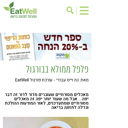
הרשמה לניוזלטר
אודות
בישול בריא
אינדקס עסקים
ריפוי ומניעת מחלות
בריאות האישה
תוספי תזונה
מתכוני בריאות
פלפל ממולא בבורגול
אירועים
שינוי תזונתי
מאת: גת וייס עבודי - עורכת פורטל EatWell
גישות בתזונה
דיאטה
ניקוי רעלים
מזונות על
מאכלים מסורתיים שעוברים מדור לדור זה דבר
יפה... אבל מה שעוד יותר יפה זה מאכלים
ילדים
תזונה וספורט
מסורתיים שמתעדכנים, לאור המודעות ההולכת
וגדלה לתזונה בריאה
הפרעות קשב & ריכוז
אכילה רגשית
רגישות לגלוטן
טעים להכיר