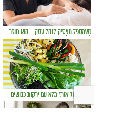
כשמטפל מפסיק לנהל עסק – הוא חוזר
להיות מטפל
בודהה בול אורז מלא עם ירקות כבושים
ומקושקשת טופו