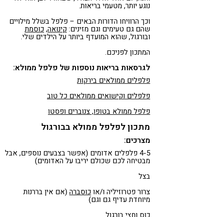
נוגע יותר, מטעמי בריאות.
וכך הרוויחו הדורות הבאים – פלפל בשלל מילויים
שהם גם טעימים וגם מזינים:
קינואה
,
כוסמת
ובורגול, שהוא המועדף ביותר על הילדים שלי.
המתכון לפניכם.
לגרסאות בריאות נוספות של פלפל ממולא:
פלפלים ממולאים בירקות
פלפלים וקישואים ממולאים כל טוב
פלפל ממולא בטופו, צנוברים ופסטו
מתכון לפלפל ממולא בבורגול
מצרכים:
4-5 פלפלים אדומים (אפשר בצבעים נוספים, אבל
מבטיחה לכם שכולם יריבו על האדומים)
בצל
צרור פטרוזיליה ו/או
כוסברה
(אם אין בררנות
מיוחדת עדיף גם וגם)
כוס וחצי בורגול