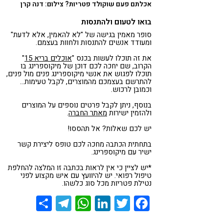
אכלתם פעם שוקולד פטריות? צילום: דנה קרן
בואו לטעום ולהתנסות
סופר מאמין בגישה של "לא להאמין, אלא לדעת"
ומעודד אנשים להתנסות ולחוות בעצמם.
את זה תוכלו לעשות בכנס "
אוכלים בריא 15
"
הקרוב, שם יחכה לכם דוכן של מיקוספרינג בו
תוכלו לפגוש את אנשי מיקוספרינג פנים מול פנים,
להתרשם בעצמכם מהמוצרים, לקבל טעימות…
וכמובן לרכוש.
בנוסף, ניתן לקבל פרטים נוספים על המוצרים
ולהזמין ישירות
מאתר החברה
.
יש לכם שאלות? אל תהססו!
בתחתית הכתבה מחכה לכם טופס ליצירת קשר
ישיר עם מיקוספרינג.
*יש לציין כי אין לראות בכתבה זו המלצה להחלפת
טיפול רפואי. יש להיוועץ עם איש מקצוע לפני
נטילת פטריות מכל סוג כלשהו.
Share
Telegram
WhatsApp
LinkedIn
Twitter
Facebook