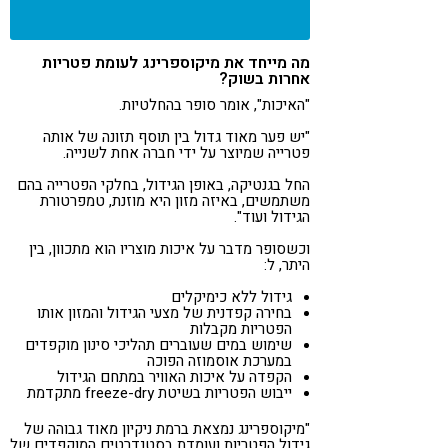
מה מייחד את מיקוספרינג לעומת פטריות
אחרות בשוק?
"האיכות", אומר סופר בהחלטיות.
"יש פער מאוד גדול בין תוסף תזונה של אותה
פטרייה שמיוצר על ידי חברה אחת לשנייה.
החל בגנטיקה, באופן הגידול, בחלקי הפטרייה בהם
משתמשים, באיזה מזון היא מוזנת, טמפרטורת
הגידול ועוד".
וכשסופר מדבר על איכות מוצריו הוא מתכוון, בין
היתר, ל:
גידול ללא כימיקלים
בחירה קפדנית של מצעי הגידול והמזון אותו
הפטריות מקבלות
שימוש במים שעוברים תהליכי סינון מוקפדים
במערכת אוסמוזה הפוכה
הקפדה על איכות האוויר במתחם הגידול
ייבוש הפטריות בשיטת freeze-dry מתקדמת
"מיקוספרינג נמצאת ברמת ניקיון מאוד גבוהה של
גידול הפטריות ועומדת בסטנדרטים המוקפדים של