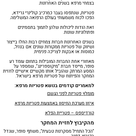
בצמחי מרפא בשנים האחרונות.
פטריות, שנתפסו בעבר כמרכיב קולינרי גרידא,
הפכו לכוח משמעותי בעולם הרפואה המשלימה.
זאת הודות ליכולות שלהן לתמוך בתסמינים
ופתולוגיות שונות.
בשנים האחרונות חברות צמחים רבות החלו בייצור
ושיווק של פטריות ממקורות שונים אם בנוזל,
כמוסות או אבקות לצריכה פנימית.
מאחורי אחת החברות המובילות בתחום עומד רע
סופר, מייסד חברת "מיקוספרינג", שמספר על
המסע המרתק שהוביל אותו מקשיים אישיים לחזית
המחקר והפיתוח של פטריות מרפא בישראל.
למאמרים קודמים בנושא פטריות מרפא:
מומלץ פטריות לפני הגשם
איזון מערכת החיסון באמצעות פטריות מרפא
קורדיספס – פטריית הפלא
מהקיבוץ לחזית המחקר
"הכל התחיל מסקרנות טבעית", משתף סופר, שגדל
בקיבוץ דפנה.