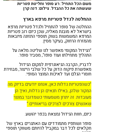
משם הכל התחיל: רע סופר וחליטת פטריות
שעשתה את כל ההבדל. צילום: דנה קרן
ההחלטה לגדל פטריות מרפא בארץ
ההחלטה של סופר להתחיל ולגדל פטריות מרפא
בישראל לא מובנת מאליה, שכן כיום רוב פטריות
המרפא המשמשות בשוק תוספי התזונה מיובאות
מהמזרח הרחוק, בעיקר מסין.
"הגידול המקומי מאפשר לנו שליטה מלאה על
התהליך מתחילתו ועוד סופו", מסביר סופר.
לדבריו, הקרבה הגיאוגרפית למקום הגידול
מאפשרת פיקוח הדוק על כל שלבי הייצור, מבחירת
חומרי הגלם ועד לאיכות המוצר הסופי.
"כשהפטריות גדלות כאן, אנחנו יודעים בדיוק מה
המקור שלהן, באילו תנאים הן גדלות, ואיך הן
מעובדות. זה יתרון משמעותי כשמדובר במוצר
שאנשים צורכים לצרכים בריאותיים."
כיום, חוות הגידול נמצאת בכפר יהושע.
סופר ושותפיו מתמודדים עם האתגרים בארץ של
חקלאים לכל דבר במקביל להיותם משווקי תוספי